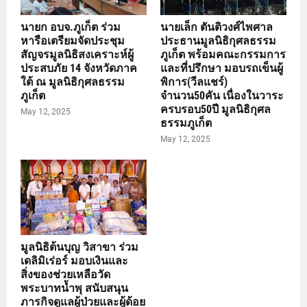
นายก อบจ.ภูเก็ต ร่วม
นายเล็ก ตันติวงศ์ไพศาล
หารือเตรียมจัดประชุม
ประธานมูลนิธิกุศลธรรม
สัญจรมูลนิธิสงเคราะห์ผู้
ภูเก็ต พร้อมคณะกรรมการ
ประสบภัย 14 จังหวัดภาค
และที่ปรึกษา มอบรถเข็นผู้
ใต้ ณ มูลนิธิกุศลธรรม
พิการ(วีลแชร์)
ภูเก็ต
จำนวน50คัน เนื่องในวาระ
ครบรอบ50ปี มูลนิธิกุศล
May 12, 2025
ธรรมภูเก็ต
May 12, 2025
มูลนิธิต้นบุญ วิสาขา ร่วม
เดลิมิเร่อร์ มอบเงินและ
สิ่งของช่วยเหลือวัด
พระบาทน้ำพุ สนับสนุน
ภารกิจดูแลผู้ป่วยและผู้ด้อย