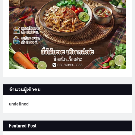
จำนวนผู้เข้าชม
u
n
d
e
f
n
e
d
Featured Post