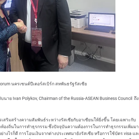
forum นครเซนต์ปีเตอร์สเบิร์ก สหพันธรัฐรัสเซีย
บนาย Ivan Polykov, Chairman of the Russia-ASEAN Business Council ถึ
รเสริมสร้างความสัมพันธ์ระหว่างรัสเซียกับอาเซียนให้ยิ่งขึ้น โดยเฉพาะกับ
้องถิ่นในการทำธุรกรรม ซึ่งปัจจุบันความต้องการในการทำธุรกรรมเพิ่มมาก
 อย่างไรก็ดี การโอนเงินจากต่างประเทศมายังรัสเซีย หรือการใช้บัตร visa แล