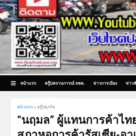
หน้าแรก
สกู๊ปสถานการณ์ จชต.
ข่าวการเมือง
ข่าวส
บทความเล่าเรื่องมุมมอง
หน้าแรก
สกู๊ปธุรกิจ
“นฤมล” ผู้แทนการค้าไทย
สภาหอการค้ารัสเซีย-อาเ