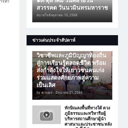
๑๓ ตุลาคม วันคล้ายวัน
การทำ
สวรรคต วันนวมินทรมหาราช
สบายใจจัง
ตุลาคม 10, 2568
การศึกษา
ข่าวเด่นประจำสัปดาห์
ATTร่วมเปิดโลกวิชาการ
วิชาชีพและภูมิปัญญาท้องถิ่น
สู่การเรียนรู้ตลอดชีวิต พร้อม
ส่งกำลังใจให้เยาวชนคนเก่ง
ร่วมแสดงศักยภาพสู่ความ
เป็นเลิศ
by
ตาแมว
-
มิถุนายน 21, 2569
ทักษิณลงพื้นที่ทางใต้ ควง
ภูมิธรรมและทวีหารือผู้
บริหารสถานศึกษาผู้นำ
ศาสนาและประชาชน หลัง