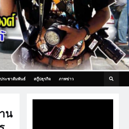
ประชาสัมพันธ์
สกู๊ปธุรกิจ
ภาพข่าว
ธาน
ร