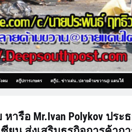
ังคม
สกู๊ปการเกษตร
สกู๊ป.. ข่าวเด่น..ปลายด้ามขวาน@ แดนใต้
 หารือ Mr.Ivan Polykov ประ
ซียน ส่งเสริมธุรกิจการค้ากา