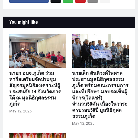
You might like
นายก อบจ.ภูเก็ต ร่วม
นายเล็ก ตันติวงศ์ไพศาล
หารือเตรียมจัดประชุม
ประธานมูลนิธิกุศลธรรม
สัญจรมูลนิธิสงเคราะห์ผู้
ภูเก็ต พร้อมคณะกรรมการ
ประสบภัย 14 จังหวัดภาค
และที่ปรึกษา มอบรถเข็นผู้
ใต้ ณ มูลนิธิกุศลธรรม
พิการ(วีลแชร์)
ภูเก็ต
จำนวน50คัน เนื่องในวาระ
ครบรอบ50ปี มูลนิธิกุศล
May 12, 2025
ธรรมภูเก็ต
May 12, 2025