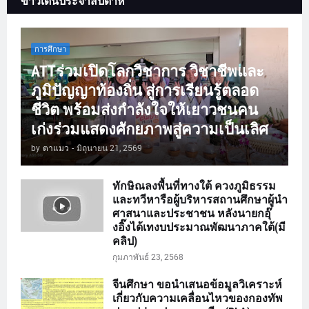
ข่าวเด่นประจำสัปดาห์
การศึกษา
ATTร่วมเปิดโลกวิชาการ วิชาชีพและ
ภูมิปัญญาท้องถิ่น สู่การเรียนรู้ตลอด
ชีวิต พร้อมส่งกำลังใจให้เยาวชนคน
เก่งร่วมแสดงศักยภาพสู่ความเป็นเลิศ
by
ตาแมว
-
มิถุนายน 21, 2569
ทักษิณลงพื้นที่ทางใต้ ควงภูมิธรรม
และทวีหารือผู้บริหารสถานศึกษาผู้นำ
ศาสนาและประชาชน หลังนายกอุ๊
งอิ๊งได้เทงบประมาณพัฒนาภาคใต้(มี
คลิป)
กุมภาพันธ์ 23, 2568
จีนศึกษา ขอนำเสนอข้อมูลวิเคราะห์
เกี่ยวกับความเคลื่อนไหวของกองทัพ