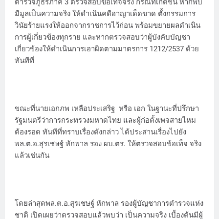
ตำรวจภูธรภาค 3 ตรวจสอบข้อเท็จจริง กรณีที่เกิดขึ้น หากพบ
มีมูลเป็นความจริง ให้ดำเนินคดีอาญาเด็ดขาด ตั้งกรรมการ
วินัยร้ายแรงให้ออกจากราชการไว้ก่อน พร้อมขยายผลดำเนิน
การผู้เกี่ยวข้องทุกราย และหากตรวจสอบว่าผู้บังคับบัญชา
เกี่ยวข้องให้ดำเนินการเอาผิดตามมาตรการ 1212/2537 ด้วย
ทันทีที่
ขณะที่นายเอกภพ เหลือประเสริฐ หรือ เอก ในฐานะที่ปรึกษา
รัฐมนตรีว่าการกระทรวงมหาดไทย และผู้ก่อตั้งเพจสายไหม
ต้องรอด ทันทีที่ทราบเรื่องดังกล่าว ได้ประสานเรื่องไปยัง
พล.ต.อ.สุรเชษฐ์ หักพาล รอง ผบ.ตร. ให้ตรวจสอบข้อเท็จ จริง
แล้วเช่นกัน
โดยล่าสุดพล.ต.อ.สุรเชษฐ์ หักพาล รองผู้บัญชาการตำรวจแห่ง
ชาติ เปิดเผยว่าตรวจสอบแล้วพบว่า เป็นความจริง เบื้องต้นมีผู้