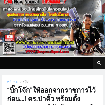
หน้าแรก
สกู๊ป
“บิ๊กโจ๊ก”ให้ออกจากราชการไว้
ก่อน…! ตร.ป่าติ้ว พร้อมตั้ง