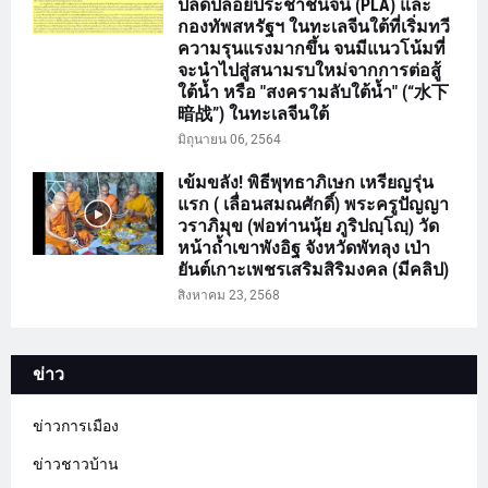
ปลดปล่อยประชาชนจีน (PLA) และ
กองทัพสหรัฐฯ ในทะเลจีนใต้ที่เริ่มทวี
ความรุนแรงมากขึ้น จนมีแนวโน้มที่
จะนำไปสู่สนามรบใหม่จากการต่อสู้
ใต้น้ำ หรือ "สงครามลับใต้น้ำ" (“水下
暗战”) ในทะเลจีนใต้
มิถุนายน 06, 2564
เข้มขลัง! พิธีพุทธาภิเษก เหรียญรุ่น
แรก ( เลื่อนสมณศักดิ์) พระครูปัญญา
วราภิมุข (พ่อท่านนุ้ย ภูริปญฺโญฺ) วัด
หน้าถ้ำเขาพังอิฐ จังหวัดพัทลุง เป่า
ยันต์เกาะเพชรเสริมสิริมงคล (มีคลิป)
สิงหาคม 23, 2568
ข่าว
ข่าวการเมือง
ข่าวชาวบ้าน