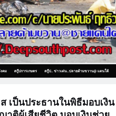
ังคม
สกู๊ปการเกษตร
สกู๊ป.. ข่าวเด่น..ปลายด้ามขวาน@ แดนใต้
วาส เป็นประธานในพิธีมอบเงิน
ติผู้เสียชีวิต มอบเงินช่วย