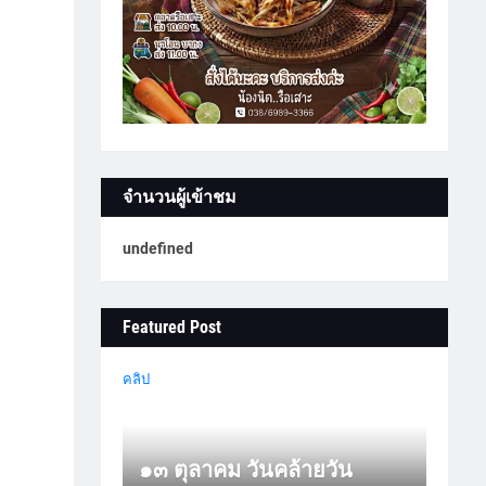
จำนวนผู้เข้าชม
u
n
d
e
f
n
e
d
Featured Post
คลิป
๑๓ ตุลาคม วันคล้ายวัน