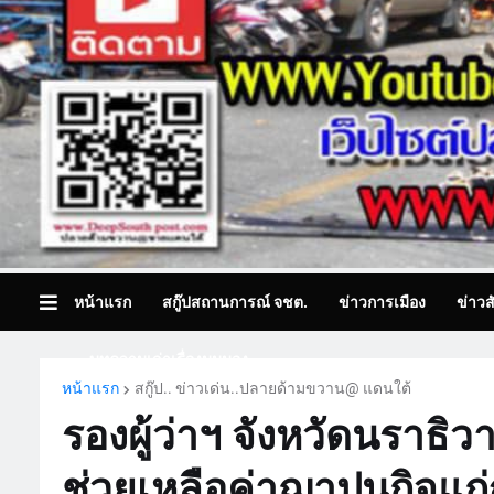
หน้าแรก
สกู๊ปสถานการณ์ จชต.
ข่าวการเมือง
ข่าวส
บทความเล่าเรื่องมุมมอง
หน้าแรก
สกู๊ป.. ข่าวเด่น..ปลายด้ามขวาน@ แดนใต้
รองผู้ว่าฯ จังหวัดนราธิ
ช่วยเหลือค่าฌาปนกิจแก่ญา