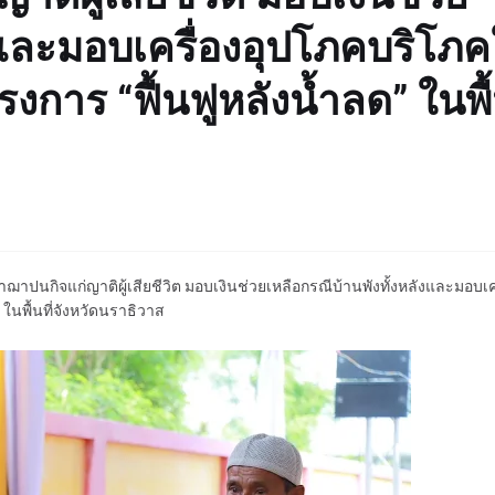
งและมอบเครื่องอุปโภคบริโภค
งการ “ฟื้นฟูหลังน้ำลด” ในพื้น
ฌาปนกิจแก่ญาติผู้เสียชีวิต มอบเงินช่วยเหลือกรณีบ้านพังทั้งหลังและมอบเค
ในพื้นที่จังหวัดนราธิวาส