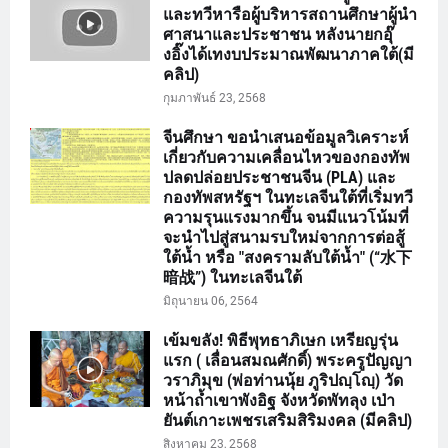
และทวีหารือผู้บริหารสถานศึกษาผู้นำ
ศาสนาและประชาชน หลังนายกอุ๊
งอิ๊งได้เทงบประมาณพัฒนาภาคใต้(มี
คลิป)
กุมภาพันธ์ 23, 2568
จีนศึกษา ขอนำเสนอข้อมูลวิเคราะห์
เกี่ยวกับความเคลื่อนไหวของกองทัพ
ปลดปล่อยประชาชนจีน (PLA) และ
กองทัพสหรัฐฯ ในทะเลจีนใต้ที่เริ่มทวี
ความรุนแรงมากขึ้น จนมีแนวโน้มที่
จะนำไปสู่สนามรบใหม่จากการต่อสู้
ใต้น้ำ หรือ "สงครามลับใต้น้ำ" (“水下
暗战”) ในทะเลจีนใต้
มิถุนายน 06, 2564
เข้มขลัง! พิธีพุทธาภิเษก เหรียญรุ่น
แรก ( เลื่อนสมณศักดิ์) พระครูปัญญา
วราภิมุข (พ่อท่านนุ้ย ภูริปญฺโญฺ) วัด
หน้าถ้ำเขาพังอิฐ จังหวัดพัทลุง เป่า
ยันต์เกาะเพชรเสริมสิริมงคล (มีคลิป)
สิงหาคม 23, 2568