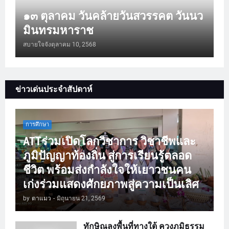
๑๓ ตุลาคม วันคล้ายวันสวรรคต วันนว
มินทรมหาราช
สบายใจจัง
ตุลาคม 10, 2568
ข่าวเด่นประจำสัปดาห์
การศึกษา
ATTร่วมเปิดโลกวิชาการ วิชาชีพและ
ภูมิปัญญาท้องถิ่น สู่การเรียนรู้ตลอด
ชีวิต พร้อมส่งกำลังใจให้เยาวชนคน
เก่งร่วมแสดงศักยภาพสู่ความเป็นเลิศ
by
ตาแมว
-
มิถุนายน 21, 2569
ทักษิณลงพื้นที่ทางใต้ ควงภูมิธรรม