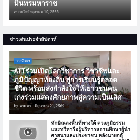
มินทรมหาราช
สบายใจจัง
ตุลาคม 10, 2568
ข่าวเด่นประจำสัปดาห์
การศึกษา
ATTร่วมเปิดโลกวิชาการ วิชาชีพและ
ภูมิปัญญาท้องถิ่น สู่การเรียนรู้ตลอด
ชีวิต พร้อมส่งกำลังใจให้เยาวชนคน
เก่งร่วมแสดงศักยภาพสู่ความเป็นเลิศ
by
ตาแมว
-
มิถุนายน 21, 2569
ทักษิณลงพื้นที่ทางใต้ ควงภูมิธรรม
และทวีหารือผู้บริหารสถานศึกษาผู้นำ
ศาสนาและประชาชน หลังนายกอุ๊