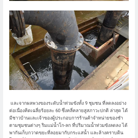
และจากผลพวงของระดับน้ำท่วมขังทั้ง 9 ชุมชน ที่ลดลงอย่าง
ต่อเนื่องคิดเฉลี่ยร้อยละ 60 ซึ่งคลี่คลายสูสภาวะปกติ ล่าสุด ได้
มีชาวบ้านและเจ้าของผู้ประกอบการร้านค้าจำหน่ายของชำ
ตามชุมชนต่างๆ ริมแม่น้ำโก-ลก ที่ปริมาณน้ำท่วมขังลดลง ได้
พากันเก็บกวาดขยะที่ลอยมากับกระแสน้ำ และล้างคราบดิน