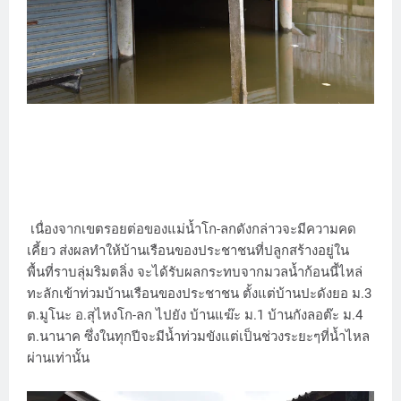
เนื่องจากเขตรอยต่อของแม่น้ำโก-ลกดังกล่าวจะมีความคด
เคี้ยว ส่งผลทำให้บ้านเรือนของประชาชนที่ปลูกสร้างอยู่ใน
พื้นที่ราบลุ่มริมตลิ่ง จะได้รับผลกระทบจากมวลน้ำก้อนนี้ไหล่
ทะลักเข้าท่วมบ้านเรือนของประชาชน ตั้งแต่บ้านปะดังยอ ม.3
ต.มูโนะ อ.สุไหงโก-ลก ไปยัง บ้านแฆ๊ะ ม.1 บ้านกังลอต๊ะ ม.4
ต.นานาค ซึ่งในทุกปีจะมีน้ำท่วมขังแต่เป็นช่วงระยะๆที่น้ำไหล
ผ่านเท่านั้น