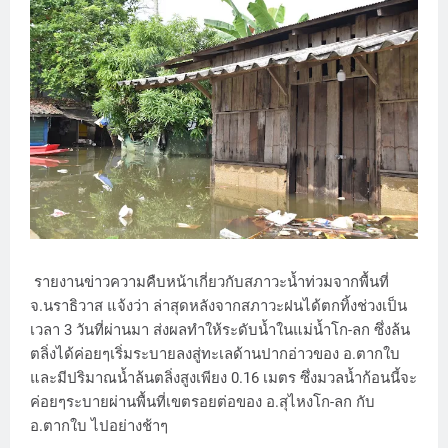
รายงานข่าวความคืบหน้าเกี่ยวกับสภาวะน้ำท่วมจากพื้นที่
จ.นราธิวาส แจ้งว่า ล่าสุดหลังจากสภาวะฝนได้ตกทิ้งช่วงเป็น
เวลา 3 วันที่ผ่านมา ส่งผลทำให้ระดับน้ำในแม่น้ำโก-ลก ซึ่งล้น
ตลิ่งได้ค่อยๆเริ่มระบายลงสู่ทะเลด้านปากอ่าวของ อ.ตากใบ
และมีปริมาณน้ำล้นตลิ่งสูงเพียง 0.16 เมตร ซึ่งมวลน้ำก้อนนี้จะ
ค่อยๆระบายผ่านพื้นที่เขตรอยต่อของ อ.สุไหงโก-ลก กับ
อ.ตากใบ ไปอย่างช้าๆ