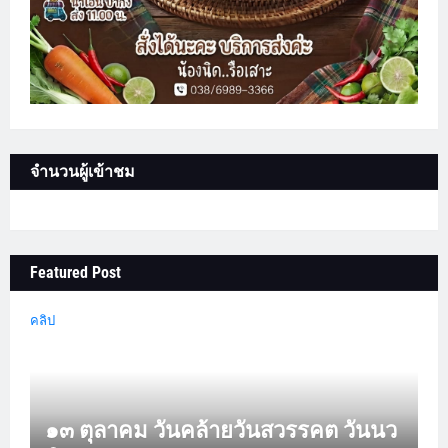
จำนวนผู้เข้าชม
Featured Post
คลิป
๑๓ ตุลาคม วันคล้ายวันสวรรคต วันนว