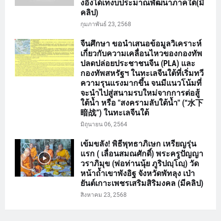
งอิ๊งได้เทงบประมาณพัฒนาภาคใต้(มี
คลิป)
กุมภาพันธ์ 23, 2568
จีนศึกษา ขอนำเสนอข้อมูลวิเคราะห์
เกี่ยวกับความเคลื่อนไหวของกองทัพ
ปลดปล่อยประชาชนจีน (PLA) และ
กองทัพสหรัฐฯ ในทะเลจีนใต้ที่เริ่มทวี
ความรุนแรงมากขึ้น จนมีแนวโน้มที่
จะนำไปสู่สนามรบใหม่จากการต่อสู้
ใต้น้ำ หรือ "สงครามลับใต้น้ำ" (“水下
暗战”) ในทะเลจีนใต้
มิถุนายน 06, 2564
เข้มขลัง! พิธีพุทธาภิเษก เหรียญรุ่น
แรก ( เลื่อนสมณศักดิ์) พระครูปัญญา
วราภิมุข (พ่อท่านนุ้ย ภูริปญฺโญฺ) วัด
หน้าถ้ำเขาพังอิฐ จังหวัดพัทลุง เป่า
ยันต์เกาะเพชรเสริมสิริมงคล (มีคลิป)
สิงหาคม 23, 2568