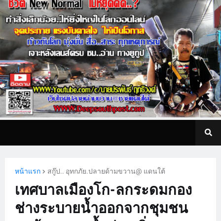
หน้าแรก
สกู๊ป.. อุทกภัย.ปลายด้ามขวาน@ แดนใต้
เทศบาลเมืองโก-ลกระดมกอง
ช่างระบายน้ำออกจากชุมชน