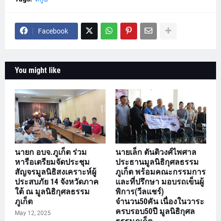
Facebook
You might like
นายก อบจ.ภูเก็ต ร่วม
นายเล็ก ตันติวงศ์ไพศาล
หารือเตรียมจัดประชุม
ประธานมูลนิธิกุศลธรรม
สัญจรมูลนิธิสงเคราะห์ผู้
ภูเก็ต พร้อมคณะกรรมการ
ประสบภัย 14 จังหวัดภาค
และที่ปรึกษา มอบรถเข็นผู้
ใต้ ณ มูลนิธิกุศลธรรม
พิการ(วีลแชร์)
ภูเก็ต
จำนวน50คัน เนื่องในวาระ
ครบรอบ50ปี มูลนิธิกุศล
May 12, 2025