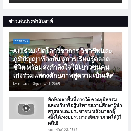
ข่าวเด่นประจำสัปดาห์
การศึกษา
ATTร่วมเปิดโลกวิชาการ วิชาชีพและ
ภูมิปัญญาท้องถิ่น สู่การเรียนรู้ตลอด
ชีวิต พร้อมส่งกำลังใจให้เยาวชนคน
เก่งร่วมแสดงศักยภาพสู่ความเป็นเลิศ
by
ตาแมว
-
มิถุนายน 21, 2569
ทักษิณลงพื้นที่ทางใต้ ควงภูมิธรรม
และทวีหารือผู้บริหารสถานศึกษาผู้นำ
ศาสนาและประชาชน หลังนายกอุ๊
งอิ๊งได้เทงบประมาณพัฒนาภาคใต้(มี
คลิป)
กุมภาพันธ์ 23, 2568