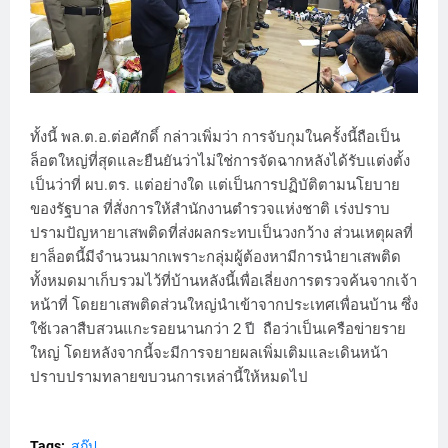
ทั้งนี้ พล.ต.อ.ต่อศักดิ์ กล่าวเพิ่มว่า การจับกุมในครั้งนี้ถือเป็น
ล็อตใหญ่ที่สุดและยืนยันว่าไม่ใช่การจัดฉากหลังได้รับแต่งตั้ง
เป็นว่าที่ ผบ.ตร. แต่อย่างใด แต่เป็นการปฏิบัติตามนโยบาย
ของรัฐบาล ที่สั่งการให้สํานักงานตํารวจแห่งชาติ เร่งปราบ
ปรามปัญหายาเสพติดที่ส่งผลกระทบเป็นวงกว้าง ส่วนเหตุผลที่
ยาล็อตนี้มีจํานวนมากเพราะกลุ่มผู้ต้องหามีการนํายาเสพติด
ทั้งหมดมาเก็บรวมไว้ที่บ้านหลังนี้เพื่อเลี่ยงการตรวจค้นจากเจ้า
หน้าที่ โดยยาเสพติดส่วนใหญ่นําเข้าจากประเทศเพื่อนบ้าน ซึ่ง
ใช้เวลาสืบสวนแกะรอยนานกว่า 2 ปี ถือว่าเป็นเครือข่ายราย
ใหญ่ โดยหลังจากนี้จะมีการจยายผลเพิ่มเติมและเดินหน้า
ปราบปรามทลายขบวนการเหล่านี้ให้หมดไป
Tags:
สกู๊ป