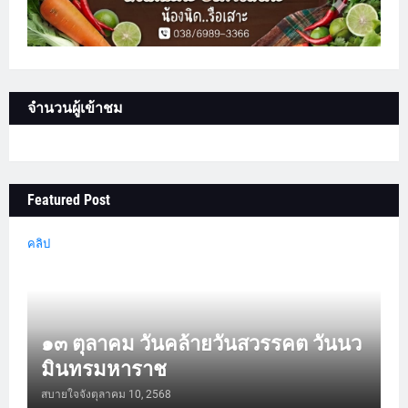
จำนวนผู้เข้าชม
Featured Post
คลิป
๑๓ ตุลาคม วันคล้ายวันสวรรคต วันนว
มินทรมหาราช
สบายใจจัง
ตุลาคม 10, 2568