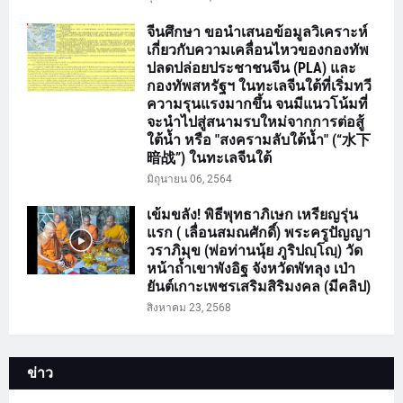
จีนศึกษา ขอนำเสนอข้อมูลวิเคราะห์
เกี่ยวกับความเคลื่อนไหวของกองทัพ
ปลดปล่อยประชาชนจีน (PLA) และ
กองทัพสหรัฐฯ ในทะเลจีนใต้ที่เริ่มทวี
ความรุนแรงมากขึ้น จนมีแนวโน้มที่
จะนำไปสู่สนามรบใหม่จากการต่อสู้
ใต้น้ำ หรือ "สงครามลับใต้น้ำ" (“水下
暗战”) ในทะเลจีนใต้
มิถุนายน 06, 2564
เข้มขลัง! พิธีพุทธาภิเษก เหรียญรุ่น
แรก ( เลื่อนสมณศักดิ์) พระครูปัญญา
วราภิมุข (พ่อท่านนุ้ย ภูริปญฺโญฺ) วัด
หน้าถ้ำเขาพังอิฐ จังหวัดพัทลุง เป่า
ยันต์เกาะเพชรเสริมสิริมงคล (มีคลิป)
สิงหาคม 23, 2568
ข่าว