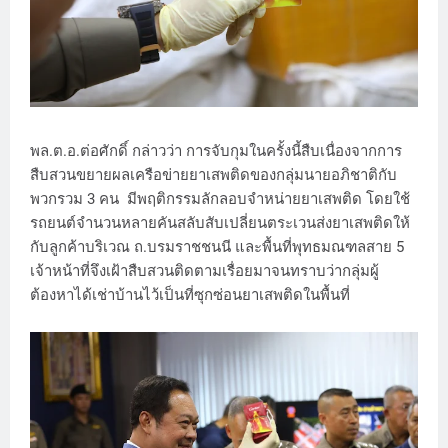
พล.ต.อ.ต่อศักดิ์ กล่าวว่า การจับกุมในครั้งนี้สืบเนื่องจากการ
สืบสวนขยายผลเครือข่ายยาเสพติดของกลุ่มนายอภิชาติกับ
พวกรวม 3 คน มีพฤติกรรมลักลอบจำหน่ายยาเสพติด โดยใช้
รถยนต์จำนวนหลายคันสลับสับเปลี่ยนตระเวนส่งยาเสพติดให้
กับลูกค้าบริเวณ ถ.บรมราชชนนี และพื้นที่พุทธมณฑลสาย 5
เจ้าหน้าที่จึงเฝ้าสืบสวนติดตามเรื่อยมาจนทราบว่ากลุ่มผู้
ต้องหาได้เช่าบ้านไว้เป็นที่ซุกซ่อนยาเสพติดในพื้นที่