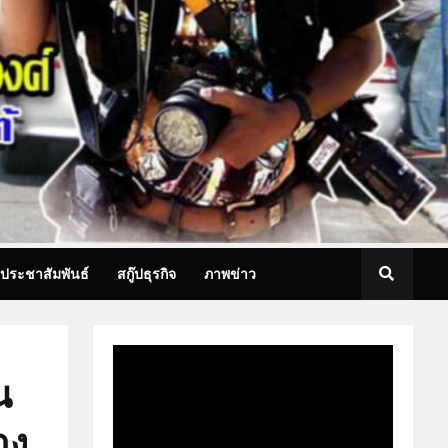
ประชาสัมพันธ์
สกู๊ปธุรกิจ
ภาพข่าว
น
าง