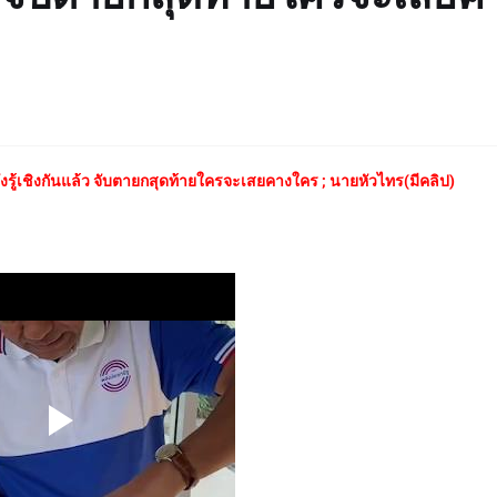
รู้เชิงกันแล้ว จับตายกสุดท้ายใครจะเสยคางใคร ; นายหัวไทร(มีคลิป)