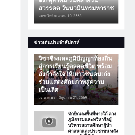
๑๓ ตุลาคม วันคล้ายวัน
สวรรคต วันนวมินทรมหาราช
สบายใจจัง
ตุลาคม 10, 2568
การศึกษา
ข่าวเด่นประจำสัปดาห์
ATTร่วมเปิดโลกวิชาการ
วิชาชีพและภูมิปัญญาท้องถิ่น
สู่การเรียนรู้ตลอดชีวิต พร้อม
ส่งกำลังใจให้เยาวชนคนเก่ง
ร่วมแสดงศักยภาพสู่ความ
เป็นเลิศ
by
ตาแมว
-
มิถุนายน 21, 2569
ทักษิณลงพื้นที่ทางใต้ ควง
ภูมิธรรมและทวีหารือผู้
บริหารสถานศึกษาผู้นำ
ศาสนาและประชาชน หลัง