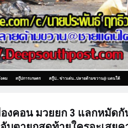
ังคม
สกู๊ปการเกษตร
สกู๊ป.. ข่าวเด่น..ปลายด้ามขวาน@ แดนใต้
มืองคอน มวยยก 3 แลกหมัดกั
ล้ว จับตายกสุดท้ายใครจะเสยค