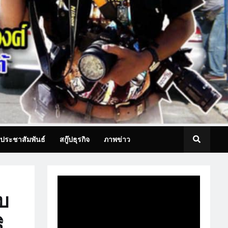
ประชาสัมพันธ์
สกู๊ปธุรกิจ
ภาพข่าว
บ
ิ