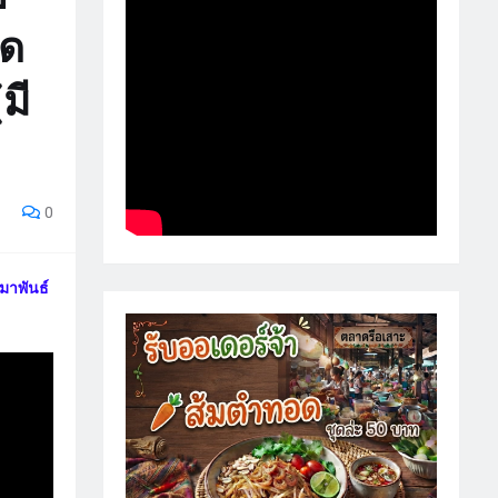
ัด
มี
0
มาพันธ์