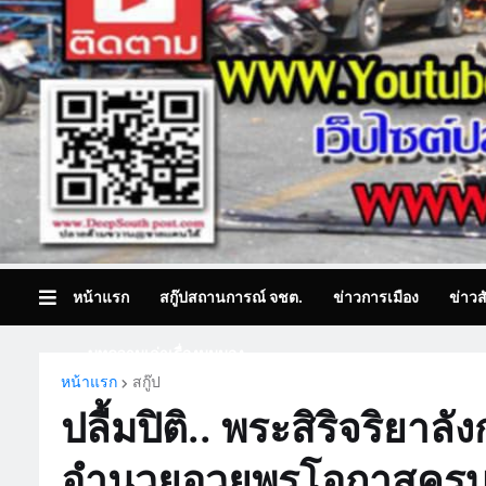
หน้าแรก
สกู๊ปสถานการณ์ จชต.
ข่าวการเมือง
ข่าวส
บทความเล่าเรื่องมุมมอง
หน้าแรก
สกู๊ป
ปลื้มปิติ.. พระสิริจริย
อำนวยอวยพรโอกาสครบรอบ