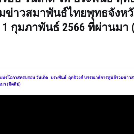
มข่าวสมาพันธ์ไทยพุทธจังหว
1 กุมภาพันธ์ 2566 ที่ผ่านมา (
ยพรโอกาสครบรอบ วันเกิด ประพันธ์ ฤทธิวงศ์ บรรณาธิการศูนย์รวมข่าวส
นมา (มีคลิป)