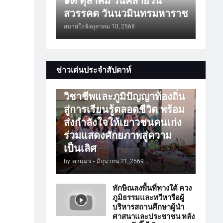
๑๓ ตุลาคม วันคล้ายวัน
สวรรคต วันนวมินทรมหาราช
สบายใจจัง
ตุลาคม 10, 2568
การศึกษา
ข่าวเด่นประจำสัปดาห์
ATTร่วมเปิดโลกวิชาการ
วิชาชีพและภูมิปัญญาท้องถิ่น
สู่การเรียนรู้ตลอดชีวิต พร้อม
ส่งกำลังใจให้เยาวชนคนเก่ง
ร่วมแสดงศักยภาพสู่ความ
เป็นเลิศ
by
ตาแมว
-
มิถุนายน 21, 2569
ทักษิณลงพื้นที่ทางใต้ ควง
ภูมิธรรมและทวีหารือผู้
บริหารสถานศึกษาผู้นำ
ศาสนาและประชาชน หลัง