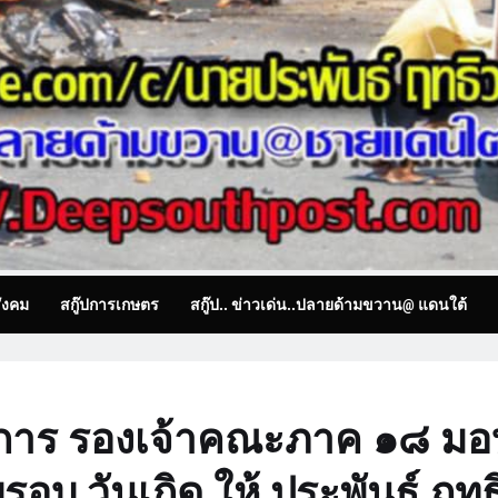
ังคม
สกู๊ปการเกษตร
สกู๊ป.. ข่าวเด่น..ปลายด้ามขวาน@ แดนใต้
าลังการ รองเจ้าคณะภาค ๑๘ มอ
 วันเกิด ให้ ประพันธ์ ฤทธ