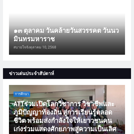
๑๓ ตุลาคม วันคล้ายวันสวรรคต วันนว
มินทรมหาราช
สบายใจจัง
ตุลาคม 10, 2568
ข่าวเด่นประจำสัปดาห์
การศึกษา
ATTร่วมเปิดโลกวิชาการ วิชาชีพและ
ภูมิปัญญาท้องถิ่น สู่การเรียนรู้ตลอด
ชีวิต พร้อมส่งกำลังใจให้เยาวชนคน
เก่งร่วมแสดงศักยภาพสู่ความเป็นเลิศ