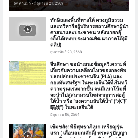
by
ตาแมว
-
มิถุนายน 21, 2569
ทักษิณลงพื้นที่ทางใต้ ควงภูมิธรรม
และทวีหารือผู้บริหารสถานศึกษาผู้นำ
ศาสนาและประชาชน หลังนายกอุ๊
งอิ๊งได้เทงบประมาณพัฒนาภาคใต้(มี
คลิป)
กุมภาพันธ์ 23, 2568
จีนศึกษา ขอนำเสนอข้อมูลวิเคราะห์
เกี่ยวกับความเคลื่อนไหวของกองทัพ
ปลดปล่อยประชาชนจีน (PLA) และ
กองทัพสหรัฐฯ ในทะเลจีนใต้ที่เริ่มทวี
ความรุนแรงมากขึ้น จนมีแนวโน้มที่
จะนำไปสู่สนามรบใหม่จากการต่อสู้
ใต้น้ำ หรือ "สงครามลับใต้น้ำ" (“水下
暗战”) ในทะเลจีนใต้
มิถุนายน 06, 2564
เข้มขลัง! พิธีพุทธาภิเษก เหรียญรุ่น
แรก ( เลื่อนสมณศักดิ์) พระครูปัญญา