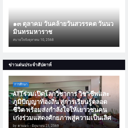
๑๓ ตุลาคม วันคล้ายวันสวรรคต วันนว
มินทรมหาราช
สบายใจจัง
ตุลาคม 10, 2568
ข่าวเด่นประจำสัปดาห์
การศึกษา
ATTร่วมเปิดโลกวิชาการ วิชาชีพและ
ภูมิปัญญาท้องถิ่น สู่การเรียนรู้ตลอด
ชีวิต พร้อมส่งกำลังใจให้เยาวชนคน
เก่งร่วมแสดงศักยภาพสู่ความเป็นเลิศ
by
ตาแมว
-
มิถุนายน 21, 2569