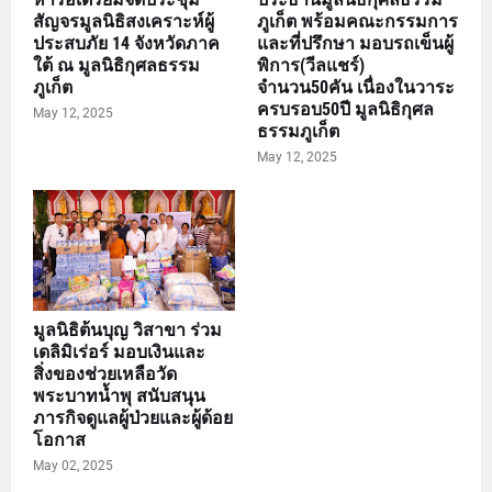
สัญจรมูลนิธิสงเคราะห์ผู้
ภูเก็ต พร้อมคณะกรรมการ
ประสบภัย 14 จังหวัดภาค
และที่ปรึกษา มอบรถเข็นผู้
ใต้ ณ มูลนิธิกุศลธรรม
พิการ(วีลแชร์)
ภูเก็ต
จำนวน50คัน เนื่องในวาระ
ครบรอบ50ปี มูลนิธิกุศล
May 12, 2025
ธรรมภูเก็ต
May 12, 2025
มูลนิธิต้นบุญ วิสาขา ร่วม
เดลิมิเร่อร์ มอบเงินและ
สิ่งของช่วยเหลือวัด
พระบาทน้ำพุ สนับสนุน
ภารกิจดูแลผู้ป่วยและผู้ด้อย
โอกาส
May 02, 2025