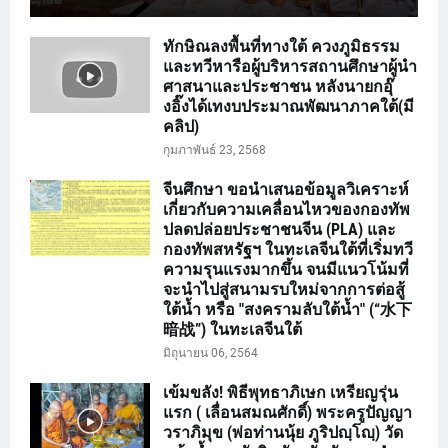
ทักษิณลงพื้นที่ทางใต้ ควงภูมิธรรม
และทวีหารือผู้บริหารสถานศึกษาผู้นำ
ศาสนาและประชาชน หลังนายกอุ๊
งอิ๊งได้เทงบประมาณพัฒนาภาคใต้(มี
คลิป)
กุมภาพันธ์ 23, 2568
จีนศึกษา ขอนำเสนอข้อมูลวิเคราะห์
เกี่ยวกับความเคลื่อนไหวของกองทัพ
ปลดปล่อยประชาชนจีน (PLA) และ
กองทัพสหรัฐฯ ในทะเลจีนใต้ที่เริ่มทวี
ความรุนแรงมากขึ้น จนมีแนวโน้มที่
จะนำไปสู่สนามรบใหม่จากการต่อสู้
ใต้น้ำ หรือ "สงครามลับใต้น้ำ" (“水下
暗战”) ในทะเลจีนใต้
มิถุนายน 06, 2564
เข้มขลัง! พิธีพุทธาภิเษก เหรียญรุ่น
แรก ( เลื่อนสมณศักดิ์) พระครูปัญญา
วราภิมุข (พ่อท่านนุ้ย ภูริปญฺโญฺ) วัด