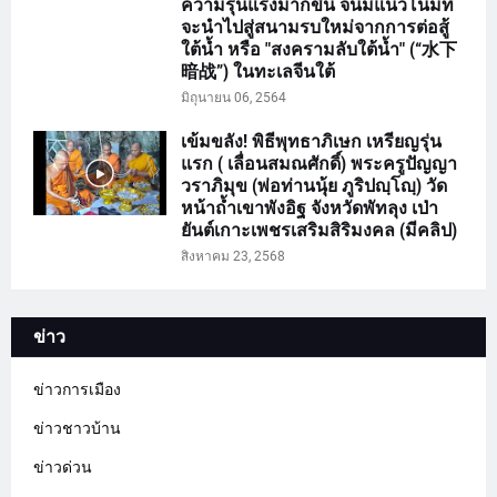
ความรุนแรงมากขึ้น จนมีแนวโน้มที่
จะนำไปสู่สนามรบใหม่จากการต่อสู้
ใต้น้ำ หรือ "สงครามลับใต้น้ำ" (“水下
暗战”) ในทะเลจีนใต้
มิถุนายน 06, 2564
เข้มขลัง! พิธีพุทธาภิเษก เหรียญรุ่น
แรก ( เลื่อนสมณศักดิ์) พระครูปัญญา
วราภิมุข (พ่อท่านนุ้ย ภูริปญฺโญฺ) วัด
หน้าถ้ำเขาพังอิฐ จังหวัดพัทลุง เป่า
ยันต์เกาะเพชรเสริมสิริมงคล (มีคลิป)
สิงหาคม 23, 2568
ข่าว
ข่าวการเมือง
ข่าวชาวบ้าน
ข่าวด่วน