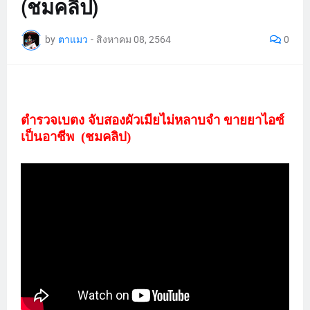
(ชมคลิป)
by
ตาแมว
-
สิงหาคม 08, 2564
0
ตำรวจเบตง จับสองผัวเมียไม่หลาบจำ ขายยาไอซ์
เป็นอาชีพ (ชมคลิป)