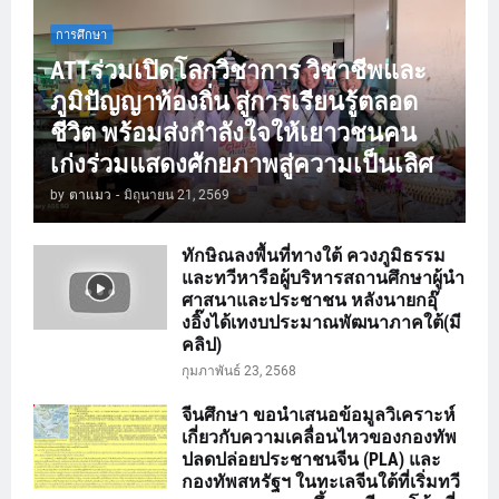
การศึกษา
ATTร่วมเปิดโลกวิชาการ วิชาชีพและ
ภูมิปัญญาท้องถิ่น สู่การเรียนรู้ตลอด
ชีวิต พร้อมส่งกำลังใจให้เยาวชนคน
เก่งร่วมแสดงศักยภาพสู่ความเป็นเลิศ
by
ตาแมว
-
มิถุนายน 21, 2569
ทักษิณลงพื้นที่ทางใต้ ควงภูมิธรรม
และทวีหารือผู้บริหารสถานศึกษาผู้นำ
ศาสนาและประชาชน หลังนายกอุ๊
งอิ๊งได้เทงบประมาณพัฒนาภาคใต้(มี
คลิป)
กุมภาพันธ์ 23, 2568
จีนศึกษา ขอนำเสนอข้อมูลวิเคราะห์
เกี่ยวกับความเคลื่อนไหวของกองทัพ
ปลดปล่อยประชาชนจีน (PLA) และ
กองทัพสหรัฐฯ ในทะเลจีนใต้ที่เริ่มทวี