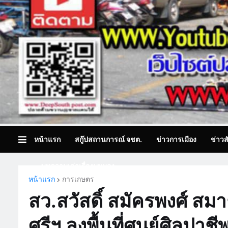
หน้าแรก
สกู๊ปสถานการณ์ จชต.
ข่าวการเมือง
ข่าวส
บทความเล่าเรื่องมุมมอง
หน้าแรก
การเกษตร
สว.สวัสดิ์ สมัครพงศ์ สม
ศรีฯ ลงพื้นที่ศูนย์ศิลปาช