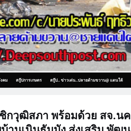
ังคม
สกู๊ปการเกษตร
สกู๊ป.. ข่าวเด่น..ปลายด้ามขวาน@ แดนใต้
าชิกวุฒิสภา พร้อมด้วย สจ.น
ีพบ้านเนินธัมมัง ส่งเสริม พัฒ