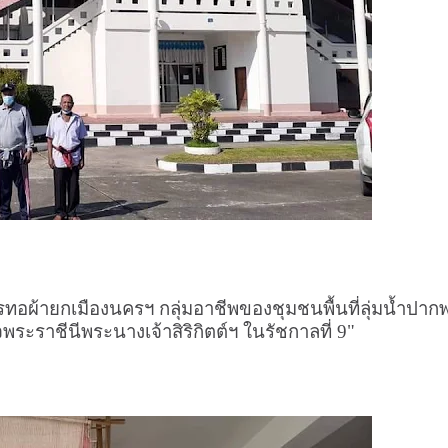
ารทอผ้ายกเมืองนครฯ กลุ่มอาชีพของชุมชนพื้นที่ลุ่มน้ำปากพ
ระราชีนีพระนางเจ้าสิริกิตต์ฯ ในรัชกาลที่ 9"