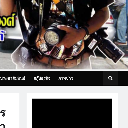
ประชาสัมพันธ์
สกู๊ปธุรกิจ
ภาพข่าว
คร
นา