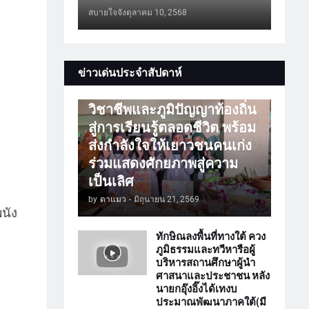
สบายใจจัง
ตุลาคม 10, 2568
การศึกษา
ข่าวเด่นประจำสัปดาห์
ATTร่วมเปิดโลกวิชาการ
วิชาชีพและภูมิปัญญาท้องถิ่น
สู่การเรียนรู้ตลอดชีวิต พร้อม
ส่งกำลังใจให้เยาวชนคนเก่ง
ร่วมแสดงศักยภาพสู่ความ
เป็นเลิศ
by
ตาแมว
-
มิถุนายน 21, 2569
นัง
ทักษิณลงพื้นที่ทางใต้ ควง
ภูมิธรรมและทวีหารือผู้
บริหารสถานศึกษาผู้นำ
ศาสนาและประชาชน หลัง
นายกอุ๊งอิ๊งได้เทงบ
ประมาณพัฒนาภาคใต้(มี