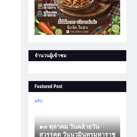
จำนวนผู้เข้าชม
Featured Post
คลิป
๑๓ ตุลาคม วันคล้ายวัน
สวรรคต วันนวมินทรมหาราช