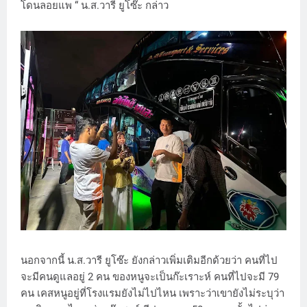
โดนลอยแพ “ น.ส.วารี ยูโซ๊ะ กล่าว
นอกจากนี้ น.ส.วารี ยูโซ๊ะ ยังกล่าวเพิ่มเติมอีกด้วยว่า คนที่ไป
จะมีคนดูแลอยู่ 2 คน ของหนูจะเป็นก๊ะเราะห์ คนที่ไปจะมี 79
คน เคสหนูอยู่ที่โรงแรมยังไม่ไปไหน เพราะว่าเขายังไม่ระบุว่า