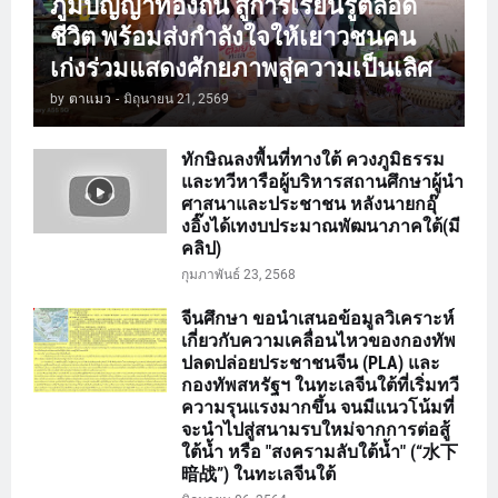
ภูมิปัญญาท้องถิ่น สู่การเรียนรู้ตลอด
ชีวิต พร้อมส่งกำลังใจให้เยาวชนคน
เก่งร่วมแสดงศักยภาพสู่ความเป็นเลิศ
by
ตาแมว
-
มิถุนายน 21, 2569
ทักษิณลงพื้นที่ทางใต้ ควงภูมิธรรม
และทวีหารือผู้บริหารสถานศึกษาผู้นำ
ศาสนาและประชาชน หลังนายกอุ๊
งอิ๊งได้เทงบประมาณพัฒนาภาคใต้(มี
คลิป)
กุมภาพันธ์ 23, 2568
จีนศึกษา ขอนำเสนอข้อมูลวิเคราะห์
เกี่ยวกับความเคลื่อนไหวของกองทัพ
ปลดปล่อยประชาชนจีน (PLA) และ
กองทัพสหรัฐฯ ในทะเลจีนใต้ที่เริ่มทวี
ความรุนแรงมากขึ้น จนมีแนวโน้มที่
จะนำไปสู่สนามรบใหม่จากการต่อสู้
ใต้น้ำ หรือ "สงครามลับใต้น้ำ" (“水下
暗战”) ในทะเลจีนใต้