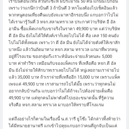
เราบินตอนไหน ส่วนก๊ะซะห์ มีประมาณ 50 คน แกนั้นไปก่อน
เพราะว่าแกนึกว่าบินตี 3 ถ้าบินตี 3 หกโมงต้องไปเช็คอินแล้ว
พวกหนูตอนเที่ยงคืนแบยังจะมาหาอีกรอบนึ่ง แกบอกว่าไปไม่
ได้เรามารู้วันที่ 3 หจก.สลามทราเวล ประกาศว่าบริษัท อี อัล
อามีน ซื้อแพ็คเกจกับเขาจริงในราคา 49,900 บาท แต่ว่าบริษัท
ดี อัล มีน ยังไม่ได้ให้ตังค์เราก็เลยไปไม่ได้ คือ เคส 150 คนยัง
ไปไม่ได้ทั้งหมด เพราะว่า ดี อัล มีน ยังไม่ได้จ่ายตังค์ให้เขาสัก
บาทนึ่ง แล้ววันถัดมาทาง หจก.สลาม ทราเวล แกมาที่พวกหนู
อยู่ที่โรงแรม ของกลุ่มก๊ะเราะห์นั่นจะจ่ายแล้วคนละ 5,000
บาท ค่าทำวีซา เหมือนกับจองแพ็คเกจ ที่เหลือคือ หจก.ดี อัล
มีน ยังไม่จ่ายให้สักบาทเราเลยไปไม่ได้ หนู่เลยถามเราจ่ายไป
แล้ว 35,000 บาท ถ้าเราจ่ายที่เหลืออีก 15,000 บาท เพราะแพ็ค
เพจแค่ 49,900 บาท เราสามารถไปได้มั๊ย เพราะว่าทุกคนไม่
อยากกลับบ้านกัน แกบอกว่าไม่ได้ถ้าจะไปต้องจ่ายเต็มคือ
49,900 บาท แต่ทุกคนไม่พาตังค์ไปเยอะขนาดนั้น ที่รู้ความ
จริงคือ หจก.สลาม ทราเวล มาบอกให้ทราบที่โรงแรม
แต่ถึงอย่างไรก็ตามในเรื่องนี้ น.ส.วารี ยูโซ๊ะ ได้กล่าวทิ้งท้ายว่า
ได้มีทนายฮานาฟรี แกเข้าไปคุยแกบอกว่าคนที่ถูกจับเป็นแค่