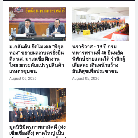
ม.กลันตัน ยึดโมเดล "พิกุล
นราธิวาส - 19 ปี กรม
ทอง" ขยายผลเกษตรยั่งยืน
ทหารพรานที่ 46 ยืนหยัด
ดึง นศ. มาเลเซีย ฝึกงาน
พิทักษ์ชายแดนใต้ รำลึกผู้
ไทย ยกระดับแปรรูปสินค้า
เสียสละ เดินหน้าสร้าง
เกษตรชุมชน
สันติสุขเพื่อประชาชน
August 06, 2026
August 05, 2026
มูลนิธิมิตรภาพสามัคคี (ท่ง
เซียเซี่ยงตึ๊ง) หาดใหญ่ เป็น