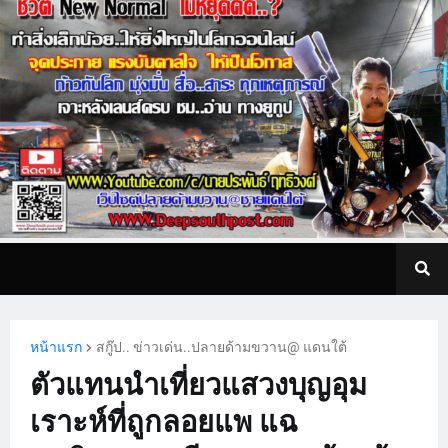
หน้าแรก
สกู๊ป.. ข่าวเด่น..ปลายด้ามขวาน@ แดนใต้
ตัวแทนนำเที่ยวแสวงบุญอุม
เราะห์ที่ถูกลอยแพ แฉ