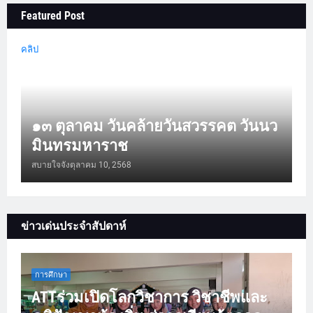
Featured Post
คลิป
๑๓ ตุลาคม วันคล้ายวันสวรรคต วันนว
มินทรมหาราช
สบายใจจัง
ตุลาคม 10, 2568
ข่าวเด่นประจำสัปดาห์
การศึกษา
ATTร่วมเปิดโลกวิชาการ วิชาชีพและ