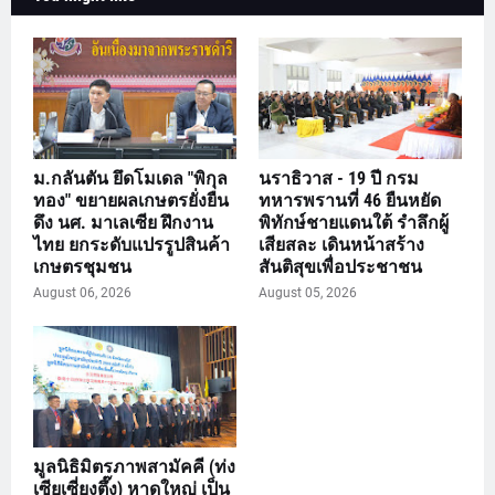
ม.กลันตัน ยึดโมเดล "พิกุล
นราธิวาส - 19 ปี กรม
ทอง" ขยายผลเกษตรยั่งยืน
ทหารพรานที่ 46 ยืนหยัด
ดึง นศ. มาเลเซีย ฝึกงาน
พิทักษ์ชายแดนใต้ รำลึกผู้
ไทย ยกระดับแปรรูปสินค้า
เสียสละ เดินหน้าสร้าง
เกษตรชุมชน
สันติสุขเพื่อประชาชน
August 06, 2026
August 05, 2026
มูลนิธิมิตรภาพสามัคคี (ท่ง
เซียเซี่ยงตึ๊ง) หาดใหญ่ เป็น