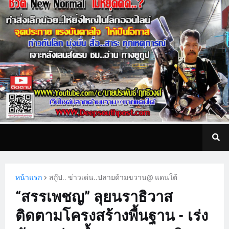
หน้าแรก
สกู๊ป.. ข่าวเด่น..ปลายด้ามขวาน@ แดนใต้
“สรรเพชญ” ลุยนราธิวาส
ติดตามโครงสร้างพื้นฐาน - เร่ง