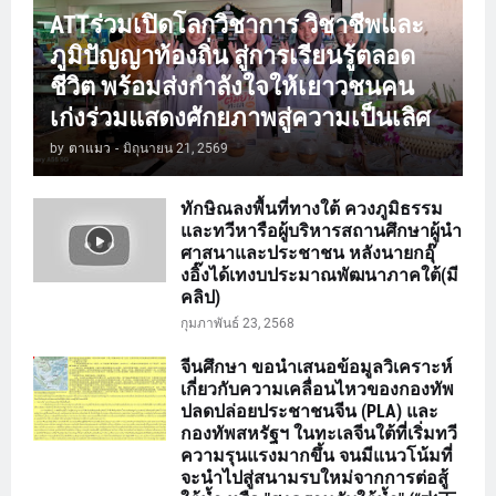
ATTร่วมเปิดโลกวิชาการ วิชาชีพและ
ภูมิปัญญาท้องถิ่น สู่การเรียนรู้ตลอด
ชีวิต พร้อมส่งกำลังใจให้เยาวชนคน
เก่งร่วมแสดงศักยภาพสู่ความเป็นเลิศ
by
ตาแมว
-
มิถุนายน 21, 2569
ทักษิณลงพื้นที่ทางใต้ ควงภูมิธรรม
และทวีหารือผู้บริหารสถานศึกษาผู้นำ
ศาสนาและประชาชน หลังนายกอุ๊
งอิ๊งได้เทงบประมาณพัฒนาภาคใต้(มี
คลิป)
กุมภาพันธ์ 23, 2568
จีนศึกษา ขอนำเสนอข้อมูลวิเคราะห์
เกี่ยวกับความเคลื่อนไหวของกองทัพ
ปลดปล่อยประชาชนจีน (PLA) และ
กองทัพสหรัฐฯ ในทะเลจีนใต้ที่เริ่มทวี
ความรุนแรงมากขึ้น จนมีแนวโน้มที่
จะนำไปสู่สนามรบใหม่จากการต่อสู้