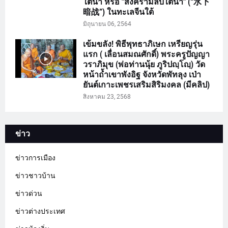
ใต้น้ำ หรือ "สงครามลับใต้น้ำ" (“水下
暗战”) ในทะเลจีนใต้
มิถุนายน 06, 2564
เข้มขลัง! พิธีพุทธาภิเษก เหรียญรุ่น
แรก ( เลื่อนสมณศักดิ์) พระครูปัญญา
วราภิมุข (พ่อท่านนุ้ย ภูริปญฺโญฺ) วัด
หน้าถ้ำเขาพังอิฐ จังหวัดพัทลุง เป่า
ยันต์เกาะเพชรเสริมสิริมงคล (มีคลิป)
สิงหาคม 23, 2568
ข่าว
ข่าวการเมือง
ข่าวชาวบ้าน
ข่าวด่วน
ข่าวต่างประเทศ