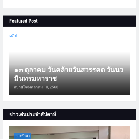
Featured Post
คลิป
๑๓ ตุลาคม วันคล้ายวันสวรรคต วันนว
มินทรมหาราช
สบายใจจัง
ตุลาคม 10, 2568
ข่าวเด่นประจำสัปดาห์
การศึกษา