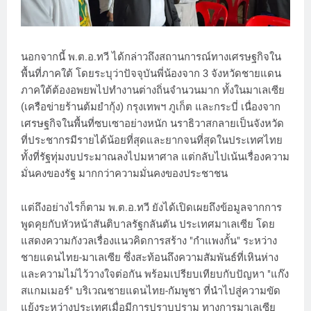
นอกจากนี้ พ.ต.อ.ทวี ได้กล่าวถึงสถานการณ์ทางเศรษฐกิจใน
พื้นที่ภาคใต้ โดยระบุว่าปัจจุบันพี่น้องจาก 3 จังหวัดชายแดน
ภาคใต้ต้องอพยพไปทำงานต่างถิ่นจำนวนมาก ทั้งในมาเลเซีย
(เครือข่ายร้านต้มยำกุ้ง) กรุงเทพฯ ภูเก็ต และกระบี่ เนื่องจาก
เศรษฐกิจในพื้นที่ซบเซาอย่างหนัก นราธิวาสกลายเป็นจังหวัด
ที่ประชากรมีรายได้น้อยที่สุดและยากจนที่สุดในประเทศไทย
ทั้งที่รัฐทุ่มงบประมาณลงไปมหาศาล แต่กลับไปเน้นเรื่องความ
มั่นคงของรัฐ มากกว่าความมั่นคงของประชาชน
แต่ถึงอย่างไรก็ตาม พ.ต.อ.ทวี ยังได้เปิดเผยถึงข้อมูลจากการ
พูดคุยกับหัวหน้าสันติบาลรัฐกลันตัน ประเทศมาเลเซีย โดย
แสดงความกังวลเรื่องแนวคิดการสร้าง "กำแพงกั้น" ระหว่าง
ชายแดนไทย-มาเลเซีย ซึ่งสะท้อนถึงความสัมพันธ์ที่เหินห่าง
และความไม่ไว้วางใจต่อกัน พร้อมเปรียบเทียบกับปัญหา "แก๊ง
สแกมเมอร์" บริเวณชายแดนไทย-กัมพูชา ที่นำไปสู่ความขัด
แย้งระหว่างประเทศเมื่อมีการปราบปราม ทางการมาเลเซีย