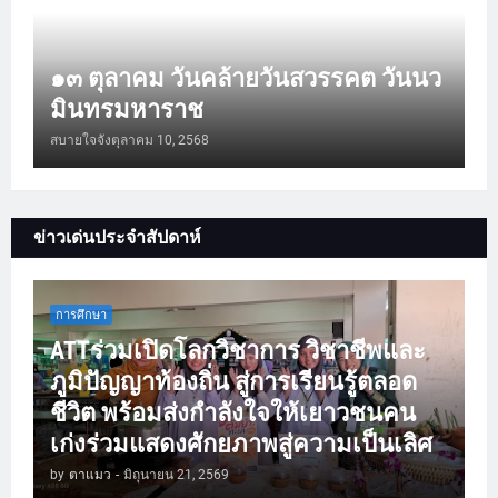
๑๓ ตุลาคม วันคล้ายวันสวรรคต วันนว
มินทรมหาราช
สบายใจจัง
ตุลาคม 10, 2568
ข่าวเด่นประจำสัปดาห์
การศึกษา
ATTร่วมเปิดโลกวิชาการ วิชาชีพและ
ภูมิปัญญาท้องถิ่น สู่การเรียนรู้ตลอด
ชีวิต พร้อมส่งกำลังใจให้เยาวชนคน
เก่งร่วมแสดงศักยภาพสู่ความเป็นเลิศ
by
ตาแมว
-
มิถุนายน 21, 2569