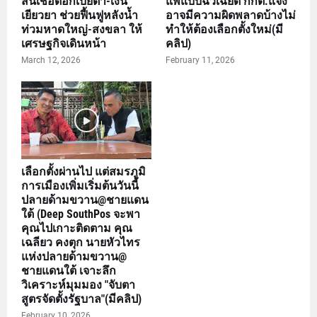
สินเชื่อดอกเบี้ยต่ำ-เงิน
แพ้แบบฉิวเฉียด กกต.แจง
เยียวยา ช่วยฟื้นฟูหลังน้ำ
อาจมีความผิดพลาดบ้างไม่
ท่วมหาดใหญ่-สงขลา ให้
ทำให้ต้องเลือกตั้งใหม่(มี
เศรษฐกิจเดินหน้า
คลิป)
March 12, 2026
February 11, 2026
เลือกตั้งผ่านไป แต่สมรภูมิ
การเมืองเพิ่มเริ่มต้นวันนี้
ปลายด้ามขวาน@ชายแดน
ใต้ (Deep SouthPos จะพา
คุณไปเกาะติดตาม คุณ
เฉลียว คงตุก นายหัวไทร
แห่งปลายด้ามขวาน@
ชายแดนใต้ เจาะลึก
วิเคราะห์มุมมอง "จับตา
สูตรจัดตั้งรัฐบาล"(มีคลิป)
February 10, 2026