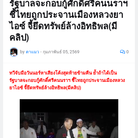
รัฐบาลจะกอบกู้ศักดิ์ศรีคนนราฯ
ชี้ไทยถูกประจานเมืองหลวงยา
ไอซ์ จี้ยึดทรัพย์ล้างอิทธิพล(มี
คลิป)
by
ตาแมว
-
กุมภาพันธ์ 05, 2569
0
ทวีจับมือวันนอร์หาเสียงโค้งสุดท้ายข้ามคืน ย้ำถ้าได้เป็น
รัฐบาลจะกอบกู้ศักดิ์ศรีคนนราฯ ชี้ไทยถูกประจานเมืองหลวง
ยาไอซ์ จี้ยึดทรัพย์ล้างอิทธิพล(มีคลิป)