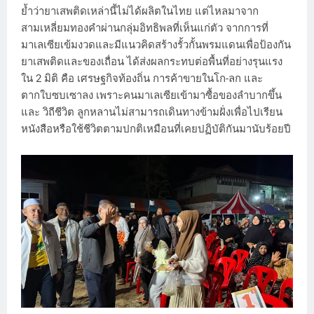
ย้ำว่ายาเสพติดเหล่านี้ไม่ได้ผลิตในไทย แต่ไหลมาจาก
สามเหลี่ยมทองคำผ่านกลุ่มอิทธิพลที่เห็นแก่ตัว จากการที่
มาเลเซียเข้มงวดและมีแนวคิดสร้างรั้วกั้นพรมแดนเพื่อป้องกัน
ยาเสพติดและของเถื่อน ได้ส่งผลกระทบต่อพื้นที่อย่างรุนแรง
ใน 2 มิติ คือ เศรษฐกิจท้องถิ่น การค้าขายในโก-ลก และ
ตากใบซบเซาลง เพราะคนมาเลเซียเข้ามาซื้อของลำบากขึ้น
และ วิถีชีวิต ลูกหลานไม่สามารถเดินทางข้ามฝั่งเพื่อไปเรียน
หนังสือหรือใช้ชีวิตตามปกติเหมือนที่เคยปฏิบัติกันมานับร้อยปี