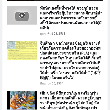
ทักษิณลงพื้นที่ทางใต้ ควงภูมิธรรม
และทวีหารือผู้บริหารสถานศึกษาผู้นำ
ศาสนาและประชาชน หลังนายกอุ๊
งอิ๊งได้เทงบประมาณพัฒนาภาคใต้(มี
คลิป)
กุมภาพันธ์ 23, 2568
จีนศึกษา ขอนำเสนอข้อมูลวิเคราะห์
เกี่ยวกับความเคลื่อนไหวของกองทัพ
ปลดปล่อยประชาชนจีน (PLA) และ
กองทัพสหรัฐฯ ในทะเลจีนใต้ที่เริ่มทวี
ความรุนแรงมากขึ้น จนมีแนวโน้มที่
จะนำไปสู่สนามรบใหม่จากการต่อสู้
ใต้น้ำ หรือ "สงครามลับใต้น้ำ" (“水下
暗战”) ในทะเลจีนใต้
มิถุนายน 06, 2564
เข้มขลัง! พิธีพุทธาภิเษก เหรียญรุ่น
แรก ( เลื่อนสมณศักดิ์) พระครูปัญญา
วราภิมุข (พ่อท่านนุ้ย ภูริปญฺโญฺ) วัด
หน้าถ้ำเขาพังอิฐ จังหวัดพัทลุง เป่า