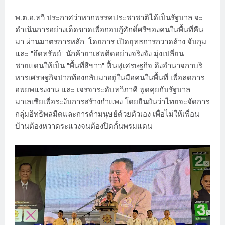
พ.ต.อ.ทวี ประกาศว่าหากพรรคประชาชาติได้เป็นรัฐบาล จะ
ดำเนินการอย่างเด็ดขาดเพื่อกอบกู้ศักดิ์ศรีของคนในพื้นที่คืน
มา ผ่านมาตรการหลัก โดยการ เปิดยุทธการกวาดล้าง จับกุม
และ "ยึดทรัพย์" นักค้ายาเสพติดอย่างจริงจัง มุ่งเปลี่ยน
ชายแดนให้เป็น "พื้นที่สีขาว" ฟื้นฟูเศรษฐกิจ ดึงอำนาจกาบริ
หารเศรษฐกิจปากท้องกลับมาอยู่ในมือคนในพื้นที่ เพื่อลดการ
อพยพแรงงาน และ เจรจาระดับทวิภาคี พูดคุยกับรัฐบาล
มาเลเซียเพื่อระงับการสร้างกำแพง โดยยืนยันว่าไทยจะจัดการ
กลุ่มอิทธิพลมืดและการค้ามนุษย์ด้วยตัวเอง เพื่อไม่ให้เพื่อน
บ้านต้องหวาดระแวงจนต้องปิดกั้นพรมแดน