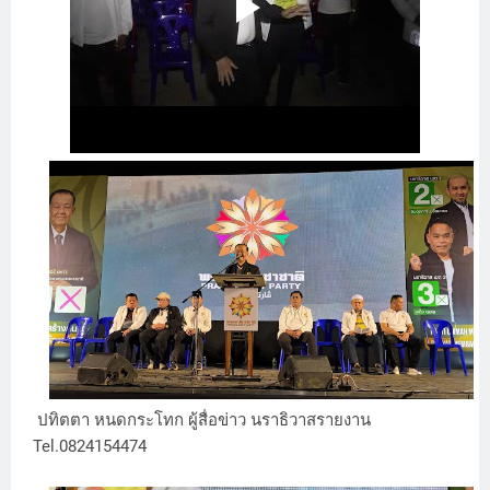
ปทิตตา หนดกระโทก ผู้สื่อข่าว นราธิวาสรายงาน
Tel.0824154474