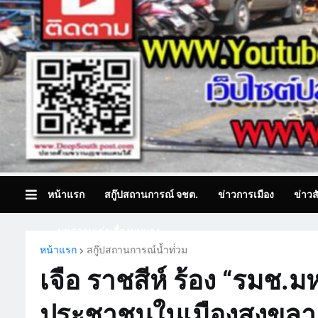
หน้าแรก
สกู๊ปสถานการณ์ จชต.
ข่าวการเมือง
ข่าวส
บทความเล่าเรื่องมุมมอง
หน้าแรก
สกู๊ปสถานการณ์น้ำท่่วม
เจือ ราชสีห์ ร้อง “รมช.ม
ประชาชนในเมืองสงขลา ห