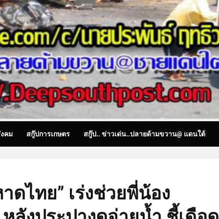
ังคม
สกู๊ปการเกษตร
สกู๊ป.. ข่าวเด่น..ปลายด้ามขวาน@ แดนใต้
หาดไทย” เร่งช่วยพี่น้อง
ลังประปางดจ่ายน้ำ ชี้เดือด