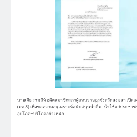
นายเจือ ราชสีห์ อดีตสมาชิกสภาผู้แทนราษฎรจังหวัดสงขลา เปิดเผ
(มท.3) เพื่อขอความอนุเคราะห์สนับสนุนน้ำดื่ม–น้ำใช้แก่ประชา
อุปโภค–บริโภคอย่างหนัก