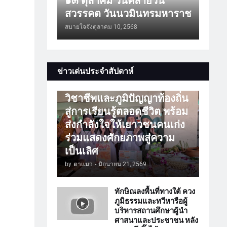
๑๓ ตุลาคม วันคล้ายวัน
สวรรคต วันนวมินทรมหาราช
สบายใจจัง
ตุลาคม 10, 2568
การศึกษา
ข่าวเด่นประจำสัปดาห์
ATTร่วมเปิดโลกวิชาการ
วิชาชีพและภูมิปัญญาท้องถิ่น
สู่การเรียนรู้ตลอดชีวิต พร้อม
ส่งกำลังใจให้เยาวชนคนเก่ง
ร่วมแสดงศักยภาพสู่ความ
เป็นเลิศ
by
ตาแมว
-
มิถุนายน 21, 2569
ทักษิณลงพื้นที่ทางใต้ ควง
ภูมิธรรมและทวีหารือผู้
บริหารสถานศึกษาผู้นำ
ศาสนาและประชาชน หลัง