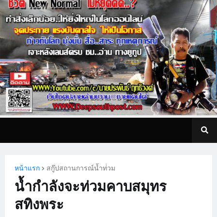
หน้าแรก
สกู๊ปสถานการณ์น้ำท่่วม
น้ำกำลังจะท่วมคาบสมุทร
สทิงพระ