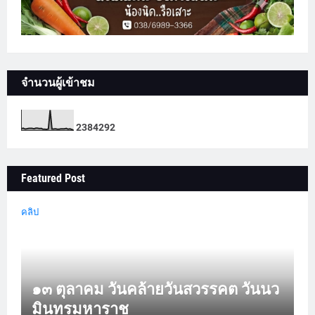
จำนวนผู้เข้าชม
2
3
8
4
2
9
2
Featured Post
คลิป
๑๓ ตุลาคม วันคล้ายวันสวรรคต วันนว
มินทรมหาราช