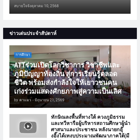
สบายใจจัง
ตุลาคม 10, 2568
ข่าวเด่นประจำสัปดาห์
การศึกษา
ATTร่วมเปิดโลกวิชาการ วิชาชีพและ
ภูมิปัญญาท้องถิ่น สู่การเรียนรู้ตลอด
ชีวิต พร้อมส่งกำลังใจให้เยาวชนคน
เก่งร่วมแสดงศักยภาพสู่ความเป็นเลิศ
by
ตาแมว
-
มิถุนายน 21, 2569
ทักษิณลงพื้นที่ทางใต้ ควงภูมิธรรม
และทวีหารือผู้บริหารสถานศึกษาผู้นำ
ศาสนาและประชาชน หลังนายกอุ๊
งอิ๊งได้เทงบประมาณพัฒนาภาคใต้(มี