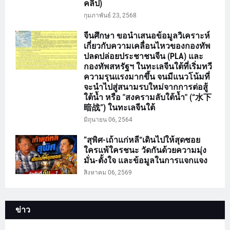
คลิป)
กุมภาพันธ์ 23, 2568
จีนศึกษา ขอนำเสนอข้อมูลวิเคราะห์
เกี่ยวกับความเคลื่อนไหวของกองทัพ
ปลดปล่อยประชาชนจีน (PLA) และ
กองทัพสหรัฐฯ ในทะเลจีนใต้ที่เริ่มทวี
ความรุนแรงมากขึ้น จนมีแนวโน้มที่
จะนำไปสู่สนามรบใหม่จากการต่อสู้
ใต้น้ำ หรือ "สงครามลับใต้น้ำ" (“水下
暗战”) ในทะเลจีนใต้
มิถุนายน 06, 2564
”สุพิศ-เถ้าแก่หลี“เดินไปให้สุดซอย
ใครแพ้ใครชนะ วัดกันด้วยความมุ่ง
มั่น-ตั้งใจ และข้อมูลในการแจกแจง
สิงหาคม 06, 2569
ข่าว