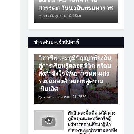
๑๓ ตุลาคม วันคล้ายวัน
สวรรคต วันนวมินทรมหาราช
สบายใจจัง
ตุลาคม 10, 2568
การศึกษา
ข่าวเด่นประจำสัปดาห์
ATTร่วมเปิดโลกวิชาการ
วิชาชีพและภูมิปัญญาท้องถิ่น
สู่การเรียนรู้ตลอดชีวิต พร้อม
ส่งกำลังใจให้เยาวชนคนเก่ง
ร่วมแสดงศักยภาพสู่ความ
เป็นเลิศ
by
ตาแมว
-
มิถุนายน 21, 2569
ทักษิณลงพื้นที่ทางใต้ ควง
ภูมิธรรมและทวีหารือผู้
บริหารสถานศึกษาผู้นำ
ศาสนาและประชาชน หลัง