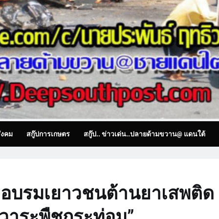
ังคม
สกู๊ปการเกษตร
สกู๊ป.. ข่าวเด่น..ปลายด้ามขวาน@ แดนใต้
ัดอบรมเยาวชนต้านยาเสพติด
 วาระพืชกระท่อม”