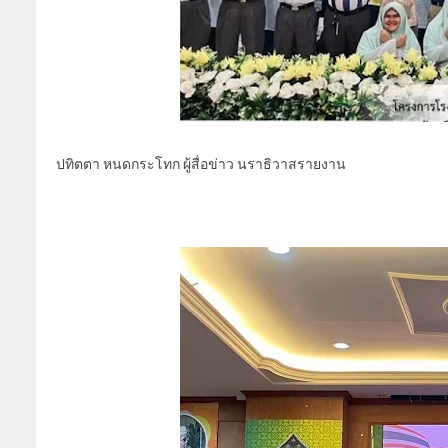
ปทิตตา หนดกระโทก ผู้สื่อข่าว นราธิวาสรายงาน