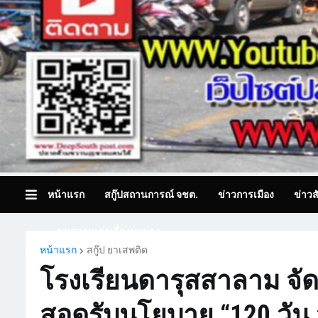
หน้าแรก
สกู๊ปสถานการณ์ จชต.
ข่าวการเมือง
ข่าวส
บทความเล่าเรื่องมุมมอง
หน้าแรก
สกู๊ป ยาเสพติด
โรงเรียนดารุสสาลาม จ
สอดรับนโยบาย “120 วัน