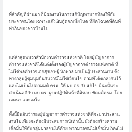
ที่สำคัญที่ผ่านมา ก็มีผลงานในการแก้ปัญหาปากท้องให้กับ
ประชาชนโดยเฉพาะแก๊งเงินกู้ดอกเบี้ยโหด ที่ยึดโฉนดที่ดินที่
ทำกินของชาวบ้านไป
แต่ล่าสุดพบว่าสำนักงานตำรวจแห่งชาติ โดยผู้บัญชาการ
ตำรวจแห่งชาติได้แต่งตั้งรองผู้บัญชาการตำรวจแห่งชาติ ที่
ไม่ใช่พลตำรวจเอกสุรเชษฐ์ หักพาล มาเป็นผู้ประสานงาน ซึ่ง
ทางกลุ่มผู้ชุมนุมยืนยันว่านี่ไม่ใช่เงื่อนไข ตามที่ได้ตกลงกันไว้
และไม่เป็นไปตามมติ ครม. ให้ ผบ.ตร. รีบแก้ไข มิฉะนั้นจะ
ดำเนินคดีกับ ผบ.ตร. ฐานปฏิบัติหน้าที่มิชอบ ขัดมติครม. โดย
เจตนา และจงใจ
ทั้งนี้ยืนยันว่ารองผู้บัญชาการตำรวจแห่งชาติที่จะมาประสาน
งานไม่เพียงจะต้องมีประสบการณ์เท่านั้น ยังต้องสร้างความ
เชื่อมั่นให้กับกลุ่มมวลชนได้ด้วย หากมวลชนไม่เชื่อมั่น ก็คงไม่