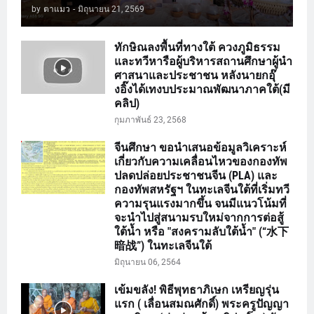
by
ตาแมว
-
มิถุนายน 21, 2569
ทักษิณลงพื้นที่ทางใต้ ควงภูมิธรรม
และทวีหารือผู้บริหารสถานศึกษาผู้นำ
ศาสนาและประชาชน หลังนายกอุ๊
งอิ๊งได้เทงบประมาณพัฒนาภาคใต้(มี
คลิป)
กุมภาพันธ์ 23, 2568
จีนศึกษา ขอนำเสนอข้อมูลวิเคราะห์
เกี่ยวกับความเคลื่อนไหวของกองทัพ
ปลดปล่อยประชาชนจีน (PLA) และ
กองทัพสหรัฐฯ ในทะเลจีนใต้ที่เริ่มทวี
ความรุนแรงมากขึ้น จนมีแนวโน้มที่
จะนำไปสู่สนามรบใหม่จากการต่อสู้
ใต้น้ำ หรือ "สงครามลับใต้น้ำ" (“水下
暗战”) ในทะเลจีนใต้
มิถุนายน 06, 2564
เข้มขลัง! พิธีพุทธาภิเษก เหรียญรุ่น
แรก ( เลื่อนสมณศักดิ์) พระครูปัญญา