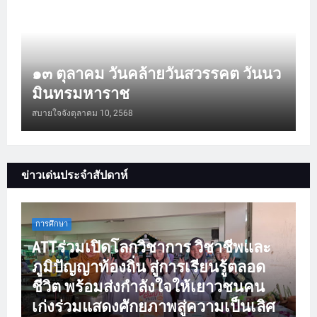
๑๓ ตุลาคม วันคล้ายวันสวรรคต วันนว
มินทรมหาราช
สบายใจจัง
ตุลาคม 10, 2568
ข่าวเด่นประจำสัปดาห์
การศึกษา
ATTร่วมเปิดโลกวิชาการ วิชาชีพและ
ภูมิปัญญาท้องถิ่น สู่การเรียนรู้ตลอด
ชีวิต พร้อมส่งกำลังใจให้เยาวชนคน
เก่งร่วมแสดงศักยภาพสู่ความเป็นเลิศ