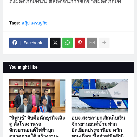
ถึงผลิตภัณฑ์นั้น ตลอดจนการซื้อขายผลิตภัณฑ์
Tags:
สกู๊ป เศรษฐกิจ
Facebook
You might like
“นิพนธ์” จับมือนักธุรกิจเฉิง
อบจ.สงขลายกเลิกเก็บเงิน
ตู ตั้งโรงงานรถ
จักรยานยนต์ข้ามฟาก
จักรยานยนต์ไฟฟ้าบุก
ยัดเยียดประชานิยม ควัก
ตลาดภาคใต้ สร้างงาน-
ทุน-เฉือนเนื้อจ่าย(มีคลิป)