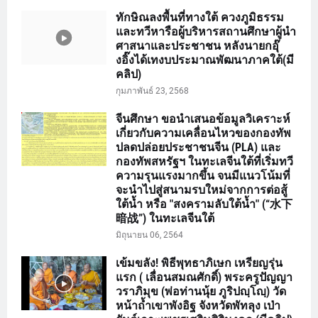
ทักษิณลงพื้นที่ทางใต้ ควงภูมิธรรม
และทวีหารือผู้บริหารสถานศึกษาผู้นำ
ศาสนาและประชาชน หลังนายกอุ๊
งอิ๊งได้เทงบประมาณพัฒนาภาคใต้(มี
คลิป)
กุมภาพันธ์ 23, 2568
จีนศึกษา ขอนำเสนอข้อมูลวิเคราะห์
เกี่ยวกับความเคลื่อนไหวของกองทัพ
ปลดปล่อยประชาชนจีน (PLA) และ
กองทัพสหรัฐฯ ในทะเลจีนใต้ที่เริ่มทวี
ความรุนแรงมากขึ้น จนมีแนวโน้มที่
จะนำไปสู่สนามรบใหม่จากการต่อสู้
ใต้น้ำ หรือ "สงครามลับใต้น้ำ" (“水下
暗战”) ในทะเลจีนใต้
มิถุนายน 06, 2564
เข้มขลัง! พิธีพุทธาภิเษก เหรียญรุ่น
แรก ( เลื่อนสมณศักดิ์) พระครูปัญญา
วราภิมุข (พ่อท่านนุ้ย ภูริปญฺโญฺ) วัด
หน้าถ้ำเขาพังอิฐ จังหวัดพัทลุง เป่า