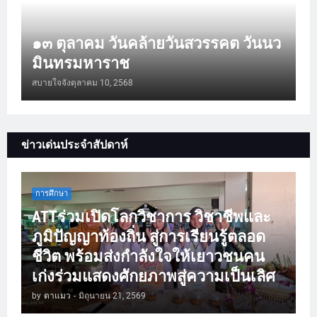
๑๓ ตุลาคม วันคล้ายวันสวรรคต วันนว
มินทรมหาราช
สบายใจจัง
ตุลาคม 10, 2568
ข่าวเด่นประจำสัปดาห์
การศึกษา
ATTร่วมเปิดโลกวิชาการ วิชาชีพและ
ภูมิปัญญาท้องถิ่น สู่การเรียนรู้ตลอด
ชีวิต พร้อมส่งกำลังใจให้เยาวชนคน
เก่งร่วมแสดงศักยภาพสู่ความเป็นเลิศ
by
ตาแมว
-
มิถุนายน 21, 2569