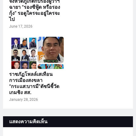
จังหวัดภูเก็ตกับร้องผู้ว่าฯ
ฉายา “รองซีฟู้ด หรือรอง
กุ้ง” รอดูใครจะอยู่ใครจะ
ไป
June 17, 2026
ราชภัฏโพลล์เสเทือน
การเมืองสงขลา
“กระแส:บารมี”ดัชนีชี้วัด
เกมชิง สส.
January 28, 2026
แสดงความคิดเห็น