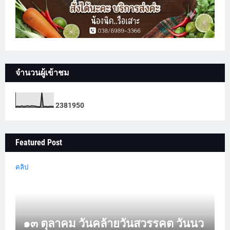
จำนวนผู้เข้าชม
2
3
8
1
9
5
0
Featured Post
คลิป
๑๓ ตุลาคม วันคล้ายวันสวรรคต วันนว