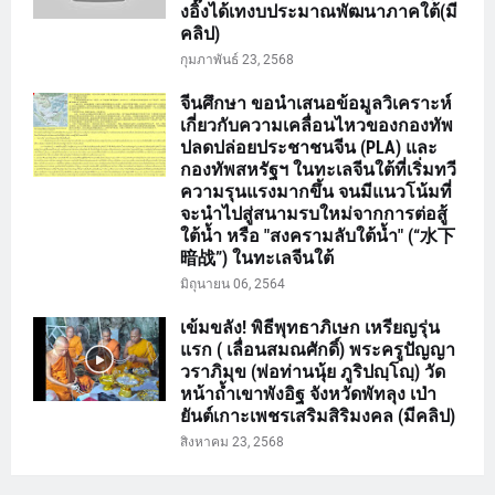
งอิ๊งได้เทงบประมาณพัฒนาภาคใต้(มี
คลิป)
กุมภาพันธ์ 23, 2568
จีนศึกษา ขอนำเสนอข้อมูลวิเคราะห์
เกี่ยวกับความเคลื่อนไหวของกองทัพ
ปลดปล่อยประชาชนจีน (PLA) และ
กองทัพสหรัฐฯ ในทะเลจีนใต้ที่เริ่มทวี
ความรุนแรงมากขึ้น จนมีแนวโน้มที่
จะนำไปสู่สนามรบใหม่จากการต่อสู้
ใต้น้ำ หรือ "สงครามลับใต้น้ำ" (“水下
暗战”) ในทะเลจีนใต้
มิถุนายน 06, 2564
เข้มขลัง! พิธีพุทธาภิเษก เหรียญรุ่น
แรก ( เลื่อนสมณศักดิ์) พระครูปัญญา
วราภิมุข (พ่อท่านนุ้ย ภูริปญฺโญฺ) วัด
หน้าถ้ำเขาพังอิฐ จังหวัดพัทลุง เป่า
ยันต์เกาะเพชรเสริมสิริมงคล (มีคลิป)
สิงหาคม 23, 2568