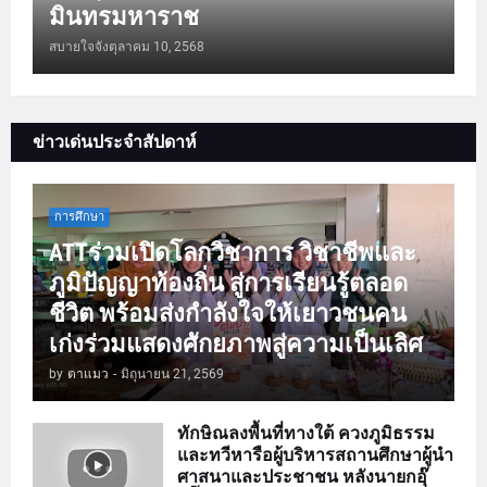
มินทรมหาราช
สบายใจจัง
ตุลาคม 10, 2568
ข่าวเด่นประจำสัปดาห์
การศึกษา
ATTร่วมเปิดโลกวิชาการ วิชาชีพและ
ภูมิปัญญาท้องถิ่น สู่การเรียนรู้ตลอด
ชีวิต พร้อมส่งกำลังใจให้เยาวชนคน
เก่งร่วมแสดงศักยภาพสู่ความเป็นเลิศ
by
ตาแมว
-
มิถุนายน 21, 2569
ทักษิณลงพื้นที่ทางใต้ ควงภูมิธรรม
และทวีหารือผู้บริหารสถานศึกษาผู้นำ
ศาสนาและประชาชน หลังนายกอุ๊