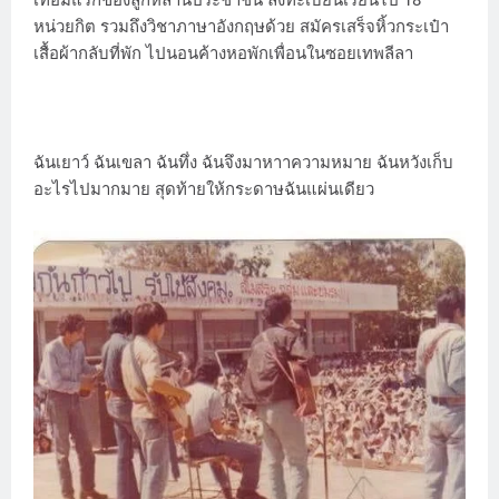
เทอมแรกของลูกหลานประชาชน ลงทะเบียนเรียนไป 18
หน่วยกิต รวมถึงวิชาภาษาอังกฤษด้วย สมัครเสร็จหิ้วกระเป๋า
เสื้อผ้ากลับที่พัก ไปนอนค้างหอพักเพื่อนในซอยเทพลีลา
ฉันเยาว์ ฉันเขลา ฉันทึ่ง ฉันจึงมาหาาความหมาย ฉันหวังเก็บ
อะไรไปมากมาย สุดท้ายให้กระดาษฉันแผ่นเดียว