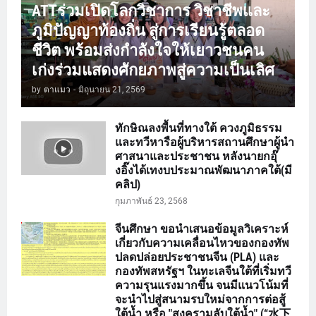
ATTร่วมเปิดโลกวิชาการ วิชาชีพและ
ภูมิปัญญาท้องถิ่น สู่การเรียนรู้ตลอด
ชีวิต พร้อมส่งกำลังใจให้เยาวชนคน
เก่งร่วมแสดงศักยภาพสู่ความเป็นเลิศ
by
ตาแมว
-
มิถุนายน 21, 2569
ทักษิณลงพื้นที่ทางใต้ ควงภูมิธรรม
และทวีหารือผู้บริหารสถานศึกษาผู้นำ
ศาสนาและประชาชน หลังนายกอุ๊
งอิ๊งได้เทงบประมาณพัฒนาภาคใต้(มี
คลิป)
กุมภาพันธ์ 23, 2568
จีนศึกษา ขอนำเสนอข้อมูลวิเคราะห์
เกี่ยวกับความเคลื่อนไหวของกองทัพ
ปลดปล่อยประชาชนจีน (PLA) และ
กองทัพสหรัฐฯ ในทะเลจีนใต้ที่เริ่มทวี
ความรุนแรงมากขึ้น จนมีแนวโน้มที่
จะนำไปสู่สนามรบใหม่จากการต่อสู้
ใต้น้ำ หรือ "สงครามลับใต้น้ำ" (“水下