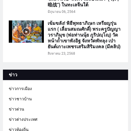
暗战”) ในทะเลจีนใต้
มิถุนายน 06, 2564
เข้มขลัง! พิธีพุทธาภิเษก เหรียญรุ่น
แรก ( เลื่อนสมณศักดิ์) พระครูปัญญา
วราภิมุข (พ่อท่านนุ้ย ภูริปญฺโญฺ) วัด
หน้าถ้ำเขาพังอิฐ จังหวัดพัทลุง เป่า
ยันต์เกาะเพชรเสริมสิริมงคล (มีคลิป)
สิงหาคม 23, 2568
ข่าว
ข่าวการเมือง
ข่าวชาวบ้าน
ข่าวด่วน
ข่าวต่างประเทศ
ข่าวท้องถิ่น