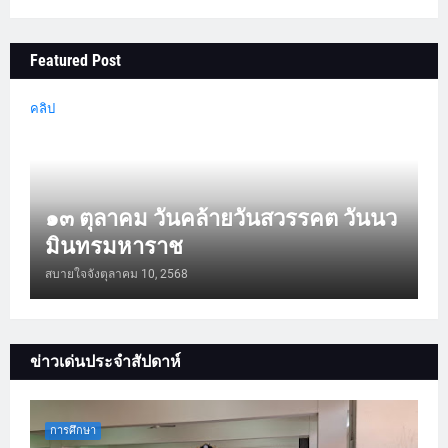
Featured Post
คลิป
๑๓ ตุลาคม วันคล้ายวันสวรรคต วันนว
มินทรมหาราช
สบายใจจัง
ตุลาคม 10, 2568
ข่าวเด่นประจำสัปดาห์
การศึกษา