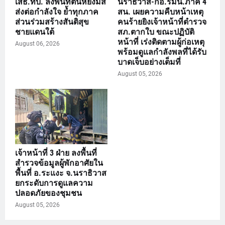
เสธ.ทบ. ลงพื้นที่ตันหยงมัส
นราธิวาส-กอ.รมน.ภาค 4
ส่งต่อกำลังใจ ย้ำทุกภาค
สน. เผยความคืบหน้าเหตุ
ส่วนร่วมสร้างสันติสุข
คนร้ายยิงเจ้าหน้าที่ตำรวจ
ชายแดนใต้
สภ.ตากใบ ขณะปฏิบัติ
หน้าที่ เร่งติดตามผู้ก่อเหตุ
August 06, 2026
พร้อมดูแลกำลังพลที่ได้รับ
บาดเจ็บอย่างเต็มที่
August 05, 2026
เจ้าหน้าที่ 3 ฝ่าย ลงพื้นที่
สำรวจข้อมูลผู้พักอาศัยใน
พื้นที่ อ.ระแงะ จ.นราธิวาส
ยกระดับการดูแลความ
ปลอดภัยของชุมชน
August 05, 2026