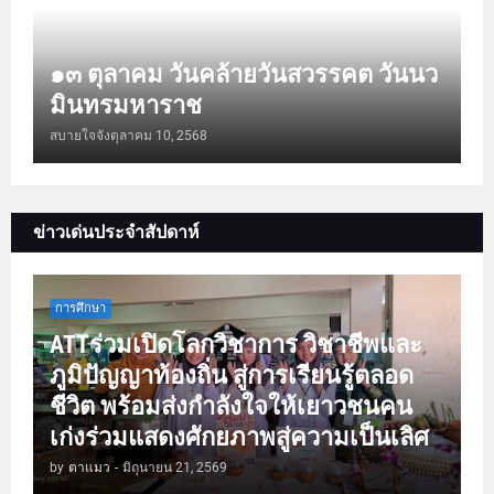
๑๓ ตุลาคม วันคล้ายวันสวรรคต วันนว
มินทรมหาราช
สบายใจจัง
ตุลาคม 10, 2568
ข่าวเด่นประจำสัปดาห์
การศึกษา
ATTร่วมเปิดโลกวิชาการ วิชาชีพและ
ภูมิปัญญาท้องถิ่น สู่การเรียนรู้ตลอด
ชีวิต พร้อมส่งกำลังใจให้เยาวชนคน
เก่งร่วมแสดงศักยภาพสู่ความเป็นเลิศ
by
ตาแมว
-
มิถุนายน 21, 2569