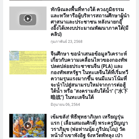
ทักษิณลงพื้นที่ทางใต้ ควงภูมิธรรม
และทวีหารือผู้บริหารสถานศึกษาผู้นำ
ศาสนาและประชาชน หลังนายกอุ๊
งอิ๊งได้เทงบประมาณพัฒนาภาคใต้(มี
คลิป)
กุมภาพันธ์ 23, 2568
จีนศึกษา ขอนำเสนอข้อมูลวิเคราะห์
เกี่ยวกับความเคลื่อนไหวของกองทัพ
ปลดปล่อยประชาชนจีน (PLA) และ
กองทัพสหรัฐฯ ในทะเลจีนใต้ที่เริ่มทวี
ความรุนแรงมากขึ้น จนมีแนวโน้มที่
จะนำไปสู่สนามรบใหม่จากการต่อสู้
ใต้น้ำ หรือ "สงครามลับใต้น้ำ" (“水下
暗战”) ในทะเลจีนใต้
มิถุนายน 06, 2564
เข้มขลัง! พิธีพุทธาภิเษก เหรียญรุ่น
แรก ( เลื่อนสมณศักดิ์) พระครูปัญญา
วราภิมุข (พ่อท่านนุ้ย ภูริปญฺโญฺ) วัด
หน้าถ้ำเขาพังอิฐ จังหวัดพัทลุง เป่า