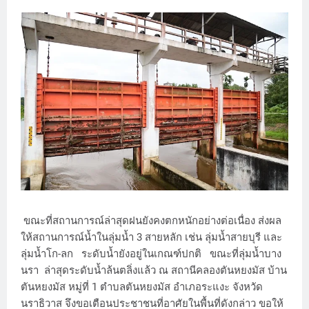
ขณะที่สถานการณ์ล่าสุดฝนยังคงตกหนักอย่างต่อเนื่อง ส่งผล
ให้สถานการณ์น้ำในลุ่มน้ำ 3 สายหลัก เช่น ลุ่มน้ำสายบุรี และ
ลุ่มน้ำโก-ลก ระดับน้ำยังอยู่ในเกณฑ์ปกติ ขณะที่ลุ่มน้ำบาง
นรา ล่าสุดระดับน้ำล้นตลิ่งแล้ว ณ สถานีคลองตันหยงมัส บ้าน
ตันหยงมัส หมู่ที่ 1 ตำบลตันหยงมัส อำเภอระแงะ จังหวัด
นราธิวาส จึงขอเตือนประชาชนที่อาศัยในพื้นที่ดังกล่าว ขอให้