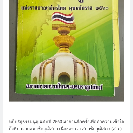
หยิบรัฐธรรมนูญฉบับปี 2560 มาอ่านอีกครั้งเพื่อทำความเข้าใจ
ถึงที่มาจากสมาชิกวุฒิสภา เนื่องจากว่า สมาชิกวุฒิสภา (ส.ว.)