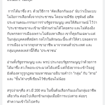
การได้มาซึ่ง สว. ด้วยวิธีการ "คัดเลือกกันเอง" นับว่าเป็นแบบ
ไม่ง้อการเลือกตั้งจากประชาชน โดยนายมีชัย ฤชุพันธ์ อดีต
ประธานคณะกรรมการร่างรัฐธรรมนูญ เคยให้สัมภาษณ์ ไว้ว่า
“ประชาชนเขาจะเข้ามามีส่วนร่วมได้โดยตรง และไม่ต้องอิง
กับพรรคการเมืองเพราะไม่ต้องหาเสียง เขาก็คุยกันเฉพาะแต่
ในกลุ่มบุคคลที่สมัคร กลไกในลักษณะนี้จะทำให้สว.ปลอดจาก
การเมือง มาจากทุกสาขาอาชีพ มาจากคนทั่วประเทศ และ
กลุ่มบุคคลเหล่านี้ก็คือ ‘ประชาชน’
อ่านทั้งรัฐธรรมนูญ และ พรป.ประกอบรัฐธรรมนูญว่าด้วยการ
ได้มาซึ่ง สว.ก็พอจะประมวลได้แค่นี้ แต่ก็ยังยากจะเข้าใจอยู่
ยังต้องหากูรูกฎหมายมหาชนมาอธิบายคำว่า “กลุ่ม” กับ “สาย”
และ “ขั้น”ต่างๆที่เขียนไว้ซับซ้อนไม่น้อย
สรุปง่ายๆคือ สว.มี 200 คน ในขั้นต้นเลือกกันเองในกลุ่มอาชีพ
เดียวกัน ค่อยไปเลือกข้ามกลุ่มเมื่อมีการแบ่งสาย ค่อยๆ
ทำความเข้าใจไปครับ