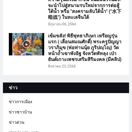
จะนำไปสู่สนามรบใหม่จากการต่อสู้
ใต้น้ำ หรือ "สงครามลับใต้น้ำ" (“水下
暗战”) ในทะเลจีนใต้
มิถุนายน 06, 2564
เข้มขลัง! พิธีพุทธาภิเษก เหรียญรุ่น
แรก ( เลื่อนสมณศักดิ์) พระครูปัญญา
วราภิมุข (พ่อท่านนุ้ย ภูริปญฺโญฺ) วัด
หน้าถ้ำเขาพังอิฐ จังหวัดพัทลุง เป่า
ยันต์เกาะเพชรเสริมสิริมงคล (มีคลิป)
สิงหาคม 23, 2568
ข่าว
ข่าวการเมือง
ข่าวชาวบ้าน
ข่าวด่วน