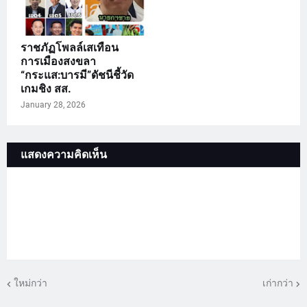
ราชภัฏโพลล์เสเทือน
การเมืองสงขลา
“กระแส:บารมี”ดัชนีชี้วัด
เกมชิง สส.
January 28, 2026
แสดงความคิดเห็น
ใหม่กว่า
เก่ากว่า