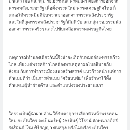
มาแล้ว เมื่อ สส.กลุ่ม รอ.ธรรมนัส พรหมเผ่า ต้องการออกจาก
พรรคพลังประชารัฐ เพื่อตั้งพรรคใหม่ พรรคเศรษฐกิจไทย ก็
เสนอให้พรรคมีมติขับพวกเขาออกจากพรรคพลังประชารัฐ
และในที่สุดพรรคพลังประชารัฐก็มีมติขับ สส.กลุ่ม รอ.ธรรมนัส
ออกจากพรรคจริงๆ และไปขับเคลื่อนพรรคเศรษฐกิจไทย
เหตุการณ์ทำนองเดียวกันนี้จึงน่าจะเกิดกับหมออ๋อง-พรรคก้าว
ไกล เพียงแต่พรรคก้าวไกลต้องหาเหตุหาผลไปอธิบายกับ
สังคม กับการทำการเมืองแนวสร้างสรรค์ แนวก้าวหน้า แต่การ
ทำแบบที่ว่า เป็นการทำแบบ “ศรีธนนชัย” เพื่อรักษาไว้ทั้ง
ตำแหน่งผู้นำฝ่ายค้าน และตำแหน่งรองประธานสภา
ใครจะเป็นผู้นำฝ่ายค้าน ให้จับตาดูการเลือกหัวหน้าพรรคคน
ใหม่ จะเป็นใคร จะเป็นพริษฐ์ วัชรสินธุ์ วิโรจน์ ลักษณาอดิศรี
รังสิมันต์ โรม ศิริกัญญา ตันสกุล หรือไม่หรือจะเป็นใคร