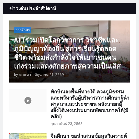
ข่าวเด่นประจำสัปดาห์
การศึกษา
ATTร่วมเปิดโลกวิชาการ วิชาชีพและ
ภูมิปัญญาท้องถิ่น สู่การเรียนรู้ตลอด
ชีวิต พร้อมส่งกำลังใจให้เยาวชนคน
เก่งร่วมแสดงศักยภาพสู่ความเป็นเลิศ
by
ตาแมว
-
มิถุนายน 21, 2569
ทักษิณลงพื้นที่ทางใต้ ควงภูมิธรรม
และทวีหารือผู้บริหารสถานศึกษาผู้นำ
ศาสนาและประชาชน หลังนายกอุ๊
งอิ๊งได้เทงบประมาณพัฒนาภาคใต้(มี
คลิป)
กุมภาพันธ์ 23, 2568
จีนศึกษา ขอนำเสนอข้อมูลวิเคราะห์