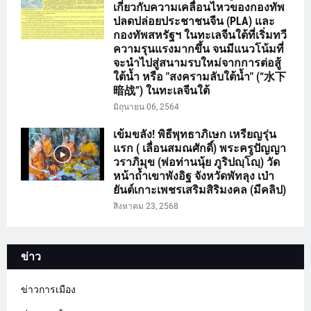
เกี่ยวกับความเคลื่อนไหวของกองทัพ
ปลดปล่อยประชาชนจีน (PLA) และ
กองทัพสหรัฐฯ ในทะเลจีนใต้ที่เริ่มทวี
ความรุนแรงมากขึ้น จนมีแนวโน้มที่
จะนำไปสู่สนามรบใหม่จากการต่อสู้
ใต้น้ำ หรือ "สงครามลับใต้น้ำ" (“水下
暗战”) ในทะเลจีนใต้
มิถุนายน 06, 2564
เข้มขลัง! พิธีพุทธาภิเษก เหรียญรุ่น
แรก ( เลื่อนสมณศักดิ์) พระครูปัญญา
วราภิมุข (พ่อท่านนุ้ย ภูริปญฺโญฺ) วัด
หน้าถ้ำเขาพังอิฐ จังหวัดพัทลุง เป่า
ยันต์เกาะเพชรเสริมสิริมงคล (มีคลิป)
สิงหาคม 23, 2568
ข่าว
ข่าวการเมือง