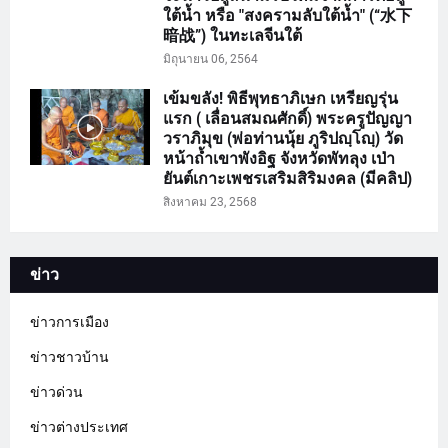
ใต้น้ำ หรือ "สงครามลับใต้น้ำ" (“水下
暗战”) ในทะเลจีนใต้
มิถุนายน 06, 2564
เข้มขลัง! พิธีพุทธาภิเษก เหรียญรุ่น
แรก ( เลื่อนสมณศักดิ์) พระครูปัญญา
วราภิมุข (พ่อท่านนุ้ย ภูริปญฺโญฺ) วัด
หน้าถ้ำเขาพังอิฐ จังหวัดพัทลุง เป่า
ยันต์เกาะเพชรเสริมสิริมงคล (มีคลิป)
สิงหาคม 23, 2568
ข่าว
ข่าวการเมือง
ข่าวชาวบ้าน
ข่าวด่วน
ข่าวต่างประเทศ