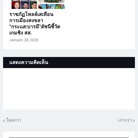
ราชภัฏโพลล์เสเทือน
การเมืองสงขลา
“กระแส:บารมี”ดัชนีชี้วัด
เกมชิง สส.
January 28, 2026
แสดงความคิดเห็น
ใหม่กว่า
เก่ากว่า