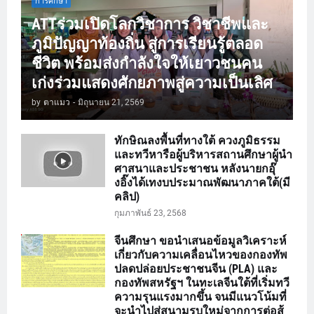
การศึกษา
ATTร่วมเปิดโลกวิชาการ วิชาชีพและ
ภูมิปัญญาท้องถิ่น สู่การเรียนรู้ตลอด
ชีวิต พร้อมส่งกำลังใจให้เยาวชนคน
เก่งร่วมแสดงศักยภาพสู่ความเป็นเลิศ
by
ตาแมว
-
มิถุนายน 21, 2569
ทักษิณลงพื้นที่ทางใต้ ควงภูมิธรรม
และทวีหารือผู้บริหารสถานศึกษาผู้นำ
ศาสนาและประชาชน หลังนายกอุ๊
งอิ๊งได้เทงบประมาณพัฒนาภาคใต้(มี
คลิป)
กุมภาพันธ์ 23, 2568
จีนศึกษา ขอนำเสนอข้อมูลวิเคราะห์
เกี่ยวกับความเคลื่อนไหวของกองทัพ
ปลดปล่อยประชาชนจีน (PLA) และ
กองทัพสหรัฐฯ ในทะเลจีนใต้ที่เริ่มทวี
ความรุนแรงมากขึ้น จนมีแนวโน้มที่
จะนำไปสู่สนามรบใหม่จากการต่อสู้