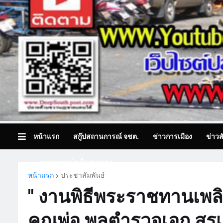
หน้าแรก
สกู๊ปสถานการณ์ จชต.
ข่าวการเมือง
ข่าวส
บทความเล่าเรื่องมุมมอง
หน้าแรก
ประชาสัมพันธ์
" งานพิธีพระราชทานเพล
คุณพ่อ พลตำรวจเอก สุรเ