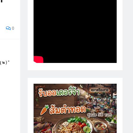
0
๒ ) "