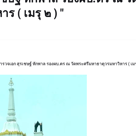
 ( เมรุ ๒ ) "
วจเอก สุรเชษฐ์ หักพาล รองผบ.ตร ณ วัดพระศรีมหาธาตุวรมหาวิหาร ( เมรุ 