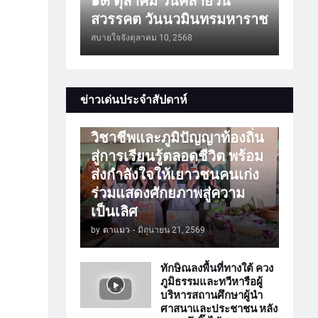
๑๓ ตุลาคม วันคล้ายวัน
สวรรคต วันนวมินทรมหาราช
สบายใจจัง
ตุลาคม 10, 2568
การศึกษา
ข่าวเด่นประจำสัปดาห์
ATTร่วมเปิดโลกวิชาการ
วิชาชีพและภูมิปัญญาท้องถิ่น
สู่การเรียนรู้ตลอดชีวิต พร้อม
ส่งกำลังใจให้เยาวชนคนเก่ง
ร่วมแสดงศักยภาพสู่ความ
เป็นเลิศ
by
ตาแมว
-
มิถุนายน 21, 2569
ทักษิณลงพื้นที่ทางใต้ ควง
ภูมิธรรมและทวีหารือผู้
บริหารสถานศึกษาผู้นำ
ศาสนาและประชาชน หลัง