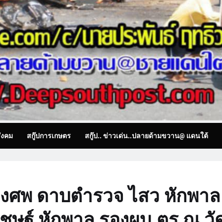
ังคม
สกู๊ปการเกษตร
สกู๊ป.. ข่าวเด่น..ปลายด้ามขวาน@ แดนใต้
ิงศพ ดาบตำรวจ ไสว หักพาล
ชษฐ์ หักพาล รองผบ.ตร ณ วั