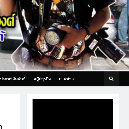
ประชาสัมพันธ์
สกู๊ปธุรกิจ
ภาพข่าว
ด