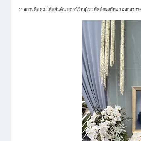
รายการคืนคุณให้แผ่นดิน สถานีวิทยุโทรทัศน์กองทัพบก ออกอากาศทุ