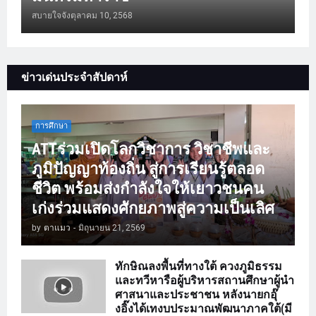
สบายใจจัง
ตุลาคม 10, 2568
ข่าวเด่นประจำสัปดาห์
การศึกษา
ATTร่วมเปิดโลกวิชาการ วิชาชีพและ
ภูมิปัญญาท้องถิ่น สู่การเรียนรู้ตลอด
ชีวิต พร้อมส่งกำลังใจให้เยาวชนคน
เก่งร่วมแสดงศักยภาพสู่ความเป็นเลิศ
by
ตาแมว
-
มิถุนายน 21, 2569
ทักษิณลงพื้นที่ทางใต้ ควงภูมิธรรม
และทวีหารือผู้บริหารสถานศึกษาผู้นำ
ศาสนาและประชาชน หลังนายกอุ๊
งอิ๊งได้เทงบประมาณพัฒนาภาคใต้(มี