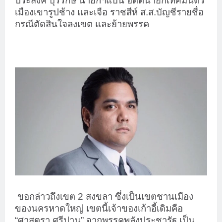
ประสงค์ บุรีรักษ์ นายกฯแบน อดีตนายกเทศมนตรี
เมืองเขารูปช้าง และเจือ ราชสีห์ ส.ส.บัญชีรายชื่อ
กรณีตัดสินใจลงเขต และย้ายพรรค
ขอกล่าวถึงเขต 2 สงขลา ซึ่งเป็นเขตชานเมือง
ของนครหาดใหญ่ เขตนี้เจ้าของเก้าอี้เดิมคือ
“ศาสตรา ศรีปาน” จากพรรคพลังประชารัฐ เป็น