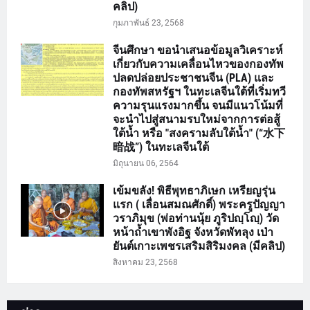
คลิป)
กุมภาพันธ์ 23, 2568
จีนศึกษา ขอนำเสนอข้อมูลวิเคราะห์
เกี่ยวกับความเคลื่อนไหวของกองทัพ
ปลดปล่อยประชาชนจีน (PLA) และ
กองทัพสหรัฐฯ ในทะเลจีนใต้ที่เริ่มทวี
ความรุนแรงมากขึ้น จนมีแนวโน้มที่
จะนำไปสู่สนามรบใหม่จากการต่อสู้
ใต้น้ำ หรือ "สงครามลับใต้น้ำ" (“水下
暗战”) ในทะเลจีนใต้
มิถุนายน 06, 2564
เข้มขลัง! พิธีพุทธาภิเษก เหรียญรุ่น
แรก ( เลื่อนสมณศักดิ์) พระครูปัญญา
วราภิมุข (พ่อท่านนุ้ย ภูริปญฺโญฺ) วัด
หน้าถ้ำเขาพังอิฐ จังหวัดพัทลุง เป่า
ยันต์เกาะเพชรเสริมสิริมงคล (มีคลิป)
สิงหาคม 23, 2568