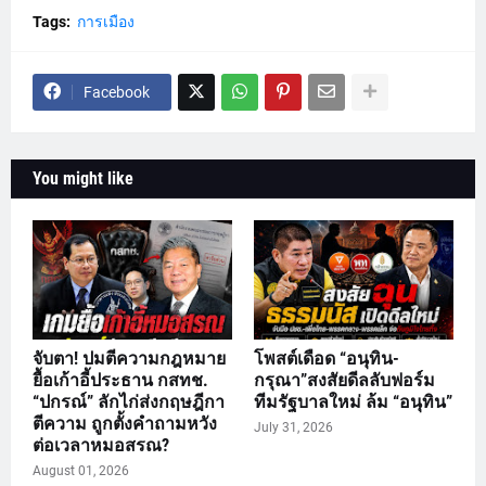
Tags:
การเมือง
Facebook
You might like
จับตา! ปมตีความกฎหมาย
โพสต์เดือด “อนุทิน-
ยื้อเก้าอี้ประธาน กสทช.
กรุณา”สงสัยดีลลับฟอร์ม
“ปกรณ์” ลักไก่ส่งกฤษฎีกา
ทีมรัฐบาลใหม่ ล้ม “อนุทิน”
ตีความ ถูกตั้งคำถามหวัง
July 31, 2026
ต่อเวลาหมอสรณ?
August 01, 2026