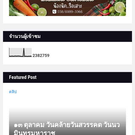
จำนวนผู้เข้าชม
2
3
8
2
7
5
9
Featured Post
คลิป
๑๓ ตุลาคม วันคล้ายวันสวรรคต วันนว
มินทรมหาราช