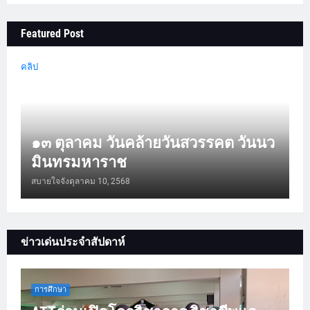
Featured Post
คลิป
๑๓ ตุลาคม วันคล้ายวันสวรรคต วันนว
มินทรมหาราช
สบายใจจัง
ตุลาคม 10, 2568
ข่าวเด่นประจำสัปดาห์
การศึกษา