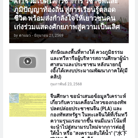
ATTร่วมเปิดโลกวิชาการ วิชาชีพและ
ภูมิปัญญาท้องถิ่น สู่การเรียนรู้ตลอด
ชีวิต พร้อมส่งกำลังใจให้เยาวชนคน
เก่งร่วมแสดงศักยภาพสู่ความเป็นเลิศ
by
ตาแมว
-
มิถุนายน 21, 2569
ทักษิณลงพื้นที่ทางใต้ ควงภูมิธรรม
และทวีหารือผู้บริหารสถานศึกษาผู้นำ
ศาสนาและประชาชน หลังนายกอุ๊
งอิ๊งได้เทงบประมาณพัฒนาภาคใต้(มี
คลิป)
กุมภาพันธ์ 23, 2568
จีนศึกษา ขอนำเสนอข้อมูลวิเคราะห์
เกี่ยวกับความเคลื่อนไหวของกองทัพ
ปลดปล่อยประชาชนจีน (PLA) และ
กองทัพสหรัฐฯ ในทะเลจีนใต้ที่เริ่มทวี
ความรุนแรงมากขึ้น จนมีแนวโน้มที่
จะนำไปสู่สนามรบใหม่จากการต่อสู้
ใต้น้ำ หรือ "สงครามลับใต้น้ำ" (“水下