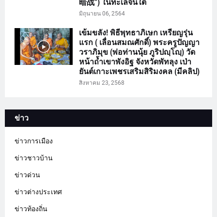
暗战”) ในทะเลจีนใต้
มิถุนายน 06, 2564
เข้มขลัง! พิธีพุทธาภิเษก เหรียญรุ่น
แรก ( เลื่อนสมณศักดิ์) พระครูปัญญา
วราภิมุข (พ่อท่านนุ้ย ภูริปญฺโญฺ) วัด
หน้าถ้ำเขาพังอิฐ จังหวัดพัทลุง เป่า
ยันต์เกาะเพชรเสริมสิริมงคล (มีคลิป)
สิงหาคม 23, 2568
ข่าว
ข่าวการเมือง
ข่าวชาวบ้าน
ข่าวด่วน
ข่าวต่างประเทศ
ข่าวท้องถิ่น