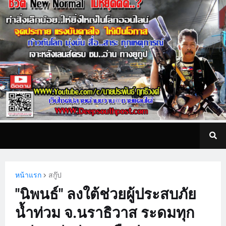
หน้าแรก
สกู๊ป
"นิพนธ์" ลงใต้ช่วยผู้ประสบภัย
น้ำท่วม จ.นราธิวาส ระดมทุก