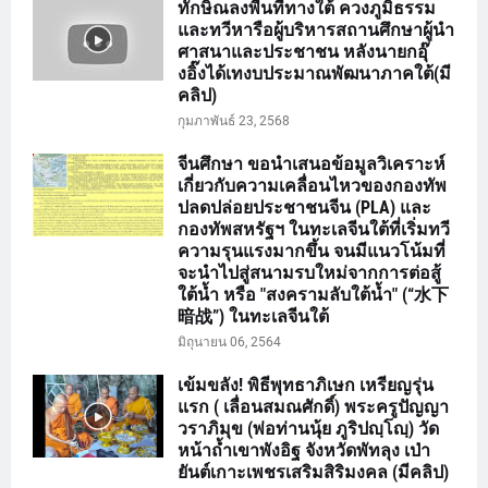
ทักษิณลงพื้นที่ทางใต้ ควงภูมิธรรม
และทวีหารือผู้บริหารสถานศึกษาผู้นำ
ศาสนาและประชาชน หลังนายกอุ๊
งอิ๊งได้เทงบประมาณพัฒนาภาคใต้(มี
คลิป)
กุมภาพันธ์ 23, 2568
จีนศึกษา ขอนำเสนอข้อมูลวิเคราะห์
เกี่ยวกับความเคลื่อนไหวของกองทัพ
ปลดปล่อยประชาชนจีน (PLA) และ
กองทัพสหรัฐฯ ในทะเลจีนใต้ที่เริ่มทวี
ความรุนแรงมากขึ้น จนมีแนวโน้มที่
จะนำไปสู่สนามรบใหม่จากการต่อสู้
ใต้น้ำ หรือ "สงครามลับใต้น้ำ" (“水下
暗战”) ในทะเลจีนใต้
มิถุนายน 06, 2564
เข้มขลัง! พิธีพุทธาภิเษก เหรียญรุ่น
แรก ( เลื่อนสมณศักดิ์) พระครูปัญญา
วราภิมุข (พ่อท่านนุ้ย ภูริปญฺโญฺ) วัด
หน้าถ้ำเขาพังอิฐ จังหวัดพัทลุง เป่า
ยันต์เกาะเพชรเสริมสิริมงคล (มีคลิป)