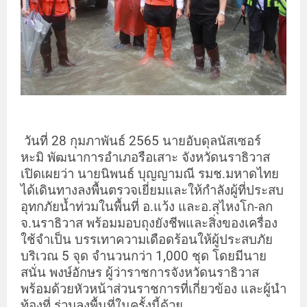
วันที่ 28 กุมภาพันธ์ 2565 นายอับดุลนัสเซอร์
หะมิ พัฒนาการอำเภอรือเสาะ จังหวัดนราธิวาส
เปิดเผยว่า นายนิพนธ์ บุญญามณี รมช.มหาดไทย
ได้เดินทางลงพื้นตรวจเยี่ยมและให้กำลังผู้ที่ประสบ
อุทกภัยน้ำท่วมในพื้นที่ อ.แว้ง และอ.สุไหงโก-ลก
จ.นราธิวาส พร้อมมอบถุงยังชีพและสิ่งของเครื่อง
ใช้จำเป็น บรรเทาความเดือดร้อนให้ผู้ประสบภัย
บริเวณ 5 จุด จำนวนกว่า 1,000 ชุด โดยมีนาย
สนั่น พงษ์อักษร ผู้ว่าราชการจังหวัดนราธิวาส
พร้อมด้วยหัวหน้าส่วนราชการที่เกี่ยวข้อง และผู้นำ
ท้องที่ ร่วมลงพื้นที่ในครั้งนี้ด้วย