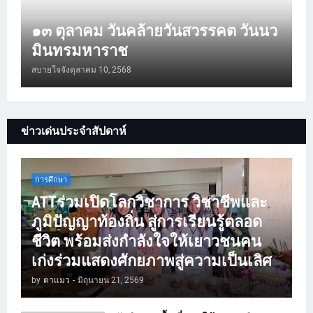
๑๓ ตุลาคม วันคล้ายวันสวรรคต วันนว
มินทรมหาราช
สบายใจจัง
ตุลาคม 10, 2568
ข่าวเด่นประจำสัปดาห์
การศึกษา
ATTร่วมเปิดโลกวิชาการ วิชาชีพและ
ภูมิปัญญาท้องถิ่น สู่การเรียนรู้ตลอด
ชีวิต พร้อมส่งกำลังใจให้เยาวชนคน
เก่งร่วมแสดงศักยภาพสู่ความเป็นเลิศ
by
ตาแมว
-
มิถุนายน 21, 2569