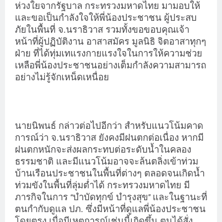
ห่วงใยจากรัฐบาล กระทรวงมหาดไทย มามอบให้
และขอเป็นกำลังใจให้พี่น้องประชาชน ผู้ประสบ
ภัยในพื้นที่ จ.นราธิวาส รวมทั้งขอขอบคุณเจ้า
หน้าที่ผู้ปฏิบัติงาน อาสาสมัคร มูลนิธิ จิตอาสาทุกๆ
ฝ่าย ที่ได้ทุ่มเทแรงกายแรงใจในการให้ความช่วย
เหลือพี่น้องประชาชนอย่างเต็มกำลังความสามารถ
อย่างไม่รู้จักเหน็ดเหนื่อย
นายนิพนธ์ กล่าวต่อไปอีกว่า สำหรับแนวโน้มคาด
การณ์ว่า จ.นราธิวาส ยังคงมีฝนตกต่อเนื่อง หากมี
ฝนตกหนักจะส่งผลกระทบต่อระดับน้ำในคลอง
ธรรมชาติ และมีแนวโน้มอาจจะล้นตลิ่งเข้าท่วม
บ้านเรือนประชาชนในพื้นที่ต่างๆ ตลอดจนเกิดน้ำ
ท่วมขังในพื้นที่ลุ่มต่ำได้ กระทรวงมหาดไทย มี
ภารกิจในการ
บำบัดทุกข์ บำรุงสุข
และในฐานะที่
“
”
ตนกำกับดูแล ปภ. ซึ่งมีหน้าที่ดูแลพี่น้องประชาชน
โดยตรง เมื่อมีเหตุการณ์เช่นนี้เกิดขึ้น ตนได้สั่ง