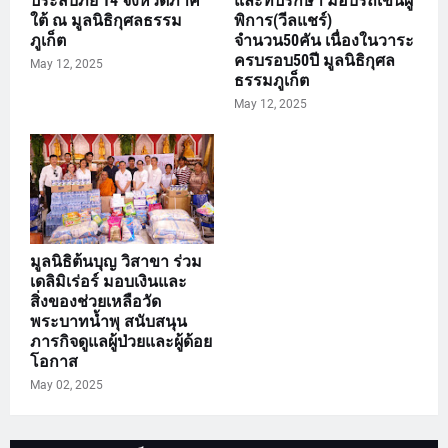
ประสบภัย 14 จังหวัดภาค
และที่ปรึกษา มอบรถเข็นผู้
ใต้ ณ มูลนิธิกุศลธรรม
พิการ(วีลแชร์)
ภูเก็ต
จำนวน50คัน เนื่องในวาระ
ครบรอบ50ปี มูลนิธิกุศล
May 12, 2025
ธรรมภูเก็ต
May 12, 2025
มูลนิธิต้นบุญ วิสาขา ร่วม
เดลิมิเร่อร์ มอบเงินและ
สิ่งของช่วยเหลือวัด
พระบาทน้ำพุ สนับสนุน
ภารกิจดูแลผู้ป่วยและผู้ด้อย
โอกาส
May 02, 2025