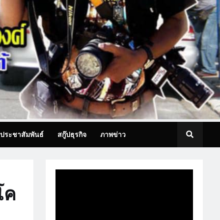
ประชาสัมพันธ์
สกู๊ปธุรกิจ
ภาพข่าว
โค