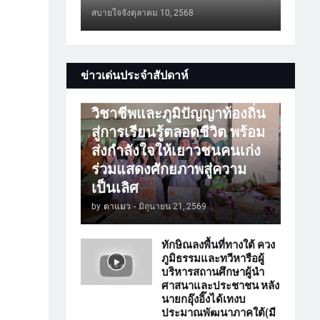
สบายใจจัง
ตุลาคม 10, 2568
การศึกษา
ข่าวเด่นประจำสัปดาห์
ATTร่วมเปิดโลกวิชาการ
วิชาชีพและภูมิปัญญาท้องถิ่น
สู่การเรียนรู้ตลอดชีวิต พร้อม
ส่งกำลังใจให้เยาวชนคนเก่ง
ร่วมแสดงศักยภาพสู่ความ
เป็นเลิศ
by
ตาแมว
-
มิถุนายน 21, 2569
ทักษิณลงพื้นที่ทางใต้ ควง
ภูมิธรรมและทวีหารือผู้
บริหารสถานศึกษาผู้นำ
ศาสนาและประชาชน หลัง
นายกอุ๊งอิ๊งได้เทงบ
ประมาณพัฒนาภาคใต้(มี