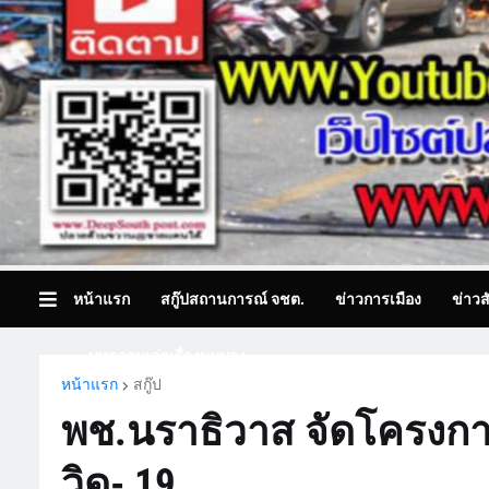
หน้าแรก
สกู๊ปสถานการณ์ จชต.
ข่าวการเมือง
ข่าวส
บทความเล่าเรื่องมุมมอง
หน้าแรก
สกู๊ป
พช.นราธิวาส จัดโครงกา
วิด- 19