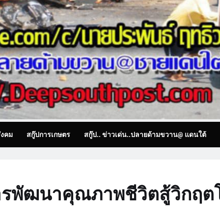
ังคม
สกู๊ปการเกษตร
สกู๊ป.. ข่าวเด่น..ปลายด้ามขวาน@ แดนใต้
รพัฒนาคุณภาพชีวิตสู้วิกฤต