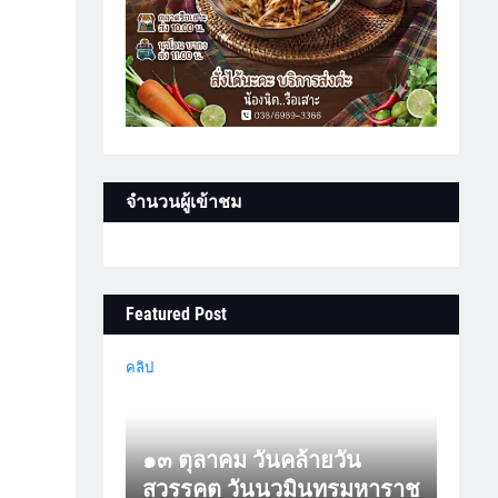
จำนวนผู้เข้าชม
Featured Post
คลิป
๑๓ ตุลาคม วันคล้ายวัน
สวรรคต วันนวมินทรมหาราช