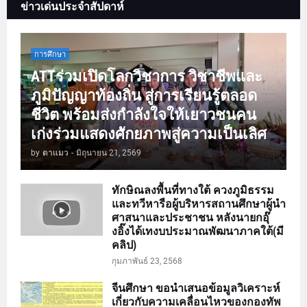
ข่าวเด่นประจำสัปดาห์
การศึกษา
ATTร่วมเปิดโลกวิชาการ วิชาชีพและ
ภูมิปัญญาท้องถิ่น สู่การเรียนรู้ตลอด
ชีวิต พร้อมส่งกำลังใจให้เยาวชนคน
เก่งร่วมแสดงศักยภาพสู่ความเป็นเลิศ
by
ตาแมว
-
มิถุนายน 21, 2569
ทักษิณลงพื้นที่ทางใต้ ควงภูมิธรรม
และทวีหารือผู้บริหารสถานศึกษาผู้นำ
ศาสนาและประชาชน หลังนายกอุ๊
งอิ๊งได้เทงบประมาณพัฒนาภาคใต้(มี
คลิป)
กุมภาพันธ์ 23, 2568
จีนศึกษา ขอนำเสนอข้อมูลวิเคราะห์
เกี่ยวกับความเคลื่อนไหวของกองทัพ