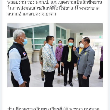
พลอยงาม รอง ผกก.ป. สภ.เบตงร่วมเป็นสักขีพยาน
ในการส่งมอบเวชภัณฑ์ที่ไม่ใช่ยาแก่โรงพยาบาล
สนามอำเภอเบตง จ.ยะลา
ส่วนที่อาคารเฉลิมพระเกียรติ 80 พรรษา เทศบาล