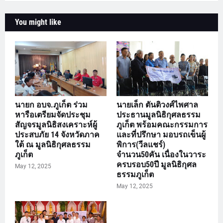
You might like
นายก อบจ.ภูเก็ต ร่วม
นายเล็ก ตันติวงศ์ไพศาล
หารือเตรียมจัดประชุม
ประธานมูลนิธิกุศลธรรม
สัญจรมูลนิธิสงเคราะห์ผู้
ภูเก็ต พร้อมคณะกรรมการ
ประสบภัย 14 จังหวัดภาค
และที่ปรึกษา มอบรถเข็นผู้
ใต้ ณ มูลนิธิกุศลธรรม
พิการ(วีลแชร์)
ภูเก็ต
จำนวน50คัน เนื่องในวาระ
ครบรอบ50ปี มูลนิธิกุศล
May 12, 2025
ธรรมภูเก็ต
May 12, 2025