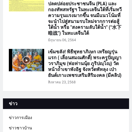
ปลดปล่อยประชาชนจีน (PLA) และ
กองทัพสหรัฐฯ ในทะเลจีนใต้ที่เริ่มทวี
ความรุนแรงมากขึ้น จนมีแนวโน้มที่
จะนำไปสู่สนามรบใหม่จากการต่อสู้
ใต้น้ำ หรือ "สงครามลับใต้น้ำ" (“水下
暗战”) ในทะเลจีนใต้
มิถุนายน 06, 2564
เข้มขลัง! พิธีพุทธาภิเษก เหรียญรุ่น
แรก ( เลื่อนสมณศักดิ์) พระครูปัญญา
วราภิมุข (พ่อท่านนุ้ย ภูริปญฺโญฺ) วัด
หน้าถ้ำเขาพังอิฐ จังหวัดพัทลุง เป่า
ยันต์เกาะเพชรเสริมสิริมงคล (มีคลิป)
สิงหาคม 23, 2568
ข่าว
ข่าวการเมือง
ข่าวชาวบ้าน