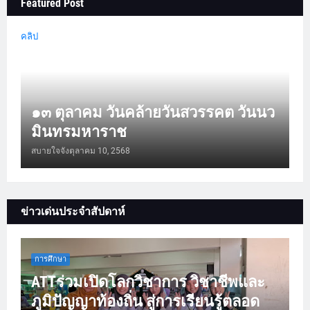
Featured Post
คลิป
๑๓ ตุลาคม วันคล้ายวันสวรรคต วันนว
มินทรมหาราช
สบายใจจัง
ตุลาคม 10, 2568
ข่าวเด่นประจำสัปดาห์
การศึกษา
ATTร่วมเปิดโลกวิชาการ วิชาชีพและ
ภูมิปัญญาท้องถิ่น สู่การเรียนรู้ตลอด