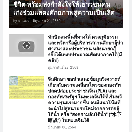
ชีวิต พร้อมส่งกำลังใจให้เยาวชนคน
เก่งร่วมแสดงศักยภาพสู่ความเป็นเลิศ
by
ตาแมว
-
มิถุนายน 21, 2569
ทักษิณลงพื้นที่ทางใต้ ควงภูมิธรรม
และทวีหารือผู้บริหารสถานศึกษาผู้นำ
ศาสนาและประชาชน หลังนายกอุ๊
งอิ๊งได้เทงบประมาณพัฒนาภาคใต้(มี
คลิป)
กุมภาพันธ์ 23, 2568
จีนศึกษา ขอนำเสนอข้อมูลวิเคราะห์
เกี่ยวกับความเคลื่อนไหวของกองทัพ
ปลดปล่อยประชาชนจีน (PLA) และ
กองทัพสหรัฐฯ ในทะเลจีนใต้ที่เริ่มทวี
ความรุนแรงมากขึ้น จนมีแนวโน้มที่
จะนำไปสู่สนามรบใหม่จากการต่อสู้
ใต้น้ำ หรือ "สงครามลับใต้น้ำ" (“水下
暗战”) ในทะเลจีนใต้
มิถุนายน 06, 2564