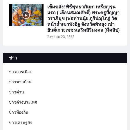
เข้มขลัง! พิธีพุทธาภิเษก เหรียญรุ่น
แรก ( เลื่อนสมณศักดิ์) พระครูปัญญา
วราภิมุข (พ่อท่านนุ้ย ภูริปญฺโญฺ) วัด
หน้าถ้ำเขาพังอิฐ จังหวัดพัทลุง เป่า
ยันต์เกาะเพชรเสริมสิริมงคล (มีคลิป)
สิงหาคม 23, 2568
ข่าว
ข่าวการเมือง
ข่าวชาวบ้าน
ข่าวด่วน
ข่าวต่างประเทศ
ข่าวท้องถิ่น
ข่าวเศรษฐกิจ