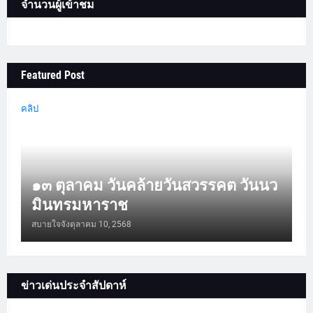
จำนวนผู้เข้าชม
Featured Post
คลิป
๑๓ ตุลาคม วันคล้ายวันสวรรคต วันนว
มินทรมหาราช
สบายใจจัง
ตุลาคม 10, 2568
ข่าวเด่นประจำสัปดาห์