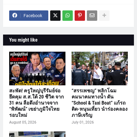
Facebook
You might like
สะพัด! ครูใหญ่บุรีรัมย์จ่อ
“สรรเพชญ” พลิกโฉม
ยึดคุม ส.ส.ใต้ 20 ชีวิต จาก
คมนาคมทางน้ำ ดัน
31 คน ลือดึงอำนาจจาก
“School & Taxi Boat” แก้รถ
“พิพัฒน์” เขย่าภูมิใจไทย
ติด-หนุนเที่ยว นำร่องคลอง
รอบใหม่
ภาษีเจริญ
August 05, 2026
July 01, 2026