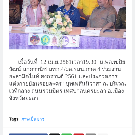
เมื่อวันที่ 12 เม.ย.2561เวลา
19.30 น.พล.ท.ปิย
วัฒน์ นาควานิช มทภ.4/ผอ.รมน.ภาค 4 ร่วมงาน
ยะลามิดไนท์ สงกรานต์ 2561 และประกวดการ
แต่งกายย้อนรอยละคร "บุพเพสันนิวาส" ณ บริเวณ
เวทีกลาง ถนนรวมมิตร เทศบาลนครยะลา อ.เมือง
จังหวัดยะลา
Tags:
ภาพเป็นข่าว