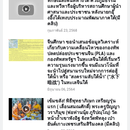
ทักษิณลงพื้นที่ทางใต้ ควงภูมิธรรม
และทวีหารือผู้บริหารสถานศึกษาผู้นำ
ศาสนาและประชาชน หลังนายกอุ๊
งอิ๊งได้เทงบประมาณพัฒนาภาคใต้(มี
คลิป)
กุมภาพันธ์ 23, 2568
จีนศึกษา ขอนำเสนอข้อมูลวิเคราะห์
เกี่ยวกับความเคลื่อนไหวของกองทัพ
ปลดปล่อยประชาชนจีน (PLA) และ
กองทัพสหรัฐฯ ในทะเลจีนใต้ที่เริ่มทวี
ความรุนแรงมากขึ้น จนมีแนวโน้มที่
จะนำไปสู่สนามรบใหม่จากการต่อสู้
ใต้น้ำ หรือ "สงครามลับใต้น้ำ" (“水下
暗战”) ในทะเลจีนใต้
มิถุนายน 06, 2564
เข้มขลัง! พิธีพุทธาภิเษก เหรียญรุ่น
แรก ( เลื่อนสมณศักดิ์) พระครูปัญญา
วราภิมุข (พ่อท่านนุ้ย ภูริปญฺโญฺ) วัด
หน้าถ้ำเขาพังอิฐ จังหวัดพัทลุง เป่า
ยันต์เกาะเพชรเสริมสิริมงคล (มีคลิป)