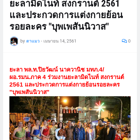
ยะลามิดไนท์ สงกรานต์ 2561
และประกวดการแต่งกายย้อน
รอยละคร "บุพเพสันนิวาส"
by
ตาแมว
-
เมษายน 14, 2561
0
ยะลา พล.ท.ปิยวัฒน์ นาควานิช มทภ.4/
ผอ.รมน.ภาค 4 ร่วมงานยะลามิดไนท์ สงกรานต์
2561 และประกวดการแต่งกายย้อนรอยละคร
"บุพเพสันนิวาส"