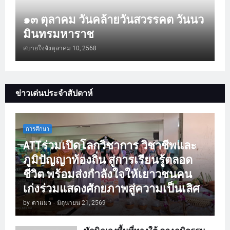
๑๓ ตุลาคม วันคล้ายวันสวรรคต วันนว
มินทรมหาราช
สบายใจจัง
ตุลาคม 10, 2568
ข่าวเด่นประจำสัปดาห์
การศึกษา
ATTร่วมเปิดโลกวิชาการ วิชาชีพและ
ภูมิปัญญาท้องถิ่น สู่การเรียนรู้ตลอด
ชีวิต พร้อมส่งกำลังใจให้เยาวชนคน
เก่งร่วมแสดงศักยภาพสู่ความเป็นเลิศ
by
ตาแมว
-
มิถุนายน 21, 2569