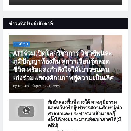
ข่าวเด่นประจำสัปดาห์
การศึกษา
ATTร่วมเปิดโลกวิชาการ วิชาชีพและ
ภูมิปัญญาท้องถิ่น สู่การเรียนรู้ตลอด
ชีวิต พร้อมส่งกำลังใจให้เยาวชนคน
เก่งร่วมแสดงศักยภาพสู่ความเป็นเลิศ
by
ตาแมว
-
มิถุนายน 21, 2569
ทักษิณลงพื้นที่ทางใต้ ควงภูมิธรรม
และทวีหารือผู้บริหารสถานศึกษาผู้นำ
ศาสนาและประชาชน หลังนายกอุ๊
งอิ๊งได้เทงบประมาณพัฒนาภาคใต้(มี
คลิป)