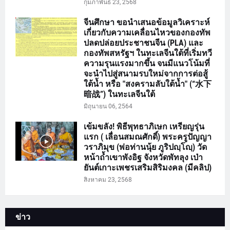
กุมภาพันธ์ 23, 2568
จีนศึกษา ขอนำเสนอข้อมูลวิเคราะห์
เกี่ยวกับความเคลื่อนไหวของกองทัพ
ปลดปล่อยประชาชนจีน (PLA) และ
กองทัพสหรัฐฯ ในทะเลจีนใต้ที่เริ่มทวี
ความรุนแรงมากขึ้น จนมีแนวโน้มที่
จะนำไปสู่สนามรบใหม่จากการต่อสู้
ใต้น้ำ หรือ "สงครามลับใต้น้ำ" (“水下
暗战”) ในทะเลจีนใต้
มิถุนายน 06, 2564
เข้มขลัง! พิธีพุทธาภิเษก เหรียญรุ่น
แรก ( เลื่อนสมณศักดิ์) พระครูปัญญา
วราภิมุข (พ่อท่านนุ้ย ภูริปญฺโญฺ) วัด
หน้าถ้ำเขาพังอิฐ จังหวัดพัทลุง เป่า
ยันต์เกาะเพชรเสริมสิริมงคล (มีคลิป)
สิงหาคม 23, 2568
ข่าว