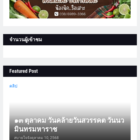
จำนวนผู้เข้าชม
Featured Post
คลิป
๑๓ ตุลาคม วันคล้ายวันสวรรคต วันนว
มินทรมหาราช
สบายใจจัง
ตุลาคม 10, 2568