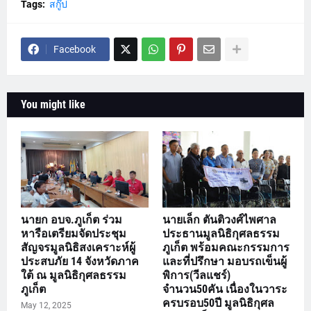
Tags:
สกู๊ป
Facebook
You might like
นายก อบจ.ภูเก็ต ร่วม
นายเล็ก ตันติวงศ์ไพศาล
หารือเตรียมจัดประชุม
ประธานมูลนิธิกุศลธรรม
สัญจรมูลนิธิสงเคราะห์ผู้
ภูเก็ต พร้อมคณะกรรมการ
ประสบภัย 14 จังหวัดภาค
และที่ปรึกษา มอบรถเข็นผู้
ใต้ ณ มูลนิธิกุศลธรรม
พิการ(วีลแชร์)
ภูเก็ต
จำนวน50คัน เนื่องในวาระ
ครบรอบ50ปี มูลนิธิกุศล
May 12, 2025