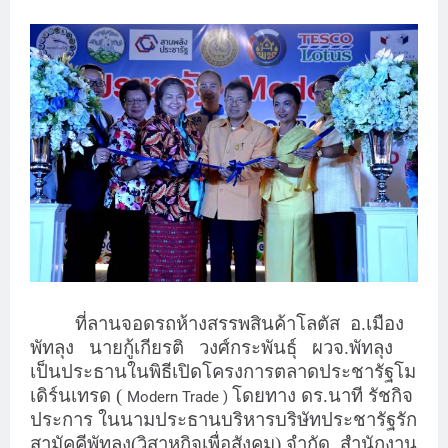
ที่ลานจอดรถห้างสรรพสินค้าโลตัส
อ.เมือง
พัทลุง
นายกู้เกียรติ
วงศ์กระพันธุ์
ผวจ.พัทลุง
เป็นประธานในพิธีเปิดโครงการตลาดประชารัฐโม
เดิร์นเทรด (
โดยทาง ดร.นาที รัชกิจ
Modern Trade )
ประการ ในนามประธานบริหารบริษัทประชารัฐรัก
สามัคคีพัทลุง(วิสาหกิจเพื่อสังคม) จำกัด
สำนักงาน