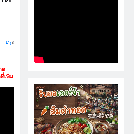
0
บาด
่เพิ่ม