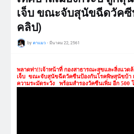
เจ็บ ขณะจับสุนัขฉีดวัคซ
คลิป)
by
ตาแมว
-
มีนาคม 22, 2561
พลาดท่า!!เจ้าหน้าที่ กองสาธารณะสุขและสิ่งแวดล้อ
เจ็บ
ขณะจับสุนัขฉีดวัคซีนป้องกันโรคพิษสุนัขบ้า เ
ความระมัดระวัง
พร้อมสำรองวัคซีนเพิ่ม อีก 500 