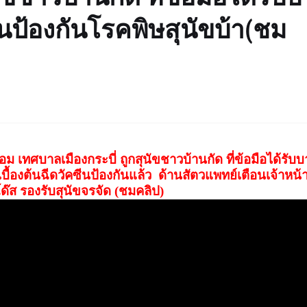
ีนป้องกันโรคพิษสุนัขบ้า(ชม
ม เทศบาลเมืองกระบี่ ถูกสุนัขชาวบ้านกัด ที่ข้อมือได้รับ
บื้องต้นฉีดวัคซีนป้องกันแล้ว
ด้านสัตวแพทย์เตือนเจ้าหน้าที
โด๊ส รองรับสุนัขจรจัด (ชมคลิป)