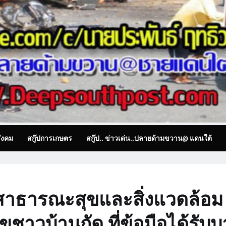
ังคม
สกู๊ปการเกษตร
สกู๊ป.. ข่าวเด่น..ปลายด้ามขวาน@ แดนใต้
องสาธารณะสุขและสิ่งแวดล้อม
ัขชาวบ้านกัด ที่ข้อมือได้รับ