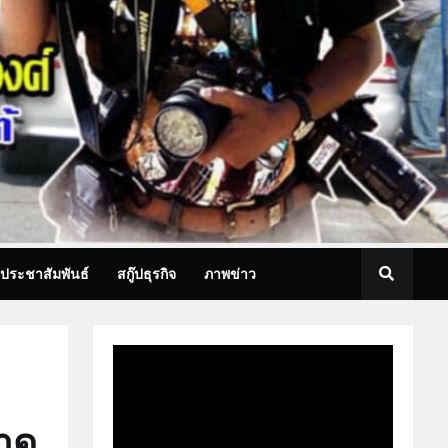
ประชาสัมพันธ์
สกู๊ปธุรกิจ
ภาพข่าว
บาด