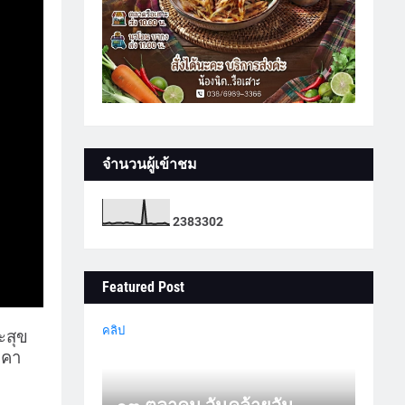
จำนวนผู้เข้าชม
2
3
8
3
3
0
2
Featured Post
คลิป
ะสุข
งคา