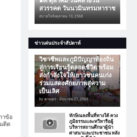
๑๓ ตุลาคม วันคล้ายวัน
สวรรคต วันนวมินทรมหาราช
สบายใจจัง
ตุลาคม 10, 2568
การศึกษา
ข่าวเด่นประจำสัปดาห์
ATTร่วมเปิดโลกวิชาการ
วิชาชีพและภูมิปัญญาท้องถิ่น
สู่การเรียนรู้ตลอดชีวิต พร้อม
ส่งกำลังใจให้เยาวชนคนเก่ง
ร่วมแสดงศักยภาพสู่ความ
เป็นเลิศ
by
ตาแมว
-
มิถุนายน 21, 2569
ทักษิณลงพื้นที่ทางใต้ ควง
ิกาข้อ
ภูมิธรรมและทวีหารือผู้
ันติด
บริหารสถานศึกษาผู้นำ
ศาสนาและประชาชน หลัง