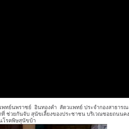
ตวแพทย์นพราชย์
อินทองคำ
สัตวแพทย์ ประจำกองสาธารณ
้าที่ ช่วยกันจับ สุนัขเลี้ยงของประชาชน บริเวณซอยถนนค
ันโรคพิษสุนัขบ้า