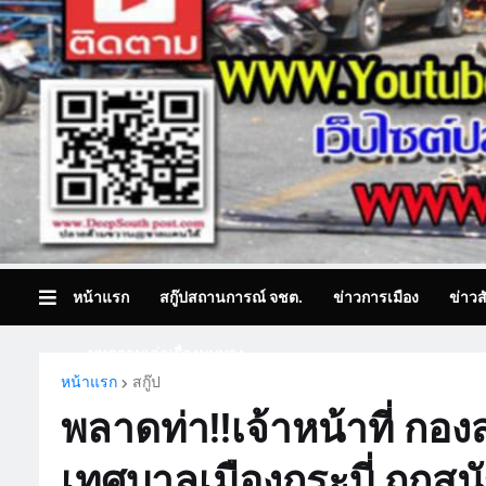
หน้าแรก
สกู๊ปสถานการณ์ จชต.
ข่าวการเมือง
ข่าวส
บทความเล่าเรื่องมุมมอง
หน้าแรก
สกู๊ป
พลาดท่า!!เจ้าหน้าที่ ก
เทศบาลเมืองกระบี่ ถูกสุน