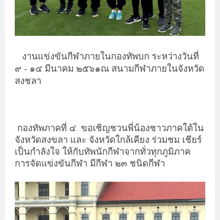
งานแข่งขันกีฬาภายในกองทัพบก ระหว่างวันที่
๙ - ๑๔ มีนาคม ๒๕๖๑
ณ สนามกีฬาภายในจังหวัด
สงชลา
กองทัพภาคที่ ๔ ขอเชิญชวนพี่น้องชาวภาคใต้ใน
จังหวัดสงขลา และ จังหวัดใกล้เคียง ร่วมชม เชียร์
เป็นกำลังใจ ให้กับทัพนักกีฬาจากทั่วทุกภูมิภาค
การจัดแข่งขันกีฬา มีกีฬา ๒๓ ชนิดกีฬา