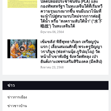
ปลดปล่อยประชาชนจีน (PLA) และ
กองทัพสหรัฐฯ ในทะเลจีนใต้ที่เริ่มทวี
ความรุนแรงมากขึ้น จนมีแนวโน้มที่
จะนำไปสู่สนามรบใหม่จากการต่อสู้
ใต้น้ำ หรือ "สงครามลับใต้น้ำ" (“水下
暗战”) ในทะเลจีนใต้
มิถุนายน 06, 2564
เข้มขลัง! พิธีพุทธาภิเษก เหรียญรุ่น
แรก ( เลื่อนสมณศักดิ์) พระครูปัญญา
วราภิมุข (พ่อท่านนุ้ย ภูริปญฺโญฺ) วัด
หน้าถ้ำเขาพังอิฐ จังหวัดพัทลุง เป่า
ยันต์เกาะเพชรเสริมสิริมงคล (มีคลิป)
สิงหาคม 23, 2568
ข่าว
ข่าวการเมือง
ข่าวชาวบ้าน