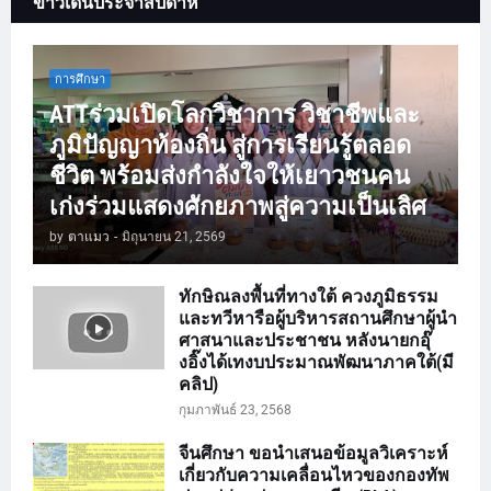
ข่าวเด่นประจำสัปดาห์
การศึกษา
ATTร่วมเปิดโลกวิชาการ วิชาชีพและ
ภูมิปัญญาท้องถิ่น สู่การเรียนรู้ตลอด
ชีวิต พร้อมส่งกำลังใจให้เยาวชนคน
เก่งร่วมแสดงศักยภาพสู่ความเป็นเลิศ
by
ตาแมว
-
มิถุนายน 21, 2569
ทักษิณลงพื้นที่ทางใต้ ควงภูมิธรรม
และทวีหารือผู้บริหารสถานศึกษาผู้นำ
ศาสนาและประชาชน หลังนายกอุ๊
งอิ๊งได้เทงบประมาณพัฒนาภาคใต้(มี
คลิป)
กุมภาพันธ์ 23, 2568
จีนศึกษา ขอนำเสนอข้อมูลวิเคราะห์
เกี่ยวกับความเคลื่อนไหวของกองทัพ