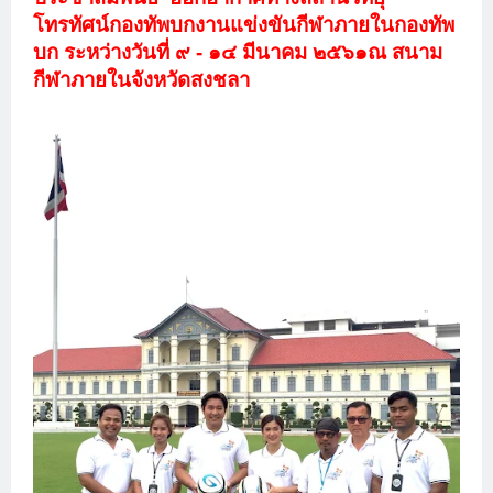
โทรทัศน์กองทัพบก
งานแข่งขันกีฬาภายในกองทัพ
บก ระหว่างวันที่ ๙ - ๑๔ มีนาคม ๒๕๖๑
ณ สนาม
กีฬาภายในจังหวัดสงชลา