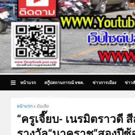
หน้าแรก
สกู๊ปสถานการณ์ จชต.
ข่าวการเมือง
ข่าวส
บทความเล่าเรื่องมุมมอง
หน้าแรก
บันเทิง
“ครูเจี๊ยบ- เนรมิตราวดี สีส
รางวัล“นาคราช”สองปีซ้