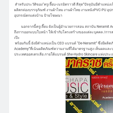
สำหรับประวัติของ“ครูเจี๊ยบ-เนรมิตราวดี สีสุด”ปัจจุบันมีตำแหน่ง
ผลิตกล่องบรรจุภัณฑ์ งานผ้าไหม งานผ้าไทย งานหนังPVC-PU อุ
อุปกรณ์ตกแต่งบ้าน ป้ายโฆษณา
นอกจากนี้ครูเจี๊ยบ ยังเป็นผู้อำนวยการสอน สถาบัน Neramit
ถึงการออกแบบใบหน้า ให้เข้ากับโครงสร้างของแต่ละบุคคล /กา
เป๊ะ
พร้อมกันนี้ ยังมีตำแหน่งเป็น CEO แบรนด์ “De-Neramit” ซึ่งมีผล
Academy”ที่เน้นผลิตภัณฑ์ความงามที่ได้มาตรฐานสูง เห็นผลและป
ประเทศออสเตรเลีย ภายใต้แบรนด์ She-Hydro Skincare แห่งประ