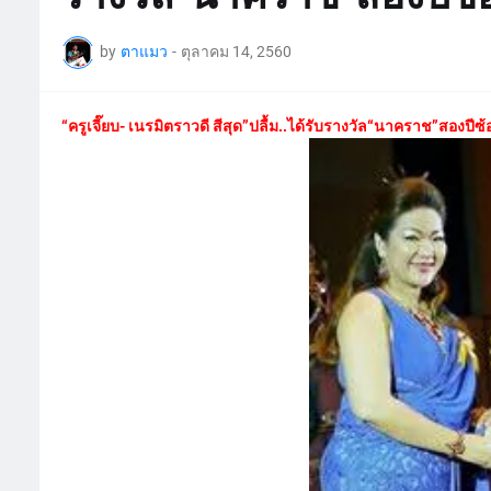
by
ตาแมว
-
ตุลาคม 14, 2560
“ครูเจี๊ยบ- เนรมิตราวดี สีสุด”ปลื้ม..ได้รับรางวัล“นาคราช”สองปีซ