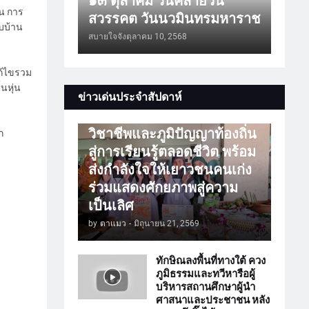
๑๓ ตุลาคม วันคล้ายวัน
่น การ
สวรรคต วันนวมินทรมหาราช
บบบ้าน
สบายใจจัง
ตุลาคม 10, 2568
ก้ไขรวม
นหุ่น
การศึกษา
ข่าวเด่นประจำสัปดาห์
ATTร่วมเปิดโลกวิชาการ
วิชาชีพและภูมิปัญญาท้องถิ่น
ก
สู่การเรียนรู้ตลอดชีวิต พร้อม
ส่งกำลังใจให้เยาวชนคนเก่ง
ร่วมแสดงศักยภาพสู่ความ
เป็นเลิศ
by
ตาแมว
-
มิถุนายน 21, 2569
ทักษิณลงพื้นที่ทางใต้ ควง
ภูมิธรรมและทวีหารือผู้
บริหารสถานศึกษาผู้นำ
ศาสนาและประชาชน หลัง