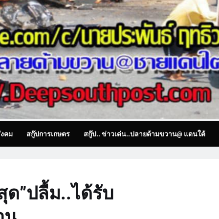
ังคม
สกู๊ปการเกษตร
สกู๊ป.. ข่าวเด่น..ปลายด้ามขวาน@ แดนใต้
ุด”ปลื้ม..ได้รับ
อน