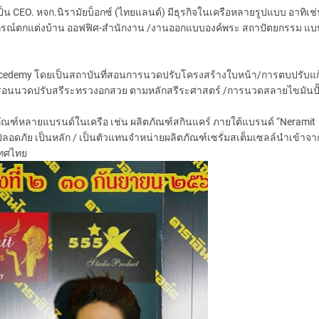
เป็น CEO. หจก.นิรามัยบ็อกซ์ (ไทยแลนด์) มีธุรกิจในเครือหลายรูปแบบ อาทิเช
ปกรณ์ตกแต่งบ้าน ออฟฟิศ-สำนักงาน /งานออกแบบองค์พระ สถาปัตยกรรม แ
 Acedemy โดยเป็นสถาบันที่สอนการนวดปรับโครงสร้างใบหน้า/การตบปรับแ
รสอนนวดปรับสรีระทรวงอกสวย ตามหลักสรีระศาสตร์ /การนวดสลายไขมันปั้
ิตภัณฑ์หลายแบรนด์ในเครือ เช่น ผลิตภัณฑ์สกินแคร์ ภายใต้แบรนด์ “Neramit
ลอดภัย เป็นหลัก / เป็นตัวแทนจำหน่ายผลิตภัณฑ์เซรั่มสเต็มเซลล์นำเข้าจา
เทศไทย