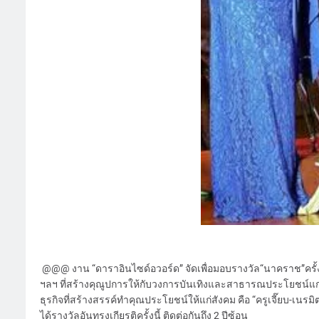
@@@ งาน “ดาราอินไซด์อวอร์ด” จัดเพื่อมอบรางวัล“นาคราช”ครั้งที่
ฯลฯ ที่สร้างคุณูปการให้กับวงการบันเทิงและสาธารณประโยชน์แก่สัง
ธุรกิจที่สร้างสรรค์ทำคุณประโยชน์ให้แก่สังคม คือ “ครูเจี๊ยบ-เนรมิ
ได้รางวัลอันทรงเกียรติครั้งนี้ ติดต่อกันถึง 2 ปีซ้อน