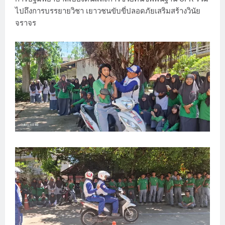
ไปถึงการบรรยายวิชา เยาวชนขับขี่ปลอดภัยเสริมสร้างวินัย
จราจร