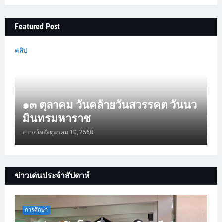
Featured Post
คลิป
๑๓ ตุลาคม วันคล้ายวันสวรรคต วันนว
มินทรมหาราช
สบายใจจัง
ตุลาคม 10, 2568
ข่าวเด่นประจำสัปดาห์
การศึกษา