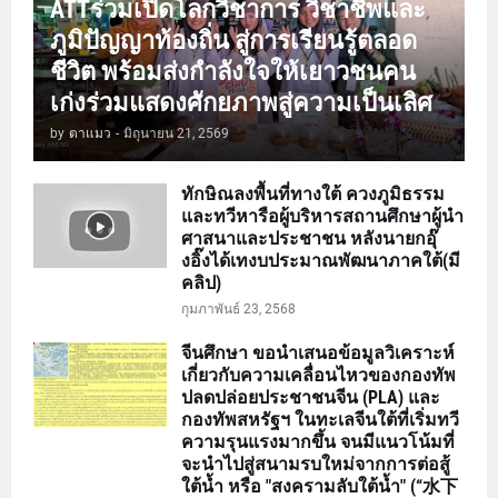
ATTร่วมเปิดโลกวิชาการ วิชาชีพและ
ภูมิปัญญาท้องถิ่น สู่การเรียนรู้ตลอด
ชีวิต พร้อมส่งกำลังใจให้เยาวชนคน
เก่งร่วมแสดงศักยภาพสู่ความเป็นเลิศ
by
ตาแมว
-
มิถุนายน 21, 2569
ทักษิณลงพื้นที่ทางใต้ ควงภูมิธรรม
และทวีหารือผู้บริหารสถานศึกษาผู้นำ
ศาสนาและประชาชน หลังนายกอุ๊
งอิ๊งได้เทงบประมาณพัฒนาภาคใต้(มี
คลิป)
กุมภาพันธ์ 23, 2568
จีนศึกษา ขอนำเสนอข้อมูลวิเคราะห์
เกี่ยวกับความเคลื่อนไหวของกองทัพ
ปลดปล่อยประชาชนจีน (PLA) และ
กองทัพสหรัฐฯ ในทะเลจีนใต้ที่เริ่มทวี
ความรุนแรงมากขึ้น จนมีแนวโน้มที่
จะนำไปสู่สนามรบใหม่จากการต่อสู้
ใต้น้ำ หรือ "สงครามลับใต้น้ำ" (“水下