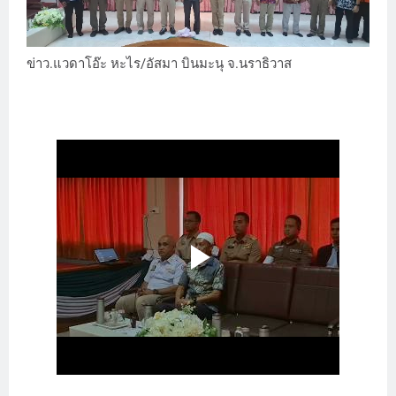
ข่าว.แวดาโอ๊ะ หะไร/อัสมา บินมะนุ จ.นราธิวาส