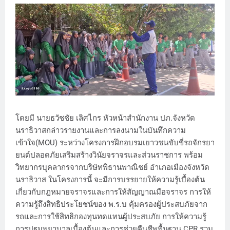
โดยมี นายธวัชชัย เลิศไกร หัวหน้าสำนักงาน ปภ.จังหวัด
นราธิวาสกล่าวรายงานและการลงนามในบันทึกความ
เข้าใจ(MOU) ระหว่างโครงการฝึกอบรมเยาวชนขับขี่รถจักรยา
ยนต์ปลอดภัยเสริมสร้างวินัยจราจรและส่วนราชการ พร้อม
วิทยากรบุคลากรจากบริษัทพิธานพาณิชย์ อำเภอเมืองจังหวัด
นราธิวาส ในโครงการนี้ จะมีการบรรยายให้ความรู้เบื้องต้น
เกี่ยวกับกฎหมายจราจรและการให้สัญญาณมือจราจร การให้
ความรู้ถึงสิทธิประโยชน์ของ พ.ร.บ คุ้มครองผู้ประสบภัยจาก
รถและการใช้สิทธิกองทุนทดแทนผู้ประสบภัย การให้ความรู้
การปฐมพยาบาลเบื้องต้นและการช่วยคืนชีพพื้นฐาน CPR รวม