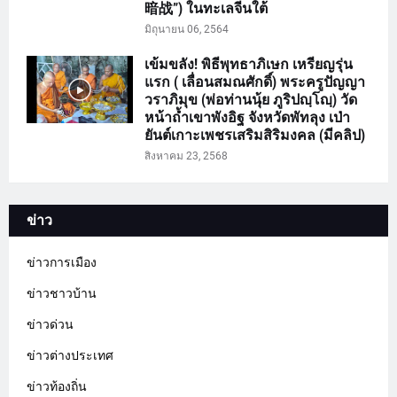
暗战”) ในทะเลจีนใต้
มิถุนายน 06, 2564
เข้มขลัง! พิธีพุทธาภิเษก เหรียญรุ่น
แรก ( เลื่อนสมณศักดิ์) พระครูปัญญา
วราภิมุข (พ่อท่านนุ้ย ภูริปญฺโญฺ) วัด
หน้าถ้ำเขาพังอิฐ จังหวัดพัทลุง เป่า
ยันต์เกาะเพชรเสริมสิริมงคล (มีคลิป)
สิงหาคม 23, 2568
ข่าว
ข่าวการเมือง
ข่าวชาวบ้าน
ข่าวด่วน
ข่าวต่างประเทศ
ข่าวท้องถิ่น