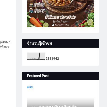
กุลทองฯ
จำนวนผู้เข้าชม
พึ่งพา
2
3
8
1
9
4
2
Featured Post
คลิป