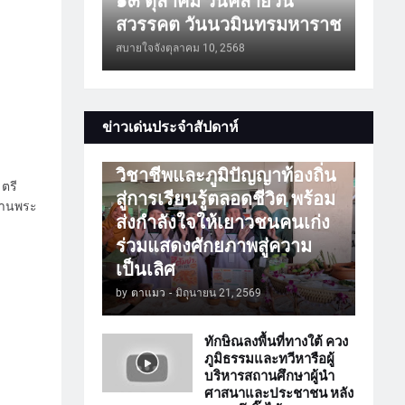
๑๓ ตุลาคม วันคล้ายวัน
สวรรคต วันนวมินทรมหาราช
สบายใจจัง
ตุลาคม 10, 2568
การศึกษา
ข่าวเด่นประจำสัปดาห์
ATTร่วมเปิดโลกวิชาการ
วิชาชีพและภูมิปัญญาท้องถิ่น
ตรี
สู่การเรียนรู้ตลอดชีวิต พร้อม
สานพระ
ส่งกำลังใจให้เยาวชนคนเก่ง
ร่วมแสดงศักยภาพสู่ความ
เป็นเลิศ
by
ตาแมว
-
มิถุนายน 21, 2569
ทักษิณลงพื้นที่ทางใต้ ควง
ภูมิธรรมและทวีหารือผู้
บริหารสถานศึกษาผู้นำ
ศาสนาและประชาชน หลัง