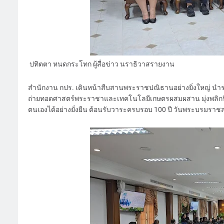
ปทิตตา หนดกระโทก ผู้สื่อข่าว นราธิวาสรายงาน
สำนักงาน กปร. เดินหน้าสืบสานพระราชปณิธานอย่างยิ่งใหญ่ นำร่
ถ่ายทอดศาสตร์พระราชาและเทคโนโลยีเกษตรผสมผสาน มุ่งพลิกฟื้นผื
ตนเองได้อย่างยั่งยืน ต้อนรับวาระครบรอบ 100 ปี วันพระบรมราช