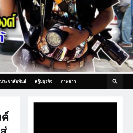
ประชาสัมพันธ์
สกู๊ปธุรกิจ
ภาพข่าว
ค์
ู่