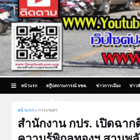
หน้าแรก
สกู๊ปสถานการณ์ จชต.
ข่าวการเมือง
ข่าวส
บทความเล่าเรื่องมุมมอง
หน้าแรก
การเกษตร
สำนักงาน กปร. เปิดฉากต
ความรู้พิกุลทองฯ สานพลัง