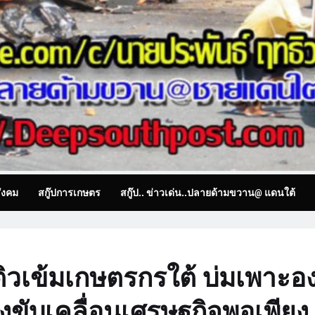
ังคม
สกู๊ปการเกษตร
สกู๊ป.. ข่าวเด่น..ปลายด้ามขวาน@ แดนใต้
ิวเข้มเกษตรกรใต้ บ่มเพาะอง
ขับเคลื่อนเศรษฐกิจพอเพียง ส