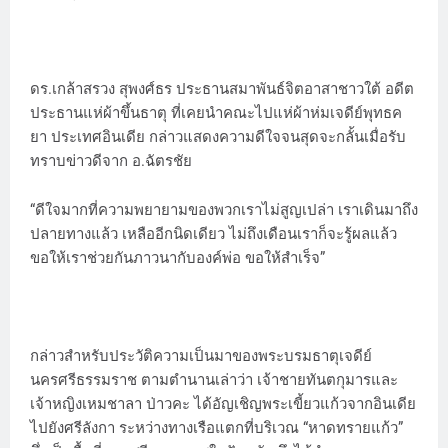
ดร.เกล้าสรวง สุพงศ์ธร ประธานสมาพันธ์จิตอาสาชาวใต้ อดีต
ประธานแห่ผ้าขึ้นธาตุ ที่เคยนำคณะไปแห่ผ้าห่มเจดีย์พุทธค
ยา ประเทศอินเดีย กล่าวแสดงความดีใจจนสุดจะกลั้นเมื่อรับ
ทราบข่าวดีจาก อ.ฉัตรชัย
“ดีใจมากที่ความพยายามของพวกเราไม่สูญเปล่า เราเดินมาถึง
ปลายทางแล้ว เหลืออีกนิดเดียว ไม่ถึงเดือนเราก็จะรู้ผลแล้ว
ขอให้เราช่วยกันภาวนากับองค์พ่อ ขอให้สำเร็จ”
กล่าวสำหรับประวัติความเป็นมาของพระบรมธาตุเจดีย์
นครศรีธรรมราช ตามตำนานเล่าว่า เจ้าชายทันตกุมารและ
เจ้าหญิงเหมชาลา ป่าวคะ ได้อัญเชิญพระเขี้ยวแก้วจากอินเดีย
ไปยังศรีลังกา ระหว่างทางเรือแตกที่บริเวณ “หาดทรายแก้ว”