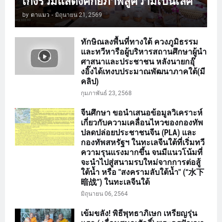
เก่งร่วมแสดงศักยภาพสู่ความเป็นเลิศ
by
ตาแมว
-
มิถุนายน 21, 2569
ทักษิณลงพื้นที่ทางใต้ ควงภูมิธรรม
และทวีหารือผู้บริหารสถานศึกษาผู้นำ
ศาสนาและประชาชน หลังนายกอุ๊
งอิ๊งได้เทงบประมาณพัฒนาภาคใต้(มี
คลิป)
กุมภาพันธ์ 23, 2568
จีนศึกษา ขอนำเสนอข้อมูลวิเคราะห์
เกี่ยวกับความเคลื่อนไหวของกองทัพ
ปลดปล่อยประชาชนจีน (PLA) และ
กองทัพสหรัฐฯ ในทะเลจีนใต้ที่เริ่มทวี
ความรุนแรงมากขึ้น จนมีแนวโน้มที่
จะนำไปสู่สนามรบใหม่จากการต่อสู้
ใต้น้ำ หรือ "สงครามลับใต้น้ำ" (“水下
暗战”) ในทะเลจีนใต้
มิถุนายน 06, 2564
เข้มขลัง! พิธีพุทธาภิเษก เหรียญรุ่น