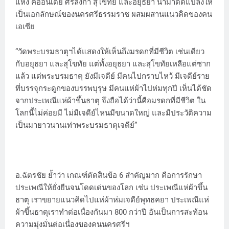
แห่ง คืออินเดีย ศรีลังกา สุโขทัย และอยุธยา นำมาดัดแปลงให้
เป็นเอกลักษณ์ของนครศรีธรรมราช ผสมผสานแนวคิดของคน
เอเซีย
“วัดพระบรมธาตุฯได้แสดงให้เห็นถึงมรดกที่มีชีวิต เช่นเดียว
กับอยุธยา และสุโขทัย แต่ทั้งอยุธยา และสุโขทัยเหลือแต่ซาก
แล้ว แต่พระบรมธาตุ ยังมีเจดีย์ มีคนไปกราบไหว้ มีเจดีย์ราย
ที่บรรจุกระดูกของบรรพบุรุษ มีคนแห่ผ้าไปห่มทุกปี เห็นได้ชัด
จากประเพณีแห่ผ้าขึ้นธาตุ จึงถือได้ว่านี้คือมรดกที่มีชีวิต ใน
โลกนี้ไม่ค่อยมี ไม่มีเจดีย์ไหนมีขนาดใหญ่ และมีประวัติความ
เป็นมายาวนานเท่าพระบรมธาตุเจดีย์”
อ.ฉัตรชัย ย้ำว่า เกณฑ์ตัดสินข้อ 6 สำคัญมาก คือการรักษา
ประเพณีให้ยั่งยืนจนโดดเด่นของโลก เช่น ประเพณีแห่ผ้าขึ้น
ธาตุ เราขยายแนวคิดไปแห่ผ้าห่มเจดีย์พุทธคยา ประเพณีแห่
ผ้าขึ้นธาตุเราทำต่อเนื่องกันมา 800 กว่าปี อันเป็นการสะท้อน
ความมุ่งมั่นต่อเนื่องของคนนครศรีฯ