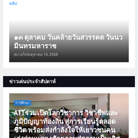
คลิป
๑๓ ตุลาคม วันคล้ายวันสวรรคต วันนว
มินทรมหาราช
สบายใจจัง
ตุลาคม 10, 2568
ข่าวเด่นประจำสัปดาห์
การศึกษา
ATTร่วมเปิดโลกวิชาการ วิชาชีพและ
ภูมิปัญญาท้องถิ่น สู่การเรียนรู้ตลอด
ชีวิต พร้อมส่งกำลังใจให้เยาวชนคน