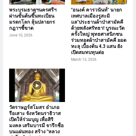
พระบรมธาตุฯนครศรีฯ
"อนงค์ คารวนันท์" นายก
ผ่านขั้นต้นขึ้นทะเบียน
เทศบาลเมืองรูสะมิ
มรดกโลก ลุ้นปลายกร
แล"ประธานผ้าป่าสามัคคี
กฎาฯชี้ขาด
ด้วยพลังศรัทธา! บูรณะวัด
ครั้งใหญ่ พุทธศาสนิกชน
June 10, 2026
ร่วมทอดผ้าป่าสามัคคี ยอด
ทะลุ เบื้องต้น 4.3 แสน ยัง
เปิดสมทบทุนต่อ
March 12, 2026
วัดราษฏร์สโมสร อำเภอ
รือเสาะ จังหวัดนราธิวาส
เปิดให้ร่วมบุญ เพื่อสิริ
มงคล เสริมบารมี จารึกชื่อ
บนแผ่นทอง สร้าง "หลวง