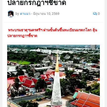
ปลายกรกฎาฯชี้ขาด
by
ตาแมว
-
มิถุนายน 10, 2569
0
พระบรมธาตุฯนครศรีฯ ผ่านขั้นต้นขึ้นทะเบียนมรดกโลก ลุ้น
ปลายกรกฎาฯชี้ขาด