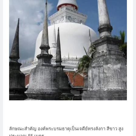
ลักษณะสำคัญ องค์พระบรมธาตุเป็นเจดีย์ทรงลังกา สีขาว สูง