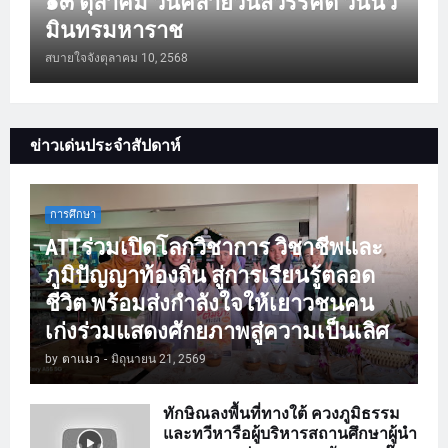
๑๓ ตุลาคม วันคล้ายวันสวรรคต วันนว
มินทรมหาราช
สบายใจจัง
ตุลาคม 10, 2568
ข่าวเด่นประจำสัปดาห์
การศึกษา
ATTร่วมเปิดโลกวิชาการ วิชาชีพและ
ภูมิปัญญาท้องถิ่น สู่การเรียนรู้ตลอด
ชีวิต พร้อมส่งกำลังใจให้เยาวชนคน
เก่งร่วมแสดงศักยภาพสู่ความเป็นเลิศ
by
ตาแมว
-
มิถุนายน 21, 2569
ทักษิณลงพื้นที่ทางใต้ ควงภูมิธรรม
และทวีหารือผู้บริหารสถานศึกษาผู้นำ