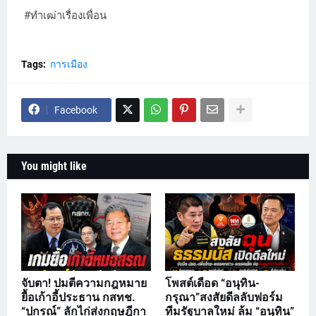
#ทำเฒ่าเรื่องเพื่อน
Tags:
การเมือง
Facebook
You might like
จับตา! ปมตีความกฎหมาย
โพสต์เดือด “อนุทิน-
ยื้อเก้าอี้ประธาน กสทช.
กรุณา”สงสัยดีลลับฟอร์ม
“ปกรณ์” ลักไก่ส่งกฤษฎีกา
ทีมรัฐบาลใหม่ ล้ม “อนุทิน”