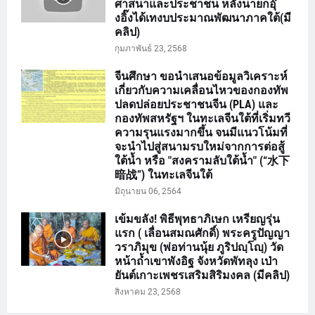
ศาสนาและประชาชน หลังนายกอุ๊
งอิ๊งได้เทงบประมาณพัฒนาภาคใต้(มี
คลิป)
กุมภาพันธ์ 23, 2568
จีนศึกษา ขอนำเสนอข้อมูลวิเคราะห์
เกี่ยวกับความเคลื่อนไหวของกองทัพ
ปลดปล่อยประชาชนจีน (PLA) และ
กองทัพสหรัฐฯ ในทะเลจีนใต้ที่เริ่มทวี
ความรุนแรงมากขึ้น จนมีแนวโน้มที่
จะนำไปสู่สนามรบใหม่จากการต่อสู้
ใต้น้ำ หรือ "สงครามลับใต้น้ำ" (“水下
暗战”) ในทะเลจีนใต้
มิถุนายน 06, 2564
เข้มขลัง! พิธีพุทธาภิเษก เหรียญรุ่น
แรก ( เลื่อนสมณศักดิ์) พระครูปัญญา
วราภิมุข (พ่อท่านนุ้ย ภูริปญฺโญฺ) วัด
หน้าถ้ำเขาพังอิฐ จังหวัดพัทลุง เป่า
ยันต์เกาะเพชรเสริมสิริมงคล (มีคลิป)
สิงหาคม 23, 2568