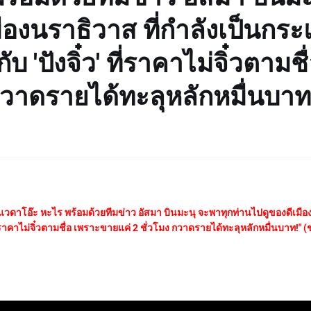
ืองนราธิวาส ที่กำลังเป็นกร
บ 'ปังจิ๋ว' ที่ราคาไม่จิ๋วตามชื
กวาดรายได้ทะลุหลักหมื่นบาท
วดาโอ๊ะ หะไร พร้อมด้วยทีมข่าว อัสมา บินมะนุ จะพาทุกท่านไปดูของดีเมือ
 ที่ราคาไม่จิ๋วตามชื่อ เพราะขายแค่ 2 ชั่วโมง กวาดรายได้ทะลุหลักหมื่นบาท!" 