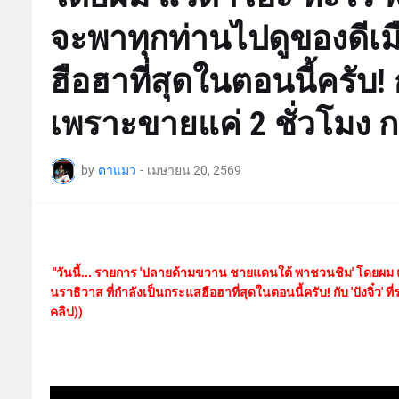
จะพาทุกท่านไปดูของดีเม
ฮือฮาที่สุดในตอนนี้ครับ! กั
เพราะขายแค่ 2 ชั่วโมง 
by
ตาแมว
-
เมษายน 20, 2569
"วันนี้... รายการ 'ปลายด้ามขวาน ชายแดนใต้ พาชวนชิม' โดยผม แ
นราธิวาส ที่กำลังเป็นกระแสฮือฮาที่สุดในตอนนี้ครับ! กับ 'ปังจิ๋ว'
คลิป))