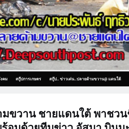
ังคม
สกู๊ปการเกษตร
สกู๊ป.. ข่าวเด่น..ปลายด้ามขวาน@ แดนใต้
ยด้ามขวาน ชายแดนใต้ พาชวนช
้อมด้วยทีมข่าว อัสมา บินมะ