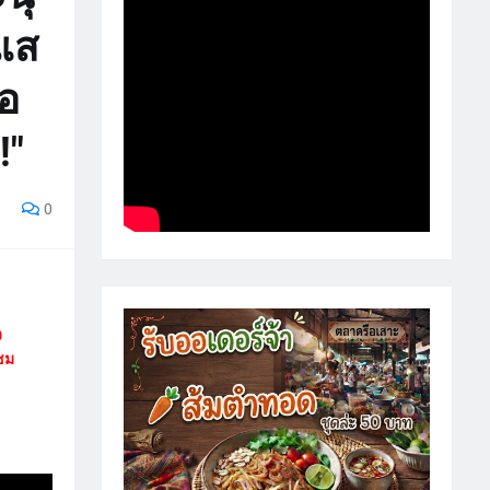
ะแส
่อ
!"
0
ง
(ชม