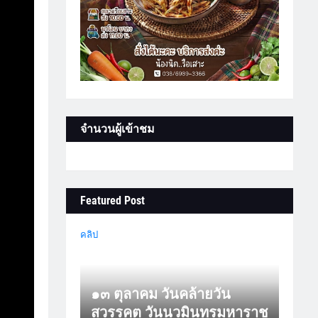
จำนวนผู้เข้าชม
Featured Post
คลิป
๑๓ ตุลาคม วันคล้ายวัน
สวรรคต วันนวมินทรมหาราช