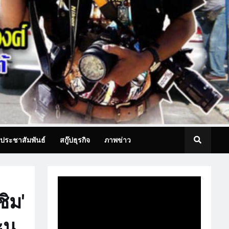
ประชาสัมพันธ์
สกู๊ปธุรกิจ
ภาพข่าว
ิม'
นุ