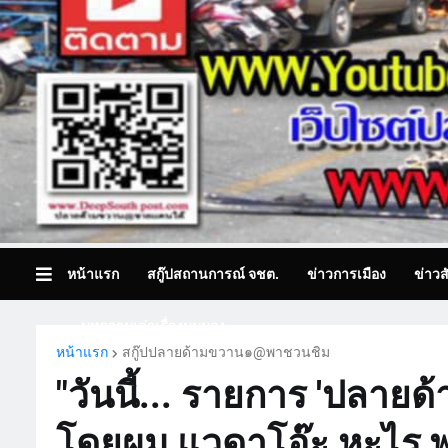
หน้าแรก
สกู๊ปสถานการณ์ จชต.
ข่าวการเมือง
ข่าวส
บทความเล่าเรื่องมุมมอง
หน้าแรก
สกู๊ปปลายด้ามขวาน๑@พาชวนชิม
"วันนี้... รายการ 'ปลา
โดยผม แวดาโอ๊ะ หะไร พร