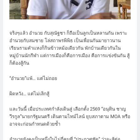
จริงๆแล้ว อำนวย กับสุณัฐชา ก็ถือเป็นลูกเป็นหลานกัน เพราะ
อำนวยกับสมชาย โล่สถาพรพิพิธ เป็นเพื่อนกันมายาวนาน
เรียนรามคำแหงก็กินข้าวหม้อเดียวกัน พักบ้านเดียวกันใน
หมู่บ้านนักกีฬา แต่การเมืองก็คือการเมือง คือการแข่งขันกัน สู้
ก็ต้องสู้กัน
“อำนวย”แพ้… แต่ไม่ถอย
ผิดหวัง… แต่ไม่เลิกสู้
และวันนี้ เมื่อประเทศกำลังเดินสู่ เลือกตั้ง 2569 “อนุทิน ชาญ
วีรกูล”นายกรัฐมนตรี เดินตามไทม์ไลน์ ยุบสภาตาม MOA หรือ
อาจจะก่อนกำหนดด้วยซ้ำ
อำนวยยังคงเป็นหนึ่งในไม่กี่คนที่ “ประกาศชัด” ว่าจะสู้ต่อ