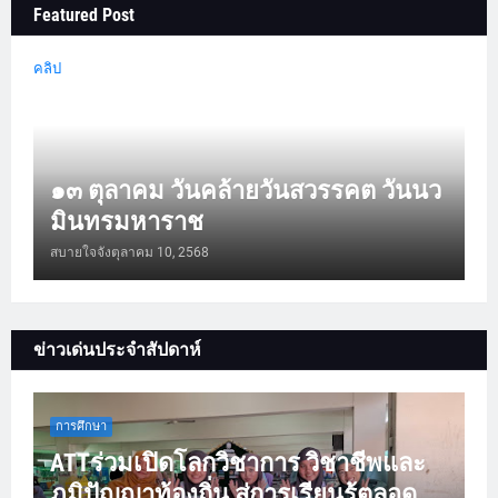
Featured Post
คลิป
๑๓ ตุลาคม วันคล้ายวันสวรรคต วันนว
มินทรมหาราช
สบายใจจัง
ตุลาคม 10, 2568
ข่าวเด่นประจำสัปดาห์
การศึกษา
ATTร่วมเปิดโลกวิชาการ วิชาชีพและ
ภูมิปัญญาท้องถิ่น สู่การเรียนรู้ตลอด