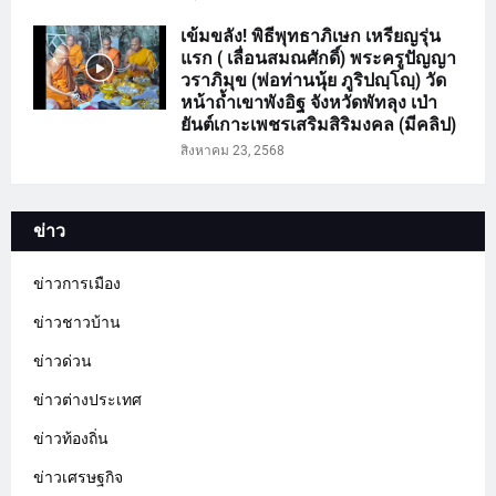
เข้มขลัง! พิธีพุทธาภิเษก เหรียญรุ่น
แรก ( เลื่อนสมณศักดิ์) พระครูปัญญา
วราภิมุข (พ่อท่านนุ้ย ภูริปญฺโญฺ) วัด
หน้าถ้ำเขาพังอิฐ จังหวัดพัทลุง เป่า
ยันต์เกาะเพชรเสริมสิริมงคล (มีคลิป)
สิงหาคม 23, 2568
ข่าว
ข่าวการเมือง
ข่าวชาวบ้าน
ข่าวด่วน
ข่าวต่างประเทศ
ข่าวท้องถิ่น
ข่าวเศรษฐกิจ