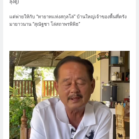
ลุงตู่)
แต่พ่ายให้กับ “ทายาทแห่งสกุลโล่” บ้านใหญ่เจ้าของพื้นที่ตรัง
มายาวนาน “สุณัฐชา โล่สถาพรพิพิธ”