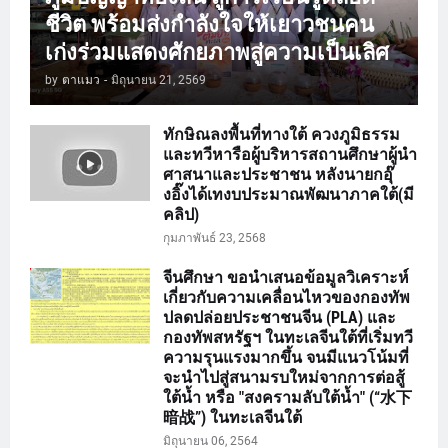
ชีวิต พร้อมส่งกำลังใจให้เยาวชนคน
เก่งร่วมแสดงศักยภาพสู่ความเป็นเลิศ
by
ตาแมว
-
มิถุนายน 21, 2569
ทักษิณลงพื้นที่ทางใต้ ควงภูมิธรรม
และทวีหารือผู้บริหารสถานศึกษาผู้นำ
ศาสนาและประชาชน หลังนายกอุ๊
งอิ๊งได้เทงบประมาณพัฒนาภาคใต้(มี
คลิป)
กุมภาพันธ์ 23, 2568
จีนศึกษา ขอนำเสนอข้อมูลวิเคราะห์
เกี่ยวกับความเคลื่อนไหวของกองทัพ
ปลดปล่อยประชาชนจีน (PLA) และ
กองทัพสหรัฐฯ ในทะเลจีนใต้ที่เริ่มทวี
ความรุนแรงมากขึ้น จนมีแนวโน้มที่
จะนำไปสู่สนามรบใหม่จากการต่อสู้
ใต้น้ำ หรือ "สงครามลับใต้น้ำ" (“水下
暗战”) ในทะเลจีนใต้
มิถุนายน 06, 2564