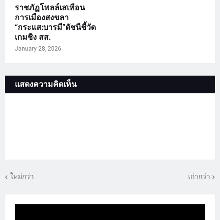
ราชภัฏโพลล์เสเทือน
การเมืองสงขลา
“กระแส:บารมี”ดัชนีชี้วัด
เกมชิง สส.
January 28, 2026
แสดงความคิดเห็น
ใหม่กว่า
เก่ากว่า