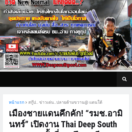
หน้าแรก
สกู๊ป.. ข่าวเด่น..ปลายด้ามขวาน@ แดนใต้
เมืองชายแดนคึกคัก! “รมช.อามิ
นทร์” เปิดงาน Thai Deep South