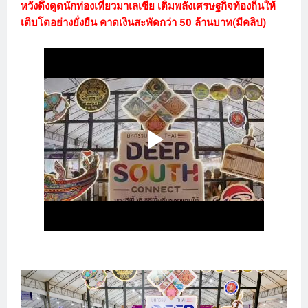
หวังดึงดูดนักท่องเที่ยวมาเลเซีย เติมพลังเศรษฐกิจท้องถิ่นให้
เติบโตอย่างยั่งยืน คาดเงินสะพัดกว่า 50 ล้านบาท(มีคลิป)