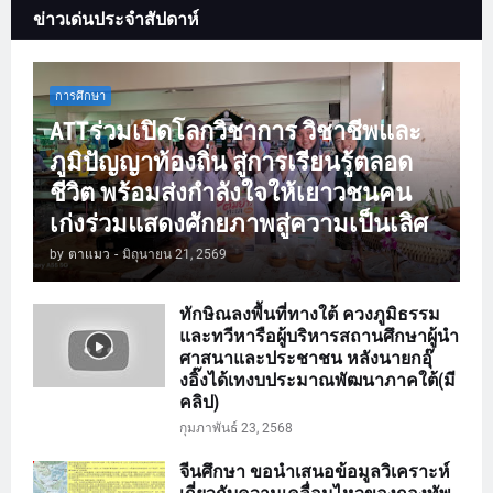
ข่าวเด่นประจำสัปดาห์
การศึกษา
ATTร่วมเปิดโลกวิชาการ วิชาชีพและ
ภูมิปัญญาท้องถิ่น สู่การเรียนรู้ตลอด
ชีวิต พร้อมส่งกำลังใจให้เยาวชนคน
เก่งร่วมแสดงศักยภาพสู่ความเป็นเลิศ
by
ตาแมว
-
มิถุนายน 21, 2569
ทักษิณลงพื้นที่ทางใต้ ควงภูมิธรรม
และทวีหารือผู้บริหารสถานศึกษาผู้นำ
ศาสนาและประชาชน หลังนายกอุ๊
งอิ๊งได้เทงบประมาณพัฒนาภาคใต้(มี
คลิป)
กุมภาพันธ์ 23, 2568
จีนศึกษา ขอนำเสนอข้อมูลวิเคราะห์