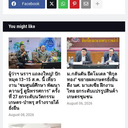
Facebook
You might like
ผู้ว่าฯ นราฯ แถลงใหญ่! ปัก
ม.กลันตัน ยึดโมเดล "พิกุล
หมุด 13–15 ส.ค. นี้ เที่ยว
ทอง" ขยายผลเกษตรยั่งยืน
งาน “ชมศูนย์ศึกษา พัฒนา
ดึง นศ. มาเลเซีย ฝึกงาน
ความรู้ ดูนิทรรศการ” ครั้ง
ไทย ยกระดับแปรรูปสินค้า
ที่ 27 ยกระดับนวัตกรรม
เกษตรชุมชน
เกษตร-ป่าพรุ สร้างรายได้
August 06, 2026
ยั่งยืน
August 08, 2026