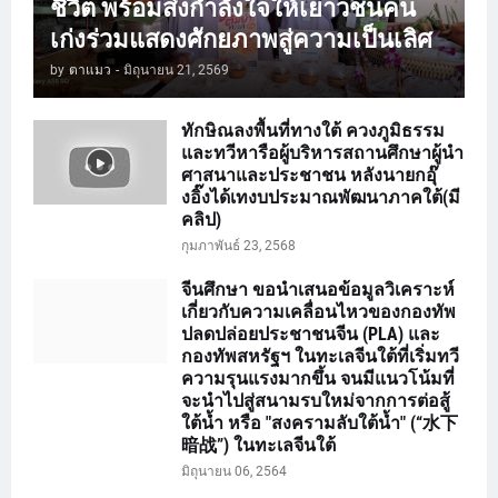
ชีวิต พร้อมส่งกำลังใจให้เยาวชนคน
เก่งร่วมแสดงศักยภาพสู่ความเป็นเลิศ
by
ตาแมว
-
มิถุนายน 21, 2569
ทักษิณลงพื้นที่ทางใต้ ควงภูมิธรรม
และทวีหารือผู้บริหารสถานศึกษาผู้นำ
ศาสนาและประชาชน หลังนายกอุ๊
งอิ๊งได้เทงบประมาณพัฒนาภาคใต้(มี
คลิป)
กุมภาพันธ์ 23, 2568
จีนศึกษา ขอนำเสนอข้อมูลวิเคราะห์
เกี่ยวกับความเคลื่อนไหวของกองทัพ
ปลดปล่อยประชาชนจีน (PLA) และ
กองทัพสหรัฐฯ ในทะเลจีนใต้ที่เริ่มทวี
ความรุนแรงมากขึ้น จนมีแนวโน้มที่
จะนำไปสู่สนามรบใหม่จากการต่อสู้
ใต้น้ำ หรือ "สงครามลับใต้น้ำ" (“水下
暗战”) ในทะเลจีนใต้
มิถุนายน 06, 2564