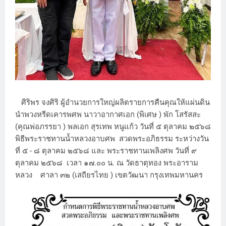
ศิริพร จงศิริ ผู้อำนวยการใหญ่ผลิตรายการคืนคุณให้แผ่นดิน
นำพวงหรีดเคารพศพ นาวาอากาศเอก (พิเศษ ) พัก โสรัสสะ
(คุณพ่อภรรยา ) พลเอก สุรเทพ หนูแก้ว วันที่ ๕ ตุลาคม ๒๕๖๘
พิธีพระราชทานน้ำหลวงอาบศพ สวดพระอภิธรรม ระหว่างวัน
ที่ ๕ - ๘ ตุลาคม ๒๕๖๘ และ พระราชทานเพลิงศพ วันที่ ๙
ตุลาคม ๒๕๖๘ เวลา ๑๗.๐๐ น. ณ วัดธาตุทอง พระอาราม
หลวง ศาลา ๓๒ (เสถียรไทย ) เขตวัฒนา กรุงเทพมหานคร