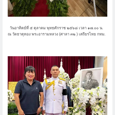
วันอาทิตย์ที่ ๕ ตุลาคม พุทธศักราช ๒๕๖๘ เวลา ๑๗.๐๐ น.
ณ วัดธาตุทอง พระอารามหลวง (ศาลา ๓๒ ) เสถียรไทย กทม.