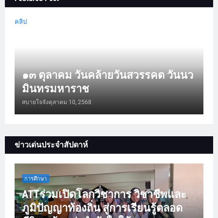
คลิป
๑๓ ตุลาคม วันคล้ายวันสวรรคต วันนว
มินทรมหาราช
สบายใจจัง
ตุลาคม 10, 2568
ข่าวเด่นประจำสัปดาห์
การศึกษา
ATTร่วมเปิดโลกวิชาการ วิชาชีพและ
ภูมิปัญญาท้องถิ่น สู่การเรียนรู้ตลอด