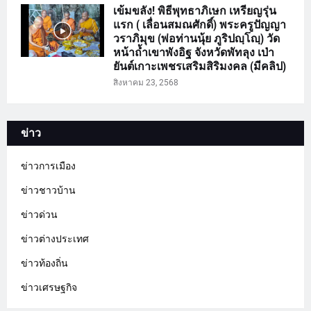
เข้มขลัง! พิธีพุทธาภิเษก เหรียญรุ่น
แรก ( เลื่อนสมณศักดิ์) พระครูปัญญา
วราภิมุข (พ่อท่านนุ้ย ภูริปญฺโญฺ) วัด
หน้าถ้ำเขาพังอิฐ จังหวัดพัทลุง เป่า
ยันต์เกาะเพชรเสริมสิริมงคล (มีคลิป)
สิงหาคม 23, 2568
ข่าว
ข่าวการเมือง
ข่าวชาวบ้าน
ข่าวด่วน
ข่าวต่างประเทศ
ข่าวท้องถิ่น
ข่าวเศรษฐกิจ