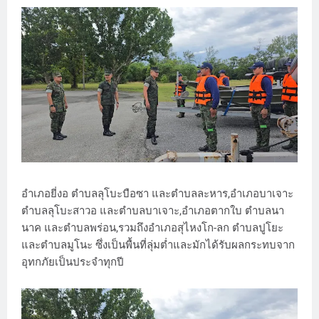
อำเภอยี่งอ ตำบลลุโบะบือซา และตำบลละหาร,อำเภอบาเจาะ
ตำบลลุโบะสาวอ และตำบลบาเจาะ,อำเภอตากใบ ตำบลนา
นาค และตำบลพร่อน,รวมถึงอำเภอสุไหงโก-ลก ตำบลปูโยะ
และตำบลมูโนะ ซึ่งเป็นพื้นที่ลุ่มต่ำและมักได้รับผลกระทบจาก
อุทกภัยเป็นประจำทุกปี