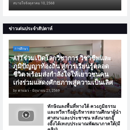
สบายใจจัง
ตุลาคม 10, 2568
ข่าวเด่นประจำสัปดาห์
การศึกษา
ATTร่วมเปิดโลกวิชาการ วิชาชีพและ
ภูมิปัญญาท้องถิ่น สู่การเรียนรู้ตลอด
ชีวิต พร้อมส่งกำลังใจให้เยาวชนคน
เก่งร่วมแสดงศักยภาพสู่ความเป็นเลิศ
by
ตาแมว
-
มิถุนายน 21, 2569
ทักษิณลงพื้นที่ทางใต้ ควงภูมิธรรม
และทวีหารือผู้บริหารสถานศึกษาผู้นำ
ศาสนาและประชาชน หลังนายกอุ๊
งอิ๊งได้เทงบประมาณพัฒนาภาคใต้(มี
คลิป)