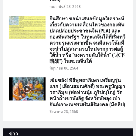
กุมภาพันธ์ 23, 2568
จีนศึกษา ขอนำเสนอข้อมูลวิเคราะห์
เกี่ยวกับความเคลื่อนไหวของกองทัพ
ปลดปล่อยประชาชนจีน (PLA) และ
กองทัพสหรัฐฯ ในทะเลจีนใต้ที่เริ่มทวี
ความรุนแรงมากขึ้น จนมีแนวโน้มที่
จะนำไปสู่สนามรบใหม่จากการต่อสู้
ใต้น้ำ หรือ "สงครามลับใต้น้ำ" (“水下
暗战”) ในทะเลจีนใต้
มิถุนายน 06, 2564
เข้มขลัง! พิธีพุทธาภิเษก เหรียญรุ่น
แรก ( เลื่อนสมณศักดิ์) พระครูปัญญา
วราภิมุข (พ่อท่านนุ้ย ภูริปญฺโญฺ) วัด
หน้าถ้ำเขาพังอิฐ จังหวัดพัทลุง เป่า
ยันต์เกาะเพชรเสริมสิริมงคล (มีคลิป)
สิงหาคม 23, 2568
ข่าว