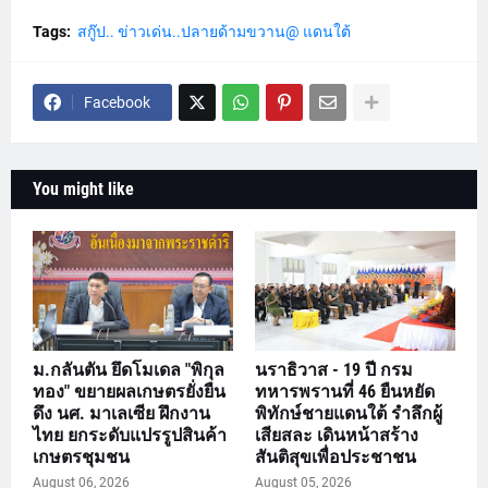
Tags:
สกู๊ป.. ข่าวเด่น..ปลายด้ามขวาน@ แดนใต้
Facebook
You might like
ม.กลันตัน ยึดโมเดล "พิกุล
นราธิวาส - 19 ปี กรม
ทอง" ขยายผลเกษตรยั่งยืน
ทหารพรานที่ 46 ยืนหยัด
ดึง นศ. มาเลเซีย ฝึกงาน
พิทักษ์ชายแดนใต้ รำลึกผู้
ไทย ยกระดับแปรรูปสินค้า
เสียสละ เดินหน้าสร้าง
เกษตรชุมชน
สันติสุขเพื่อประชาชน
August 06, 2026
August 05, 2026